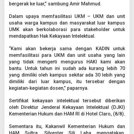
a
bergerak ke luar,” sambung Amir Mahmud.
y
a
Dalam upaya memfasilitasi UKM – UKM dan unit
a
usaha warga kampus dan masyarakat luar kampus
n
UMK akan berkolaborasi para stakeholder untuk
I
n
mendapatkan Hak Kekayaan Intelektual.
t
e
“Kami akan bekerja sama dengan KADIN untuk
l
memfasilitasi para UKM dan unit usaha yang lain
e
yang tidak mengerti mengurus HAKI kami akan
k
t
bantu. Untuk tahun ini sudah ada kurang lebih 70
u
yang dimiliki oleh kampus sekitar ada 30 lebih yang
a
dimiliki dari luar kampus, itu tersebar dengan
l
kegiatan-kegiatan dosen,” paparnya.
D
a
r
Sertifikat kekayaan intelektual tersebut diberikan
i
oleh Direktur Jenderal Kekayaan Intelektual (DJKI)
K
Kementerian Hukum dan HAM RI di Hotel Claro, (8/8).
e
m
Sementara itu, Kakanwil Kementerian Hukum dan
e
n
HAM Sultra, Silvester Sili Laba mengatakan,