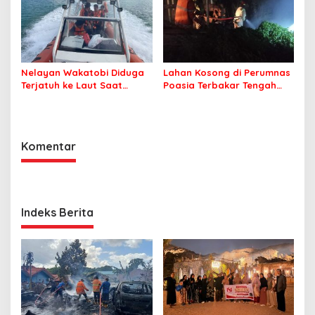
Nelayan Wakatobi Diduga
Lahan Kosong di Perumnas
Terjatuh ke Laut Saat
Poasia Terbakar Tengah
Memancing
Malam
Komentar
Indeks Berita