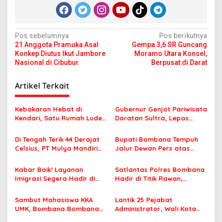
N
Pos sebelumnya
Pos berikutnya
21 Anggota Pramuka Asal
Gempa 3,6 SR Guncang
a
Konkep Diutus Ikut Jambore
Moramo Utara Konsel,
v
Nasional di Cibubur
Berpusat di Darat
i
Artikel Terkait
g
a
Kebakaran Hebat di
Gubernur Genjot Pariwisata
s
Kendari, Satu Rumah Ludes
Daratan Sultra, Lepas
Terbakar
Famtrip Overland Jelajahi
i
Tiga Kabupaten Unggulan
Di Tengah Terik 44 Derajat
Bupati Bombana Tempuh
p
Celsius, PT Mulya Mandiri
Jalur Dewan Pers atas
Travel Pastikan Seluruh
Pemberitaan Dugaan
o
Jamaah Tetap Sehat dan
Korupsi Jembatan Cirauci II
Kabar Baik! Layanan
Satlantas Polres Bombana
s
Nyaman Beribadah
Imigrasi Segera Hadir di
Hadir di Titik Rawan,
MPP Bombana, Warga Tak
Pastikan Pelajar Berangkat
Perlu Lagi ke Kendari
Sekolah dengan Aman
Sambut Mahasiswa KKA
Lantik 25 Pejabat
UMK, Bombana Bombana
Administrator, Wali Kota
Minta Program Kerja Tepat
Tegaskan ASN Harus