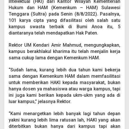
Intelektual (HKI) dari Kantor Wilayah Kementerian
a
r
Hukum dan HAM (Kemenkum – HAM) Sulawesi
i
Tenggara (Sultra) pada Senin (8/8/2022). Pasalnya,
D
101 karya cipta yang difasilitasi oleh salah satu
a
kampus swasta terbaik di Bumi Anoa itu, 5
p
diantaranya telah mendapatkan Hak Paten.
a
t
P
Rektor UM Kendari Amir Mahmud, mengungkapkan,
e
kampus berakhlakul kharima itu telah menjalin kerja
n
sama cukup lama dengan Kemenkum HAM.
g
h
a
“Sudah lama, kurang lebih dua tahun kami bekerja
r
sama dengan Kemenkum HAM dalam memfasilitasi
g
untuk memberikan HAKI kepada masyarakat, bukan
a
hanya dosen ya mahasiswa atau warga kampus, tapi
a
ini juga kami berikan kepada ukm-ukm yang ada di
n
H
luar kampus,” jelasnya Rektor.
a
k
“Kami menargetkan lebih banyak lagi tahun depan
K
yakni kurang lebih lima ratusan lah, HAKI yang akan
e
diterbitkan bukan hanya dari kampus tapi akan
k