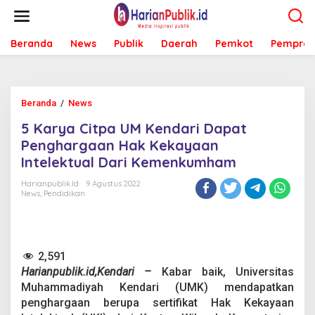
L
e
w
Beranda
News
Publik
Daerah
Pemkot
Pemprov
a
t
i
k
e
Beranda
/
News
5
k
K
o
5 Karya Citpa UM Kendari Dapat
a
n
r
Penghargaan Hak Kekayaan
t
y
e
Intelektual Dari Kemenkumham
a
n
C
Harianpublik.id
9 Agustus 2022
i
News
,
Pendidikan
t
p
a
U
2,591
M
K
Harianpublik.id,Kendari –
Kabar baik, Universitas
e
Muhammadiyah Kendari (UMK) mendapatkan
n
penghargaan berupa sertifikat Hak Kekayaan
d