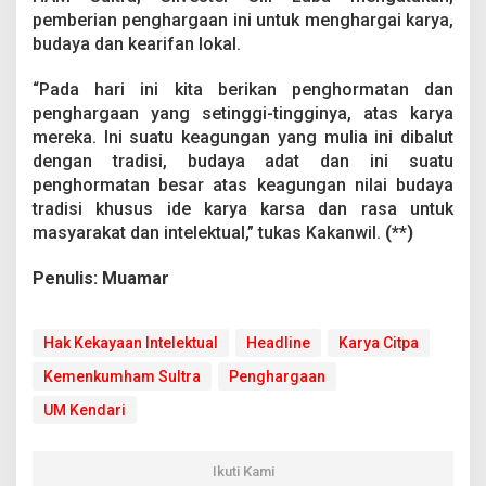
k
pemberian penghargaan ini untuk menghargai karya,
u
budaya dan kearifan lokal.
m
h
“Pada hari ini kita berikan penghormatan dan
a
m
penghargaan yang setinggi-tingginya, atas karya
mereka. Ini suatu keagungan yang mulia ini dibalut
dengan tradisi, budaya adat dan ini suatu
penghormatan besar atas keagungan nilai budaya
tradisi khusus ide karya karsa dan rasa untuk
masyarakat dan intelektual,” tukas Kakanwil.
(**)
Penulis: Muamar
Hak Kekayaan Intelektual
Headline
Karya Citpa
Kemenkumham Sultra
Penghargaan
UM Kendari
Ikuti Kami