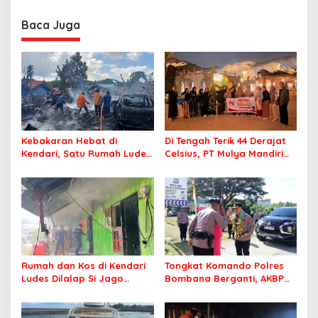
Sasaran
Berintegritas dan
Profesional Layani
Baca Juga
Masyarakat
Kebakaran Hebat di
Di Tengah Terik 44 Derajat
Kendari, Satu Rumah Ludes
Celsius, PT Mulya Mandiri
Terbakar
Travel Pastikan Seluruh
Jamaah Tetap Sehat dan
Nyaman Beribadah
Rumah dan Kos di Kendari
Tongkat Komando Polres
Ludes Dilalap Si Jago
Bombana Berganti, AKBP
Merah
Irwandhy Idrus Nahkodai
Kepolisian Bombana