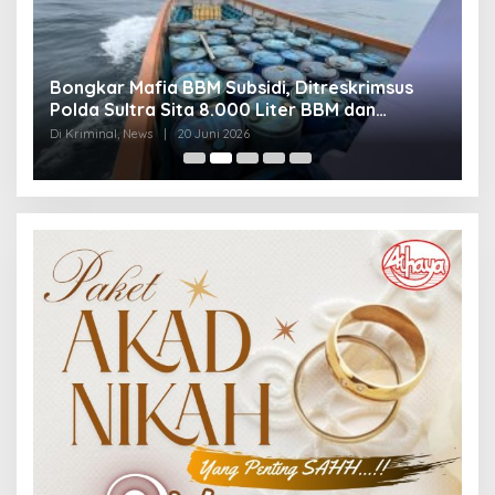
Bongkar Mafia BBM Subsidi, Ditreskrimsus
J
Polda Sultra Sita 8.000 Liter BBM dan
G
Ringkus 3 Tersangka
3
Di Kriminal, News
|
20 Juni 2026
Di