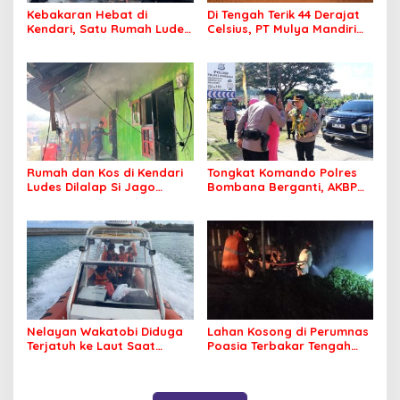
Kebakaran Hebat di
Di Tengah Terik 44 Derajat
Kendari, Satu Rumah Ludes
Celsius, PT Mulya Mandiri
Terbakar
Travel Pastikan Seluruh
Jamaah Tetap Sehat dan
Nyaman Beribadah
Rumah dan Kos di Kendari
Tongkat Komando Polres
Ludes Dilalap Si Jago
Bombana Berganti, AKBP
Merah
Irwandhy Idrus Nahkodai
Kepolisian Bombana
Nelayan Wakatobi Diduga
Lahan Kosong di Perumnas
Terjatuh ke Laut Saat
Poasia Terbakar Tengah
Memancing
Malam