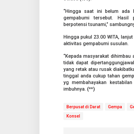
,
B
“Hingga saat ini belum ada 
e
r
gempabumi tersebut. Hasil
p
berpotensi tsunami,” sambungn
u
s
Hingga pukul 23.00 WITA, lanjut
a
aktivitas gempabumi susulan.
t
d
i
“Kepada masyarakat dihimbau a
D
tidak dapat dipertanggungjaw
a
yang retak atau rusak diakibat
r
tinggal anda cukup tahan gemp
a
t
yg membahayakan kestabilan
imbuhnya.
(**)
Berpusat di Darat
Gempa
G
Konsel