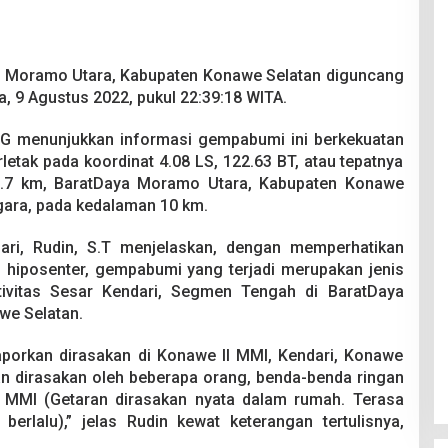
h Moramo Utara, Kabupaten Konawe Selatan diguncang
, 9 Agustus 2022, pukul 22:39:18 WITA.
KG menunjukkan informasi gempabumi ini berkekuatan
etak pada koordinat 4.08 LS, 122.63 BT, atau tepatnya
k 6.7 km, BaratDaya Moramo Utara, Kabupaten Konawe
gara, pada kedalaman 10 km.
dari, Rudin, S.T menjelaskan, dengan memperhatikan
n hiposenter, gempabumi yang terjadi merupakan jenis
ivitas Sesar Kendari, Segmen Tengah di BaratDaya
we Selatan.
porkan dirasakan di Konawe II MMI, Kendari, Konawe
aran dirasakan oleh beberapa orang, benda-benda ringan
I MMI (Getaran dirasakan nyata dalam rumah. Terasa
berlalu),” jelas Rudin kewat keterangan tertulisnya,