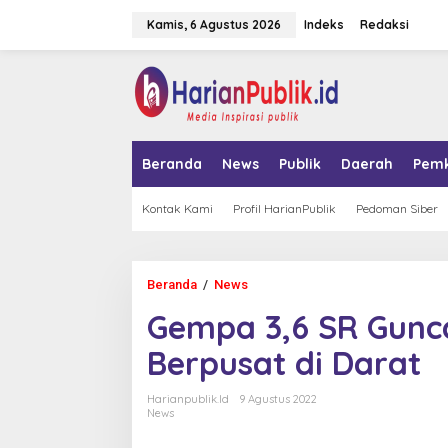
L
Kamis, 6 Agustus 2026
Indeks
Redaksi
e
w
a
tutup
t
i
k
e
k
Beranda
News
Publik
Daerah
Pem
o
n
t
Kontak Kami
Profil HarianPublik
Pedoman Siber
e
n
Beranda
/
News
G
e
Gempa 3,6 SR Gunc
m
p
Berpusat di Darat
a
3
,
Harianpublik.id
9 Agustus 2022
6
News
S
R