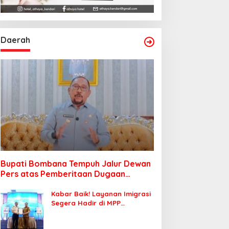
Daerah
Bupati Bombana Tempuh Jalur Dewan
Pers atas Pemberitaan Dugaan
Korupsi Jembatan Cirauci II
Kabar Baik! Layanan Imigrasi
Segera Hadir di MPP
Bombana, Warga Tak Perlu
Lagi ke Kendari