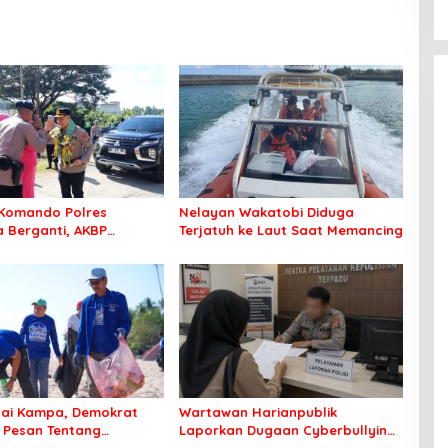
Komando Polres
Nelayan Wakatobi Diduga
Berganti, AKBP
Terjatuh ke Laut Saat Memancing
 Idrus Nahkodai
an Bombana
tai Kampa, Demokrat
Wartawan Harianpublik
 Pesan Tentang
Laporkan Dugaan Cyberbullying
an Lingkungan
ke Polres Bombana, Soroti