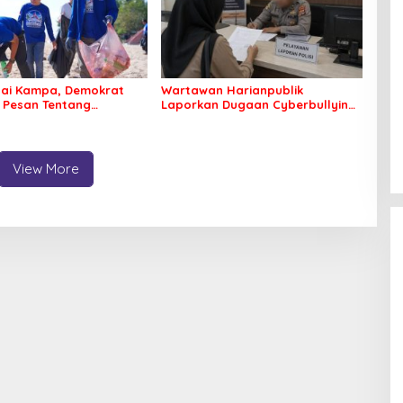
tai Kampa, Demokrat
Wartawan Harianpublik
 Pesan Tentang
Laporkan Dugaan Cyberbullying
an Lingkungan
ke Polres Bombana, Soroti
Proses Penanganan Aduan
View More