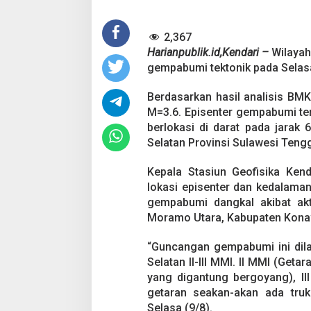
G
u
2,367
n
c
Harianpublik.id,Kendari –
Wilaya
a
gempabumi tektonik pada Selasa
n
g
Berdasarkan hasil analisis BM
M
M=3.6. Episenter gempabumi terl
o
r
berlokasi di darat pada jara
a
Selatan Provinsi Sulawesi Teng
m
o
Kepala Stasiun Geofisika Ken
U
lokasi episenter dan kedalama
t
a
gempabumi dangkal akibat akt
r
Moramo Utara, Kabupaten Kona
a
K
“Guncangan gempabumi ini dila
o
Selatan II-III MMI. II MMI (Get
n
s
yang digantung bergoyang), II
e
getaran seakan-akan ada truk 
l
Selasa (9/8).