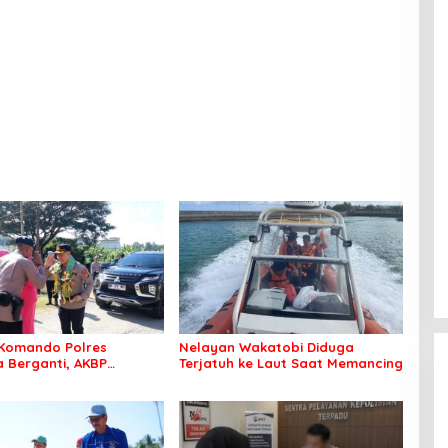
Proses Penanganan Aduan
Komando Polres
Nelayan Wakatobi Diduga
Berganti, AKBP
Terjatuh ke Laut Saat Memancing
 Idrus Nahkodai
an Bombana