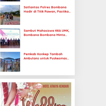
Satlantas Polres Bombana
Hadir di Titik Rawan, Pastikan
Pelajar Berangkat Sekolah
dengan Aman
Sambut Mahasiswa KKA UMK,
Bombana Bombana Minta
Program Kerja Tepat Sasaran
Pemkab Konkep Tambah
Ambulans untuk Puskesmas
Roko-Roko