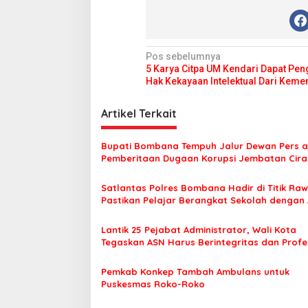
N
Pos sebelumnya
5 Karya Citpa UM Kendari Dapat Pe
a
Hak Kekayaan Intelektual Dari Ke
v
i
Artikel Terkait
g
Bupati Bombana Tempuh Jalur Dewan Pers a
a
Pemberitaan Dugaan Korupsi Jembatan Cirau
s
Satlantas Polres Bombana Hadir di Titik Raw
i
Pastikan Pelajar Berangkat Sekolah dengan
p
o
Lantik 25 Pejabat Administrator, Wali Kota
Tegaskan ASN Harus Berintegritas dan Profe
s
Layani Masyarakat
Pemkab Konkep Tambah Ambulans untuk
Puskesmas Roko-Roko