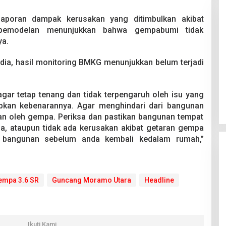
laporan dampak kerusakan yang ditimbulkan akibat
 pemodelan menunjukkan bahwa gempabumi tidak
ya.
 dia, hasil monitoring BMKG menunjukkan belum terjadi
Pesta Pernikahan Berakhir
Mencekam, Mahasiswa Ditikam
Badik Usai Cekcok saat Pesta
gar tetap tenang dan tidak terpengaruh oleh isu yang
Di Kriminal
|
29 Juni 2026
Miras
abkan kebenarannya. Agar menghindari dari bangunan
kan oleh gempa. Periksa dan pastikan bangunan tempat
a, ataupun tidak ada kerusakan akibat getaran gempa
 bangunan sebelum anda kembali kedalam rumah,”
empa 3.6 SR
Guncang Moramo Utara
Headline
Ikuti Kami