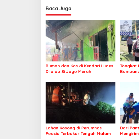
Baca Juga
Rumah dan Kos di Kendari Ludes
Tongkat 
Dilalap Si Jago Merah
Bombana 
Irwandhy
Kepolisi
Lahan Kosong di Perumnas
Dari Pan
Poasia Terbakar Tengah Malam
Mengirim
Kepeduli