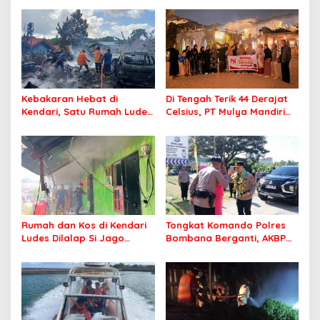
Kebakaran Hebat di
Di Tengah Terik 44 Derajat
Kendari, Satu Rumah Ludes
Celsius, PT Mulya Mandiri
Terbakar
Travel Pastikan Seluruh
Jamaah Tetap Sehat dan
Nyaman Beribadah
Rumah dan Kos di Kendari
Tongkat Komando Polres
Ludes Dilalap Si Jago
Bombana Berganti, AKBP
Merah
Irwandhy Idrus Nahkodai
Kepolisian Bombana