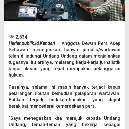
A
s
e
p
S
e
t
2,834
i
Harianpublik.id,Kendari –
Anggota Dewan Pers Asep
a
w
Setiawan menegaskan bahwa jurnalis/wartawan
a
telah dilindungi Undang Undang dalam menjalankan
n
tugasnya. Itu artinya, melarang kerja-kerja jurnalistik
:
tanpa alasan yang tepat merupakan pelanggaran
J
u
hukum.
r
n
Pasalnya, selama ini masih banyak terjadi kasus
a
pelarangan liputan kemudian pelaporan wartawan.
l
Bahkan terjadi tindakan-tindakan yang dapat
i
s
berakibat mencederai kemerdekaan pers.
D
i
“Saya menegaskan kita merujuk kepada Undang
l
Undang, teman-teman yang bekerja sebagai
i