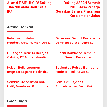
Alumni FISIP UHO 98 Dukung
Dukung ASEAN Summit
a
Tina Nur Alam Jadi Ketua
2023, Jasa Raharja
v
IKA
Serahkan Sarana Prasarana
Keselamatan Jalan
i
g
Artikel Terkait
a
s
Kebakaran Hebat di
Gubernur Genjot Pariwisata
Kendari, Satu Rumah Ludes
Daratan Sultra, Lepas
i
Terbakar
Famtrip Overland Jelajahi
p
Tiga Kabupaten Unggulan
Di Tengah Terik 44 Derajat
Bupati Bombana Tempuh
Celsius, PT Mulya Mandiri
Jalur Dewan Pers atas
o
Travel Pastikan Seluruh
Pemberitaan Dugaan
s
Jamaah Tetap Sehat dan
Korupsi Jembatan Cirauci II
Kabar Baik! Layanan
Satlantas Polres Bombana
Nyaman Beribadah
Imigrasi Segera Hadir di
Hadir di Titik Rawan,
MPP Bombana, Warga Tak
Pastikan Pelajar Berangkat
Perlu Lagi ke Kendari
Sekolah dengan Aman
Sambut Mahasiswa KKA
Lantik 25 Pejabat
UMK, Bombana Bombana
Administrator, Wali Kota
Minta Program Kerja Tepat
Tegaskan ASN Harus
Sasaran
Berintegritas dan
Profesional Layani
Baca Juga
Masyarakat