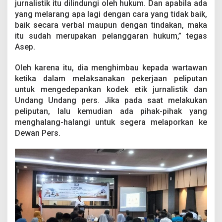
jurnalistik itu dilindungi oleh hukum. Dan apabila ada
n
d
yang melarang apa lagi dengan cara yang tidak baik,
u
baik secara verbal maupun dengan tindakan, maka
n
itu sudah merupakan pelanggaran hukum,” tegas
g
Asep.
i
U
n
Oleh karena itu, dia menghimbau kepada wartawan
d
ketika dalam melaksanakan pekerjaan peliputan
a
untuk mengedepankan kodek etik jurnalistik dan
n
Undang Undang pers. Jika pada saat melakukan
g
peliputan, lalu kemudian ada pihak-pihak yang
U
n
menghalang-halangi untuk segera melaporkan ke
d
Dewan Pers.
a
n
g