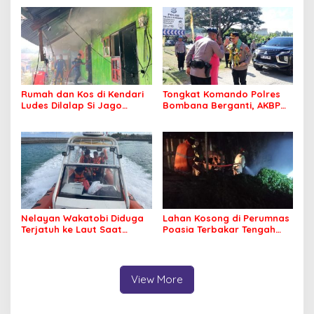
Jamaah Tetap Sehat dan
Nyaman Beribadah
Rumah dan Kos di Kendari
Tongkat Komando Polres
Ludes Dilalap Si Jago
Bombana Berganti, AKBP
Merah
Irwandhy Idrus Nahkodai
Kepolisian Bombana
Nelayan Wakatobi Diduga
Lahan Kosong di Perumnas
Terjatuh ke Laut Saat
Poasia Terbakar Tengah
Memancing
Malam
View More