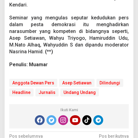
Kendari.
Seminar yang mengulas seputar kedudukan pers
dalam pesta demokrasi itu menghadirkan
narasumber yang kompeten di bidangnya seperti,
Asep Setiawan, Wahyu Triyogo, Hamiruddin Udu,
M.Nato Alhaq, Wahyuddin S dan dipandu moderator
Nasrina Hamid.
(**)
Penulis: Muama
r
Anggota Dewan Pers
Asep Setiawan
Dilindungi
Headline
Jurnalis
Undang Undang
Ikuti Kami
N
Pos sebelumnya
Pos berikutnya