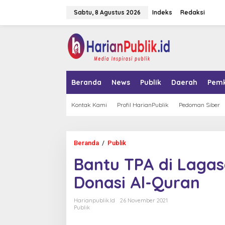
L
Sabtu, 8 Agustus 2026
Indeks
Redaksi
e
w
a
tutup
t
i
k
e
k
Beranda
News
Publik
Daerah
Pem
o
n
t
Kontak Kami
Profil HarianPublik
Pedoman Siber
e
n
Beranda
/
Publik
B
a
Bantu TPA di Laga
n
t
Donasi Al-Quran
u
T
P
Harianpublik.id
26 November 2021
A
Publik
d
i