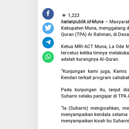
L
a
1,223
g
a
harianpublik.id-Muna
– Masyarak
s
Kabupaten Muna, menggalang do
a
Quran (TPA) Ar Rahman, di Des
,
M
Ketua MRI-ACT Muna, La Ode M
R
I
tercetus ketika timnya melakuk
A
adalah kurangnya Al-Quran.
C
T
“Kunjungan kami juga, Kami
M
Kendari terkait program sahabat
u
n
a
Pada kunjungan itu, lanjut d
G
Suharni selaku pangajar di TPA
a
l
“Ia (Suharni) mengisahkan, me
a
n
menyampaikan kendala selama i
g
menyampaikan kisah bu Suharni
D