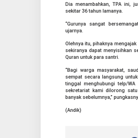
o
Dia menambahkan, TPA ini, ju
n
sekitar 36 tahun lamanya.
a
s
i
“Gurunya sangat bersemangat 
A
ujarnya.
l
-
Olehnya itu, pihaknya mengaja
Q
sekiranya dapat menyisihkan s
u
r
Quran untuk para santri.
a
n
“Bagi warga masyarakat, saud
sempat secara langsung untuk
tinggal menghubungi telp/WA
sekretariat kami dilorong sa
banyak sebelumnya,” pungkasny
(Andik)