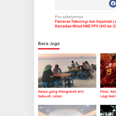
N
Pos sebelumnya
Pameran Teknologi dan Sejumlah 
a
Ramaikan Milad HME PPV UHO ke-2
v
i
Baca Juga
g
a
s
i
p
o
s
Senja yang Mengubah Arti
Final, Ke
Sebuah Jalan
Lagi Netr