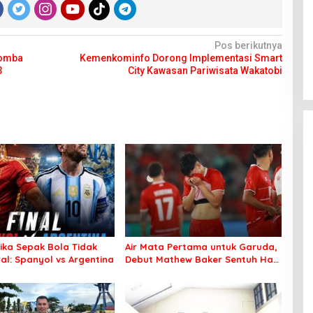
Pos berikutnya
Lomba
Kemenkominfo Dorong Implementasi Smart
3
City Kawasan Pariwisata Wakatobi
tika Sepak Bola Tidak
Air Mata Pertama untuk Garuda,
al: Spanyol vs Argentina
Debut Mathew Baker Sentuh Hati
Indonesia