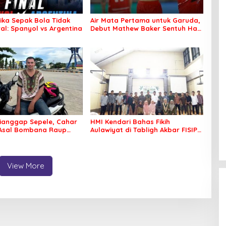
tika Sepak Bola Tidak
Air Mata Pertama untuk Garuda,
al: Spanyol vs Argentina
Debut Mathew Baker Sentuh Hati
Indonesia
ianggap Sepele, Cahar
HMI Kendari Bahas Fikih
 Asal Bombana Raup
Aulawiyat di Tabligh Akbar FISIP
Juta dari Media Sosial
UHO
View More