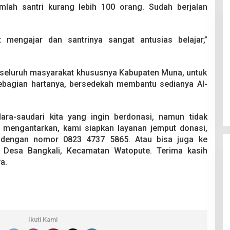
mlah santri kurang lebih 100 orang. Sudah berjalan
mengajar dan santrinya sangat antusias belajar,”
k seluruh masyarakat khususnya Kabupaten Muna, untuk
Pesta Pernikahan Berakhir
ebagian hartanya, bersedekah membantu sedianya Al-
Mencekam, Mahasiswa Ditikam
Badik Usai Cekcok saat Pesta
Di Kriminal
|
29 Juni 2026
Miras
ara-saudari kita yang ingin berdonasi, namun tidak
 mengantarkan, kami siapkan layanan jemput donasi,
 dengan nomor 0823 4737 5865. Atau bisa juga ke
tu Desa Bangkali, Kecamatan Watopute. Terima kasih
a.
Ikuti Kami