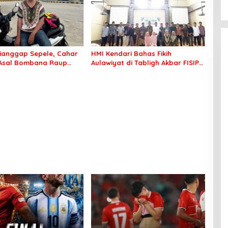
ianggap Sepele, Cahar
HMI Kendari Bahas Fikih
 Asal Bombana Raup
Aulawiyat di Tabligh Akbar FISIP
Juta dari Media Sosial
UHO