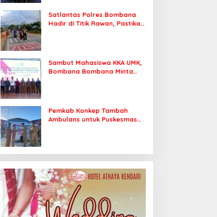
Satlantas Polres Bombana
Hadir di Titik Rawan, Pastikan
Pelajar Berangkat Sekolah
dengan Aman
Sambut Mahasiswa KKA UMK,
Bombana Bombana Minta
Program Kerja Tepat Sasaran
Pemkab Konkep Tambah
Ambulans untuk Puskesmas
Roko-Roko