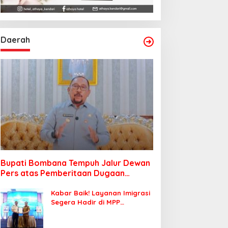
Daerah
Bupati Bombana Tempuh Jalur Dewan
Pers atas Pemberitaan Dugaan
Korupsi Jembatan Cirauci II
Kabar Baik! Layanan Imigrasi
Segera Hadir di MPP
Bombana, Warga Tak Perlu
Lagi ke Kendari