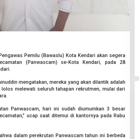
Pesta Pernikahan Berakhir
Mencekam, Mahasiswa Ditikam
Pengawas Pemilu (Bawaslu) Kota Kendari akan segera
Badik Usai Cekcok saat Pesta
Di Kriminal
|
29 Juni 2026
Kecamatan (Panwascam) se-Kota Kendari, pada 28
Miras
dari.
inuddin mengatakan, mereka yang akan dilantik adalah
n lolos melewati seluruh tahapan rekrutmen, mulai dari
ara.
utan Panwascam, hari ini sudah diumumkan 3 besar
 Kecamatan,” ucap saat ditemui di kantornya pada Rabu
 bahwa dalam perekrutan Panwascam tahun ini berbeda