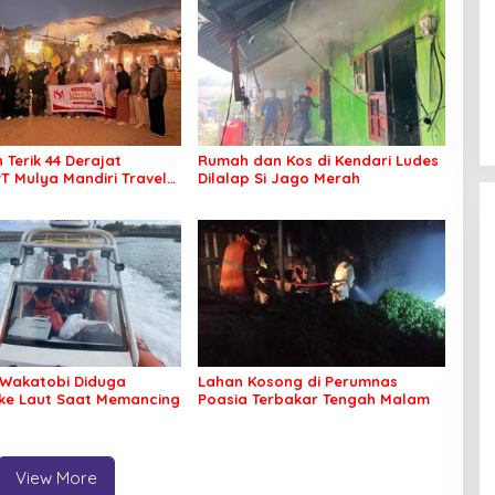
 Terik 44 Derajat
Rumah dan Kos di Kendari Ludes
PT Mulya Mandiri Travel
Dilalap Si Jago Merah
 Seluruh Jamaah Tetap
an Nyaman Beribadah
Wakatobi Diduga
Lahan Kosong di Perumnas
 ke Laut Saat Memancing
Poasia Terbakar Tengah Malam
View More