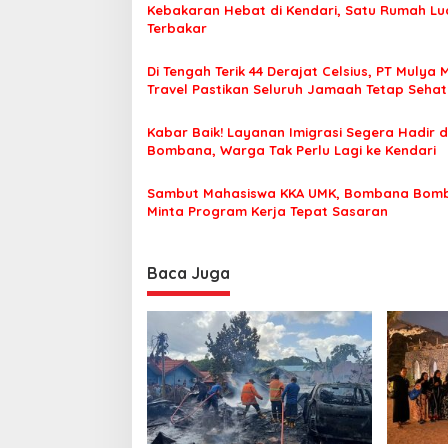
Kebakaran Hebat di Kendari, Satu Rumah Lu
a
Terbakar
s
Di Tengah Terik 44 Derajat Celsius, PT Mulya 
i
Travel Pastikan Seluruh Jamaah Tetap Seha
p
Nyaman Beribadah
o
Kabar Baik! Layanan Imigrasi Segera Hadir d
Bombana, Warga Tak Perlu Lagi ke Kendari
s
Sambut Mahasiswa KKA UMK, Bombana Bom
Minta Program Kerja Tepat Sasaran
Baca Juga