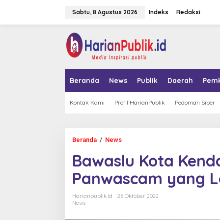
L
Sabtu, 8 Agustus 2026
Indeks
Redaksi
e
w
a
tutup
t
i
k
e
k
Beranda
News
Publik
Daerah
Pem
o
n
t
Kontak Kami
Profil HarianPublik
Pedoman Siber
e
n
Beranda
/
News
B
a
Bawaslu Kota Kenda
w
a
Panwascam yang Lo
s
l
u
Harianpublik.id
26 Oktober 2022
K
News
o
t