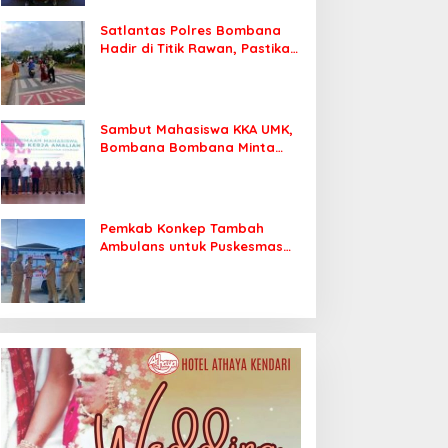
Satlantas Polres Bombana
Hadir di Titik Rawan, Pastikan
Pelajar Berangkat Sekolah
dengan Aman
Sambut Mahasiswa KKA UMK,
Bombana Bombana Minta
Program Kerja Tepat Sasaran
Pemkab Konkep Tambah
Ambulans untuk Puskesmas
Roko-Roko