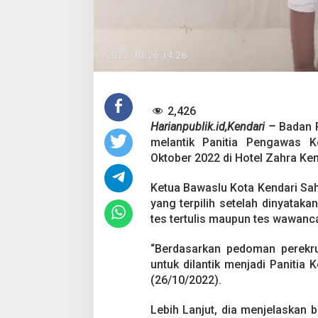
w
a
s
c
a
m
y
a
n
2,426
g
Harianpublik.id,Kendari –
Badan 
L
melantik Panitia Pengawas 
o
l
Oktober 2022 di Hotel Zahra Ken
o
s
Ketua Bawaslu Kota Kendari Sah
T
yang terpilih setelah dinyataka
e
tes tertulis maupun tes wawanc
s
P
a
“Berdasarkan pedoman perekr
d
untuk dilantik menjadi Panitia
a
(26/10/2022).
2
8
O
Lebih Lanjut, dia menjelaskan