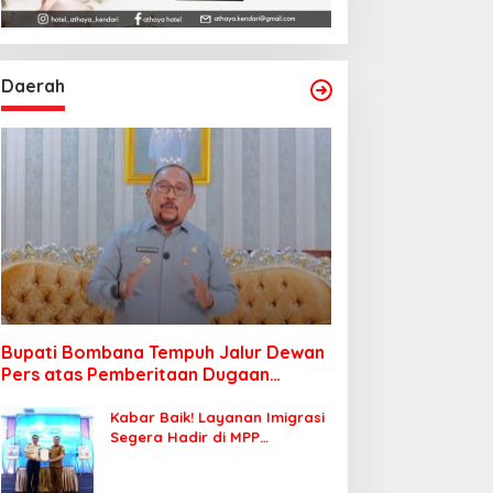
Daerah
Bupati Bombana Tempuh Jalur Dewan
Pers atas Pemberitaan Dugaan
Korupsi Jembatan Cirauci II
Kabar Baik! Layanan Imigrasi
Segera Hadir di MPP
Bombana, Warga Tak Perlu
Lagi ke Kendari