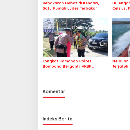
Kebakaran Hebat di Kendari,
Di Tengah
Satu Rumah Ludes Terbakar
Celsius, 
Pastikan
Sehat d
Tongkat Komando Polres
Nelayan 
Bombana Berganti, AKBP
Terjatuh
Irwandhy Idrus Nahkodai
Kepolisian Bombana
Komentar
Indeks Berita