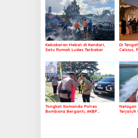
Kebakaran Hebat di Kendari,
Di Tengah
Satu Rumah Ludes Terbakar
Celsius, 
Pastikan
Sehat d
Tongkat Komando Polres
Nelayan 
Bombana Berganti, AKBP
Terjatuh
Irwandhy Idrus Nahkodai
Kepolisian Bombana