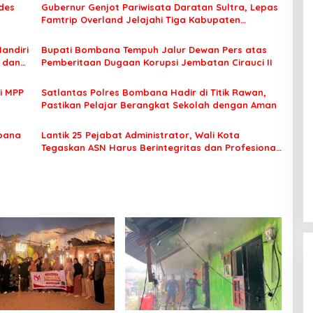
des
Gubernur Genjot Pariwisata Daratan Sultra, Lepas
Famtrip Overland Jelajahi Tiga Kabupaten
Unggulan
Mandiri
Bupati Bombana Tempuh Jalur Dewan Pers atas
t dan
Pemberitaan Dugaan Korupsi Jembatan Cirauci II
i MPP
Satlantas Polres Bombana Hadir di Titik Rawan,
Pastikan Pelajar Berangkat Sekolah dengan Aman
bana
Lantik 25 Pejabat Administrator, Wali Kota
Tegaskan ASN Harus Berintegritas dan Profesional
Layani Masyarakat