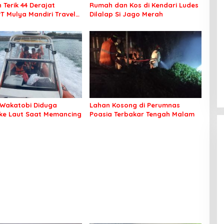
 Terik 44 Derajat
Rumah dan Kos di Kendari Ludes
PT Mulya Mandiri Travel
Dilalap Si Jago Merah
 Seluruh Jamaah Tetap
an Nyaman Beribadah
Wakatobi Diduga
Lahan Kosong di Perumnas
 ke Laut Saat Memancing
Poasia Terbakar Tengah Malam