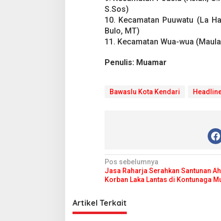
S.Sos)
10. Kecamatan Puuwatu (La Has
Bulo, MT)
11. Kecamatan Wua-wua (Maulana
Penulis: Muamar
Bawaslu Kota Kendari
Headlin
N
Pos sebelumnya
Jasa Raharja Serahkan Santunan Ah
a
Korban Laka Lantas di Kontunaga M
v
i
Artikel Terkait
g