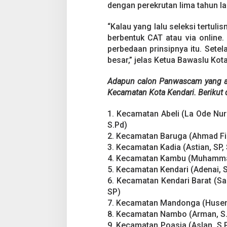
k
dengan perekrutan lima tahun la
t
o
“Kalau yang lalu seleksi tertuli
b
berbentuk CAT atau via online.
e
r
perbedaan prinsipnya itu. Setel
besar,” jelas Ketua Bawaslu Kota
Adapun calon Panwascam yang aka
Kecamatan Kota Kendari. Berikut d
1. Kecamatan Abeli (La Ode Nur
S.Pd)
2. Kecamatan Baruga (Ahmad Fir
3. Kecamatan Kadia (Astian, SP,
4. Kecamatan Kambu (Muhammad I
5. Kecamatan Kendari (Adenai, S.
6. Kecamatan Kendari Barat (Sa
SP)
7. Kecamatan Mandonga (Husen, 
8. Kecamatan Nambo (Arman, S.S
9. Kecamatan Poasia (Aslan, S.P