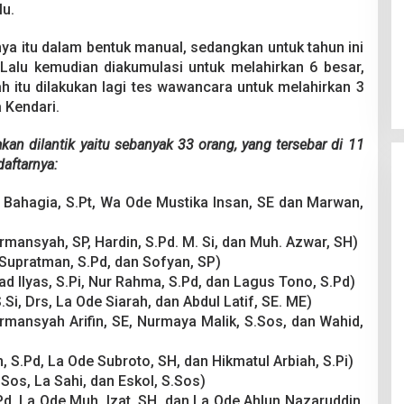
lu.
snya itu dalam bentuk manual, sedangkan untuk tahun ini
 Lalu kemudian diakumulasi untuk melahirkan 6 besar,
ah itu dilakukan lagi tes wawancara untuk melahirkan 3
 Kendari.
n dilantik yaitu sebanyak 33 orang, yang tersebar di 11
aftarnya:
 Bahagia, S.Pt, Wa Ode Mustika Insan, SE dan Marwan,
mansyah, SP, Hardin, S.Pd. M. Si, dan Muh. Azwar, SH)
 Supratman, S.Pd, dan Sofyan, SP)
lyas, S.Pi, Nur Rahma, S.Pd, dan Lagus Tono, S.Pd)
Si, Drs, La Ode Siarah, dan Abdul Latif, SE. ME)
rmansyah Arifin, SE, Nurmaya Malik, S.Sos, dan Wahid,
S.Pd, La Ode Subroto, SH, dan Hikmatul Arbiah, S.Pi)
os, La Sahi, dan Eskol, S.Sos)
d, La Ode Muh. Izat, SH, dan La Ode Ahlun Nazaruddin,