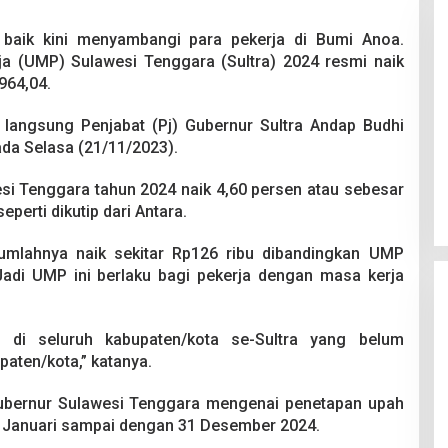
 baik kini menyambangi para pekerja di Bumi Anoa.
a (UMP) Sulawesi Tenggara (Sultra) 2024 resmi naik
964,04.
langsung Penjabat (Pj) Gubernur Sultra Andap Budhi
Pesta Pernikahan Berakhir
da Selasa (21/11/2023).
Mencekam, Mahasiswa Ditikam
Badik Usai Cekcok saat Pesta
si Tenggara tahun 2024 naik 4,60 persen atau sebesar
Di Kriminal
|
29 Juni 2026
Miras
perti dikutip dari Antara.
mlahnya naik sekitar Rp126 ribu dibandingkan UMP
 Jadi UMP ini berlaku bagi pekerja dengan masa kerja
 di seluruh kabupaten/kota se-Sultra yang belum
ten/kota,” katanya.
bernur Sulawesi Tenggara mengenai penetapan upah
1 Januari sampai dengan 31 Desember 2024.