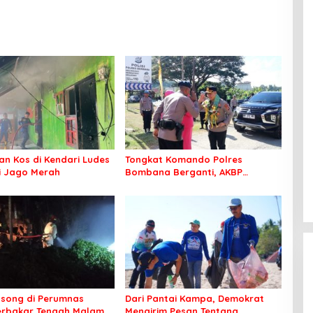
n Kos di Kendari Ludes
Tongkat Komando Polres
Si Jago Merah
Bombana Berganti, AKBP
Irwandhy Idrus Nahkodai
Kepolisian Bombana
song di Perumnas
Dari Pantai Kampa, Demokrat
erbakar Tengah Malam
Mengirim Pesan Tentang