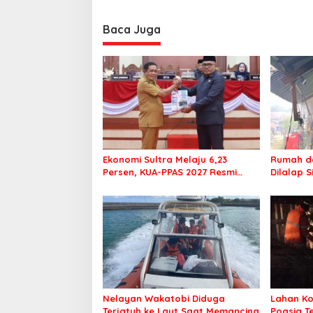
Baca Juga
Ekonomi Sultra Melaju 6,23
Rumah da
Persen, KUA-PPAS 2027 Resmi
Dilalap 
Masuk DPRD
Nelayan Wakatobi Diduga
Lahan Ko
Terjatuh ke Laut Saat Memancing
Poasia T