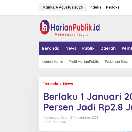
L
Kamis, 6 Agustus 2026
Indeks
Redaksi
e
w
a
tutup
t
i
k
e
k
Beranda
News
Publik
Daerah
Pem
o
n
t
Kontak Kami
Profil HarianPublik
Pedoman Siber
e
n
Beranda
/
News
B
e
Berlaku 1 Januari 2
r
l
Persen Jadi Rp2.8 J
a
k
u
Harianpublik.id
21 November 2023
1
News
,
Pemprov
J
a