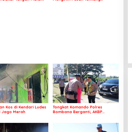
Kepedulian Lingkungan
n Kos di Kendari Ludes
Tongkat Komando Polres
Si Jago Merah
Bombana Berganti, AKBP
Irwandhy Idrus Nahkodai
Kepolisian Bombana