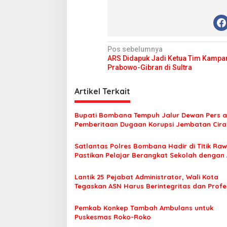
N
Pos sebelumnya
ARS Didapuk Jadi Ketua Tim Kampa
a
Prabowo-Gibran di Sultra
v
i
Artikel Terkait
g
Bupati Bombana Tempuh Jalur Dewan Pers a
a
Pemberitaan Dugaan Korupsi Jembatan Cirau
s
Satlantas Polres Bombana Hadir di Titik Raw
i
Pastikan Pelajar Berangkat Sekolah dengan
p
o
Lantik 25 Pejabat Administrator, Wali Kota
Tegaskan ASN Harus Berintegritas dan Profe
s
Layani Masyarakat
Pemkab Konkep Tambah Ambulans untuk
Puskesmas Roko-Roko