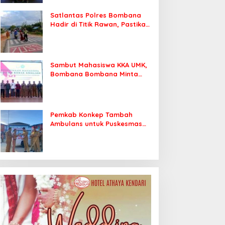
Satlantas Polres Bombana
Hadir di Titik Rawan, Pastikan
Pelajar Berangkat Sekolah
dengan Aman
Sambut Mahasiswa KKA UMK,
Bombana Bombana Minta
Program Kerja Tepat Sasaran
Pemkab Konkep Tambah
Ambulans untuk Puskesmas
Roko-Roko