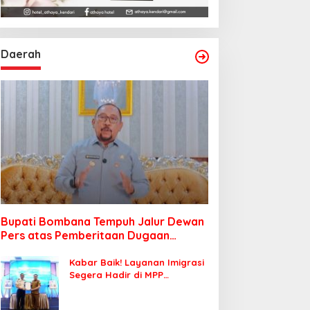
Daerah
Bupati Bombana Tempuh Jalur Dewan
Pers atas Pemberitaan Dugaan
Korupsi Jembatan Cirauci II
Kabar Baik! Layanan Imigrasi
Segera Hadir di MPP
Bombana, Warga Tak Perlu
Lagi ke Kendari