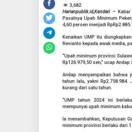
.
3,682
6
P
Harianpublik.id,Kendari –
Kabar
e
Pasalnya Upah Minimum Pekerj
r
4,60 persen menjadi RpRp2.885.
s
e
Kenaikan UMP itu diungkapkan 
n
J
Revianto kepada awak media, pa
a
d
“Upah minimum provinsi Sulawe
i
Rp126.979,50 sen,” ucap Andap se
R
p
Andap menyampaikan bahwa ju
2
.
tahun lalu, yakni Rp2.758.984.
8
kurang dari satu tahun.
J
u
“UMP tahun 2024 ini berlaku
t
mempunyai upah minimum kabupa
a
Ia menambahkan, Keputusan Gu
minimum provinsi berlaku dari 