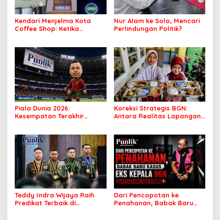
Kendari Menjelma Kota
Nur Alam ke Solo, Mencari
Coffee Shop: Ketika
Perlindungan Politik?
Secangkir Kopi Mengubah
Wajah Sebuah Kota
Piala Dunia 2026:
Koreksi Strategis BGN:
Kesempatan Terakhir
Antara Realitas Lapangan
Ronaldo atau Awal
dan Ambisi Kebijakan
Kejatuhan Portugal?
Teddy Indra Wijaya Raih
Dari Pencopotan ke
Predikat Terbaik di
Penahanan, Babak Baru
Seskoad, Sekadar Prestasi
Kasus Eks Kepala BGN,
Akademik atau Penanda
Siapa Saja yang Akan