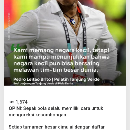
i
D
a
t
a
n
g
u
n
t
u
k
M
e
n
j
a
d
i
P
1,674
e
OPINI
: Sepak bola selalu memiliki cara untuk
l
mengoreksi kesombongan.
e
n
Setiap turnamen besar dimulai dengan daftar
g