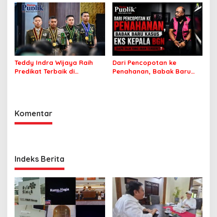
Kejatuhan Portugal?
Teddy Indra Wijaya Raih
Dari Pencopotan ke
Predikat Terbaik di
Penahanan, Babak Baru
Seskoad, Sekadar Prestasi
Kasus Eks Kepala BGN,
Akademik atau Penanda
Siapa Saja yang Akan
Karier Strategis?
Terseret?
Komentar
Indeks Berita