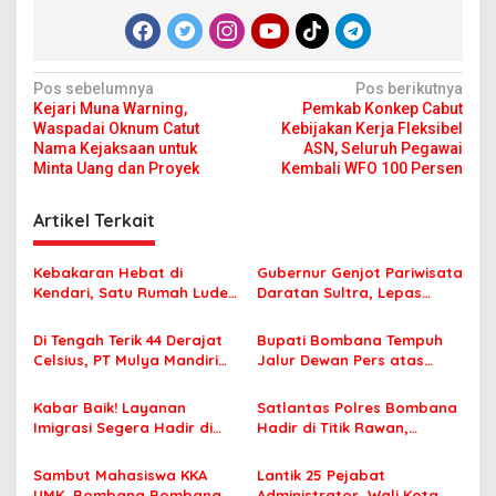
N
Pos sebelumnya
Pos berikutnya
Kejari Muna Warning,
Pemkab Konkep Cabut
a
Waspadai Oknum Catut
Kebijakan Kerja Fleksibel
v
Nama Kejaksaan untuk
ASN, Seluruh Pegawai
Minta Uang dan Proyek
Kembali WFO 100 Persen
i
g
Artikel Terkait
a
s
Kebakaran Hebat di
Gubernur Genjot Pariwisata
Kendari, Satu Rumah Ludes
Daratan Sultra, Lepas
i
Terbakar
Famtrip Overland Jelajahi
p
Tiga Kabupaten Unggulan
Di Tengah Terik 44 Derajat
Bupati Bombana Tempuh
Celsius, PT Mulya Mandiri
Jalur Dewan Pers atas
o
Travel Pastikan Seluruh
Pemberitaan Dugaan
s
Jamaah Tetap Sehat dan
Korupsi Jembatan Cirauci II
Kabar Baik! Layanan
Satlantas Polres Bombana
Nyaman Beribadah
Imigrasi Segera Hadir di
Hadir di Titik Rawan,
MPP Bombana, Warga Tak
Pastikan Pelajar Berangkat
Perlu Lagi ke Kendari
Sekolah dengan Aman
Sambut Mahasiswa KKA
Lantik 25 Pejabat
UMK, Bombana Bombana
Administrator, Wali Kota