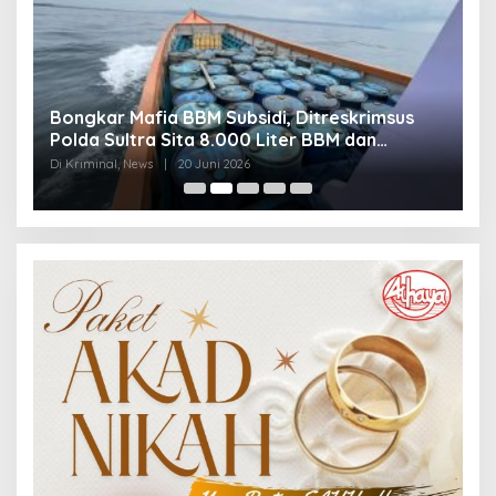
Bongkar Mafia BBM Subsidi, Ditreskrimsus
J
Polda Sultra Sita 8.000 Liter BBM dan
G
Ringkus 3 Tersangka
3
Di Kriminal, News
|
20 Juni 2026
Di