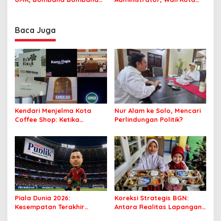
Minta Program Kerja Tepat
Tegaskan ASN Harus
Sasaran
Berintegritas dan
Profesional Layani
Baca Juga
Masyarakat
Kendari Menjelma Kota
Nur Alam ke Solo, Mencari
Coffee Shop: Ketika
Perlindungan Politik?
Secangkir Kopi Mengubah
Wajah Sebuah Kota
Piala Dunia 2026:
Koreksi Strategis BGN:
Kesempatan Terakhir
Antara Realitas Lapangan
Ronaldo atau Awal
dan Ambisi Kebijakan