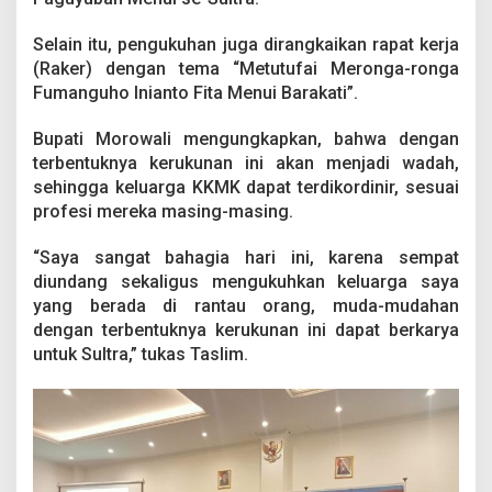
r
i
Selain itu, pengukuhan juga dirangkaikan rapat kerja
o
(Raker) dengan tema “Metutufai Meronga-ronga
d
e
Fumanguho Inianto Fita Menui Barakati”.
2
0
Bupati Morowali mengungkapkan, bahwa dengan
2
terbentuknya kerukunan ini akan menjadi wadah,
2
sehingga keluarga KKMK dapat terdikordinir, sesuai
-
2
profesi mereka masing-masing.
0
2
“Saya sangat bahagia hari ini, karena sempat
5
diundang sekaligus mengukuhkan keluarga saya
yang berada di rantau orang, muda-mudahan
dengan terbentuknya kerukunan ini dapat berkarya
untuk Sultra,” tukas Taslim.