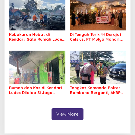
Kebakaran Hebat di
Di Tengah Terik 44 Derajat
Kendari, Satu Rumah Ludes
Celsius, PT Mulya Mandiri
Terbakar
Travel Pastikan Seluruh
Jamaah Tetap Sehat dan
Nyaman Beribadah
Rumah dan Kos di Kendari
Tongkat Komando Polres
Ludes Dilalap Si Jago
Bombana Berganti, AKBP
Merah
Irwandhy Idrus Nahkodai
Kepolisian Bombana
View More