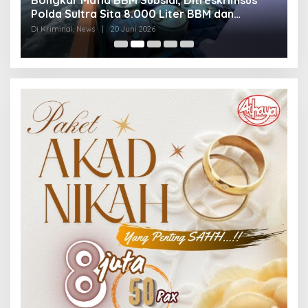
Polda Sultra Sita 8.000 Liter BBM dan
G
Ringkus 3 Tersangka
3
Di Kriminal, News
|
20 Juni 2026
Di