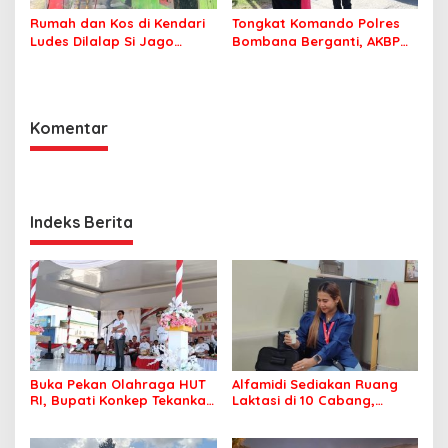
Rumah dan Kos di Kendari
Tongkat Komando Polres
Ludes Dilalap Si Jago
Bombana Berganti, AKBP
Merah
Irwandhy Idrus Nahkodai
Kepolisian Bombana
Komentar
Indeks Berita
Buka Pekan Olahraga HUT
Alfamidi Sediakan Ruang
RI, Bupati Konkep Tekankan
Laktasi di 10 Cabang,
Persatuan di Tengah
Dukung Ibu Pekerja Berikan
Tantangan Pembangunan
ASI Eksklusif