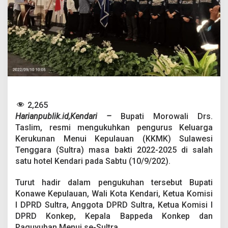
u
h
k
a
n
P
e
n
g
u
r
u
2,265
s
Harianpublik.id,Kendari –
Bupati Morowali Drs.
K
Taslim, resmi mengukuhkan pengurus Keluarga
K
Kerukunan Menui Kepulauan (KKMK) Sulawesi
M
Tenggara (Sultra) masa bakti 2022-2025 di salah
K
S
satu hotel Kendari pada Sabtu (10/9/202).
u
l
Turut hadir dalam pengukuhan tersebut Bupati
t
Konawe Kepulauan, Wali Kota Kendari, Ketua Komisi
r
I DPRD Sultra, Anggota DPRD Sultra, Ketua Komisi I
a
P
DPRD Konkep, Kepala Bappeda Konkep dan
e
Paguyuban Menui se-Sultra.