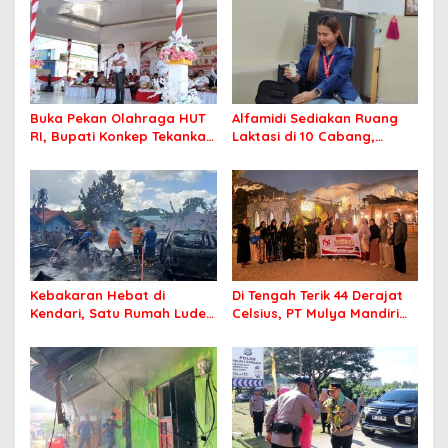
Buka Pekan Olahraga HUT
Alfamidi Sediakan Ruang
RI, Bupati Konkep Tekankan
Laktasi di 10 Cabang,
Persatuan di Tengah
Dukung Ibu Pekerja Berikan
Tantangan Pembangunan
ASI Eksklusif
Kebakaran Hebat di
Di Tengah Terik 44 Derajat
Kendari, Satu Rumah Ludes
Celsius, PT Mulya Mandiri
Terbakar
Travel Pastikan Seluruh
Jamaah Tetap Sehat dan
Nyaman Beribadah