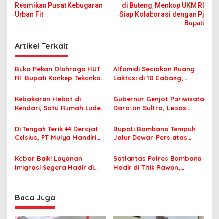
a
Resmikan Pusat Kebugaran
di Buteng, Menkop UKM RI
v
Urban Fit
Siap Kolaborasi dengan Pj
Bupati
i
g
Artikel Terkait
a
s
Buka Pekan Olahraga HUT
Alfamidi Sediakan Ruang
RI, Bupati Konkep Tekankan
Laktasi di 10 Cabang,
i
Persatuan di Tengah
Dukung Ibu Pekerja Berikan
p
Tantangan Pembangunan
ASI Eksklusif
Kebakaran Hebat di
Gubernur Genjot Pariwisata
Kendari, Satu Rumah Ludes
Daratan Sultra, Lepas
o
Terbakar
Famtrip Overland Jelajahi
s
Tiga Kabupaten Unggulan
Di Tengah Terik 44 Derajat
Bupati Bombana Tempuh
Celsius, PT Mulya Mandiri
Jalur Dewan Pers atas
Travel Pastikan Seluruh
Pemberitaan Dugaan
Jamaah Tetap Sehat dan
Korupsi Jembatan Cirauci II
Kabar Baik! Layanan
Satlantas Polres Bombana
Nyaman Beribadah
Imigrasi Segera Hadir di
Hadir di Titik Rawan,
MPP Bombana, Warga Tak
Pastikan Pelajar Berangkat
Perlu Lagi ke Kendari
Sekolah dengan Aman
Baca Juga