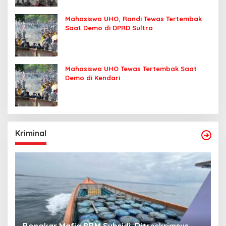
Mahasiswa UHO, Randi Tewas Tertembak
Saat Demo di DPRD Sultra
Mahasiswa UHO Tewas Tertembak Saat
Demo di Kendari
Kriminal
Bongkar Mafia BBM Subsidi, Ditreskrimsus
J