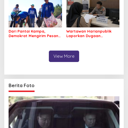
Dari Pantai Kampa,
Wartawan Harianpublik
Demokrat Mengirim Pesan
Laporkan Dugaan
Tentang Kepedulian
Cyberbullying ke Polres
Lingkungan
Bombana, Soroti Proses
Penanganan Aduan
View More
Berita Foto