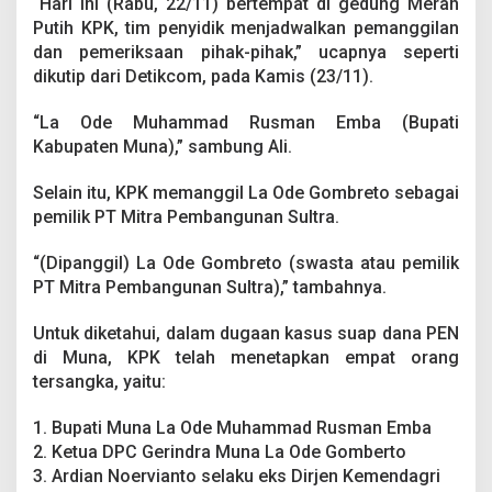
“Hari ini (Rabu, 22/11) bertempat di gedung Merah
a
Putih KPK, tim penyidik menjadwalkan pemanggilan
a
n
dan pemeriksaan pihak-pihak,” ucapnya seperti
S
dikutip dari Detikcom, pada Kamis (23/11).
u
a
“La Ode Muhammad Rusman Emba (Bupati
p
Kabupaten Muna),” sambung Ali.
D
a
n
Selain itu, KPK memanggil La Ode Gombreto sebagai
a
pemilik PT Mitra Pembangunan Sultra.
P
E
“(Dipanggil) La Ode Gombreto (swasta atau pemilik
N
PT Mitra Pembangunan Sultra),” tambahnya.
Untuk diketahui, dalam dugaan kasus suap dana PEN
di Muna, KPK telah menetapkan empat orang
tersangka, yaitu:
1. Bupati Muna La Ode Muhammad Rusman Emba
2. Ketua DPC Gerindra Muna La Ode Gomberto
3. Ardian Noervianto selaku eks Dirjen Kemendagri