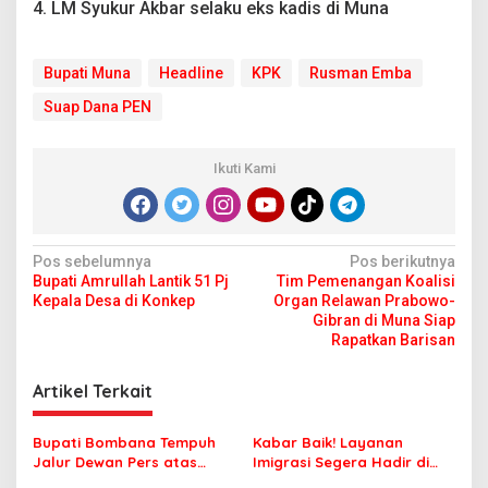
4. LM Syukur Akbar selaku eks kadis di Muna
Bupati Muna
Headline
KPK
Rusman Emba
Suap Dana PEN
Ikuti Kami
N
Pos sebelumnya
Pos berikutnya
Bupati Amrullah Lantik 51 Pj
Tim Pemenangan Koalisi
a
Kepala Desa di Konkep
Organ Relawan Prabowo-
v
Gibran di Muna Siap
Rapatkan Barisan
i
g
Artikel Terkait
a
s
Bupati Bombana Tempuh
Kabar Baik! Layanan
Jalur Dewan Pers atas
Imigrasi Segera Hadir di
i
Pemberitaan Dugaan
MPP Bombana, Warga Tak