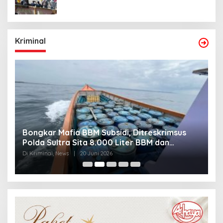
Kriminal
Bongkar Mafia BBM Subsidi, Ditreskrimsus
J
Polda Sultra Sita 8.000 Liter BBM dan
G
Ringkus 3 Tersangka
3
Di Kriminal, News
|
20 Juni 2026
Di