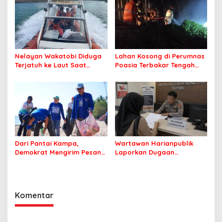
Nelayan Wakatobi Diduga
Lahan Kosong di Perumnas
Terjatuh ke Laut Saat
Poasia Terbakar Tengah
Memancing
Malam
Dari Pantai Kampa,
Wartawan Harianpublik
Demokrat Mengirim Pesan
Laporkan Dugaan
Tentang Kepedulian
Cyberbullying ke Polres
Lingkungan
Bombana, Soroti Proses
Penanganan Aduan
Komentar