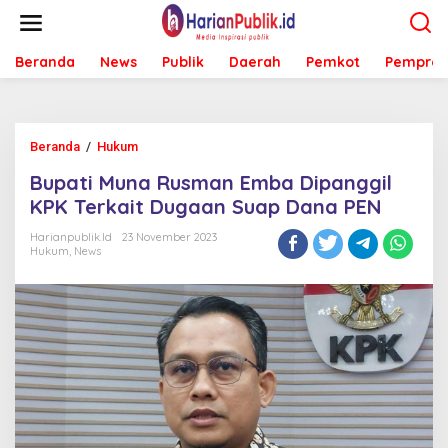
L
e
w
Beranda
News
Publik
Daerah
Pemkot
Pemprov
a
t
i
k
e
Beranda
/
Hukum
B
k
u
o
Bupati Muna Rusman Emba Dipanggil
p
n
a
KPK Terkait Dugaan Suap Dana PEN
t
t
e
i
Harianpublik.id
23 November 2023
n
Hukum
,
News
M
u
n
a
R
u
s
m
a
n
E