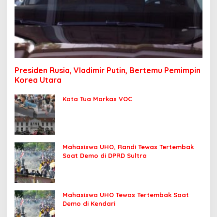
Presiden Rusia, Vladimir Putin, Bertemu Pemimpin
Korea Utara
Kota Tua Markas VOC
Mahasiswa UHO, Randi Tewas Tertembak
Saat Demo di DPRD Sultra
Mahasiswa UHO Tewas Tertembak Saat
Demo di Kendari