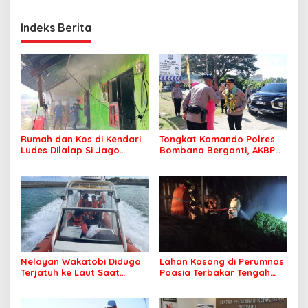
Indeks Berita
Rumah dan Kos di Kendari
Tongkat Komando Polres
Ludes Dilalap Si Jago
Bombana Berganti, AKBP
Merah
Irwandhy Idrus Nahkodai
Kepolisian Bombana
Nelayan Wakatobi Diduga
Lahan Kosong di Perumnas
Terjatuh ke Laut Saat
Poasia Terbakar Tengah
Memancing
Malam