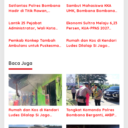
p
Korupsi Jembatan Cirauci II
Perlu Lagi ke Kendari
Satlantas Polres Bombana
Sambut Mahasiswa KKA
Hadir di Titik Rawan,
UMK, Bombana Bombana
o
Pastikan Pelajar Berangkat
Minta Program Kerja Tepat
s
Sekolah dengan Aman
Sasaran
Lantik 25 Pejabat
Ekonomi Sultra Melaju 6,23
Administrator, Wali Kota
Persen, KUA-PPAS 2027
Tegaskan ASN Harus
Resmi Masuk DPRD
Berintegritas dan
Pemkab Konkep Tambah
Rumah dan Kos di Kendari
Profesional Layani
Ambulans untuk Puskesmas
Ludes Dilalap Si Jago
Masyarakat
Roko-Roko
Merah
Baca Juga
Rumah dan Kos di Kendari
Tongkat Komando Polres
Ludes Dilalap Si Jago
Bombana Berganti, AKBP
Merah
Irwandhy Idrus Nahkodai
Kepolisian Bombana