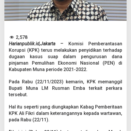
m
b
a
D
i
p
a
2,578
n
Harianpublik.id,Jakarta –
Komisi Pemberantasan
g
g
Korupsi (KPK) terus melakukan penyidikan terhadap
i
dugaan kasus suap dalam pengurusan dana
l
pinjaman Pemulihan Ekonomi Nasional (PEN) di
K
Kabupaten Muna periode 2021-2022.
P
K
T
Pada Rabu (22/11/2023) kemarin, KPK memanggil
e
Bupati Muna LM Rusman Emba terkait perkara
r
tersebut.
k
a
Hal itu seperti yang diungkapkan Kabag Pemberitaan
i
t
KPK Ali Fikri dalam keterangannya kepada wartawan,
D
pada Rabu (22/11).
u
g