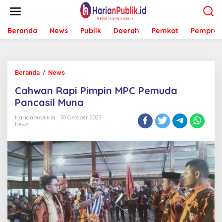
L
e
w
Beranda
News
Publik
Daerah
Pemkot
Pemprov
a
t
i
k
e
Beranda
/
News
C
k
a
o
Cahwan Rapi Pimpin MPC Pemuda
h
n
w
Pancasil Muna
t
a
e
n
Harianpublik.id
30 Oktober 2023
n
News
R
a
p
i
P
i
m
p
i
n
M