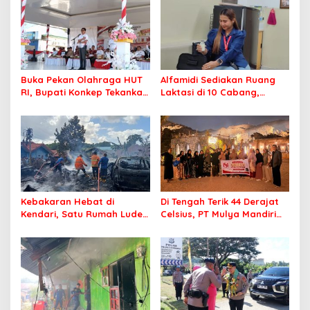
Buka Pekan Olahraga HUT
Alfamidi Sediakan Ruang
RI, Bupati Konkep Tekankan
Laktasi di 10 Cabang,
Persatuan di Tengah
Dukung Ibu Pekerja Berikan
Tantangan Pembangunan
ASI Eksklusif
Kebakaran Hebat di
Di Tengah Terik 44 Derajat
Kendari, Satu Rumah Ludes
Celsius, PT Mulya Mandiri
Terbakar
Travel Pastikan Seluruh
Jamaah Tetap Sehat dan
Nyaman Beribadah