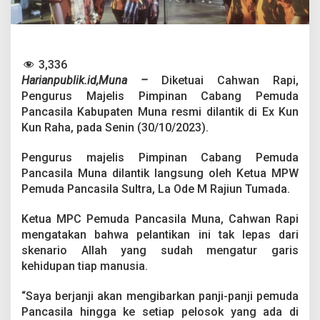
P
C
P
e
m
3,336
u
Harianpublik.id,Muna –
Diketuai Cahwan Rapi,
d
a
Pengurus Majelis Pimpinan Cabang Pemuda
P
Pancasila Kabupaten Muna resmi dilantik di Ex Kun
a
Kun Raha, pada Senin (30/10/2023).
n
c
Pengurus majelis Pimpinan Cabang Pemuda
a
s
Pancasila Muna dilantik langsung oleh Ketua MPW
i
Pemuda Pancasila Sultra, La Ode M Rajiun Tumada.
l
M
Ketua MPC Pemuda Pancasila Muna, Cahwan Rapi
u
mengatakan bahwa pelantikan ini tak lepas dari
n
a
skenario Allah yang sudah mengatur garis
kehidupan tiap manusia.
“Saya berjanji akan mengibarkan panji-panji pemuda
Pancasila hingga ke setiap pelosok yang ada di