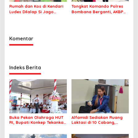
Rumah dan Kos di Kendari
Tongkat Komando Polres
Ludes Dilalap Si Jago
Bombana Berganti, AKBP
Merah
Irwandhy Idrus Nahkodai
Kepolisian Bombana
Komentar
Indeks Berita
Buka Pekan Olahraga HUT
Alfamidi Sediakan Ruang
RI, Bupati Konkep Tekankan
Laktasi di 10 Cabang,
Persatuan di Tengah
Dukung Ibu Pekerja Berikan
Tantangan Pembangunan
ASI Eksklusif