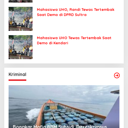
Mahasiswa UHO, Randi Tewas Tertembak
Saat Demo di DPRD Sultra
Mahasiswa UHO Tewas Tertembak Saat
Demo di Kendari
Kriminal
Bongkar Mafia BBM Subsidi, Ditreskrimsus
J