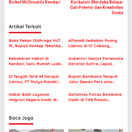
a
Boikot McDonalds Kendari
Kurikulum Merdeka Belajar
v
Gali Potensi dan Kreativitas
Siswa
i
g
Artikel Terkait
a
s
Buka Pekan Olahraga HUT
Alfamidi Sediakan Ruang
RI, Bupati Konkep Tekankan
Laktasi di 10 Cabang,
i
Persatuan di Tengah
Dukung Ibu Pekerja Berikan
p
Tantangan Pembangunan
ASI Eksklusif
Kebakaran Hebat di
Gubernur Genjot Pariwisata
Kendari, Satu Rumah Ludes
Daratan Sultra, Lepas
o
Terbakar
Famtrip Overland Jelajahi
s
Tiga Kabupaten Unggulan
Di Tengah Terik 44 Derajat
Bupati Bombana Tempuh
Celsius, PT Mulya Mandiri
Jalur Dewan Pers atas
Travel Pastikan Seluruh
Pemberitaan Dugaan
Jamaah Tetap Sehat dan
Korupsi Jembatan Cirauci II
Kabar Baik! Layanan
Satlantas Polres Bombana
Nyaman Beribadah
Imigrasi Segera Hadir di
Hadir di Titik Rawan,
MPP Bombana, Warga Tak
Pastikan Pelajar Berangkat
Perlu Lagi ke Kendari
Sekolah dengan Aman
Baca Juga