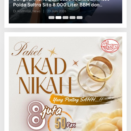
Polda Sultra Sita 8.000 Liter BBM dan
G
Ringkus 3 Tersangka
3
Di Kriminal, News
|
20 Juni 2026
Di