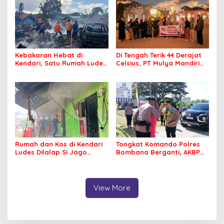
Kebakaran Hebat di
Di Tengah Terik 44 Derajat
Kendari, Satu Rumah Ludes
Celsius, PT Mulya Mandiri
Terbakar
Travel Pastikan Seluruh
Jamaah Tetap Sehat dan
Nyaman Beribadah
Rumah dan Kos di Kendari
Tongkat Komando Polres
Ludes Dilalap Si Jago
Bombana Berganti, AKBP
Merah
Irwandhy Idrus Nahkodai
Kepolisian Bombana
View More