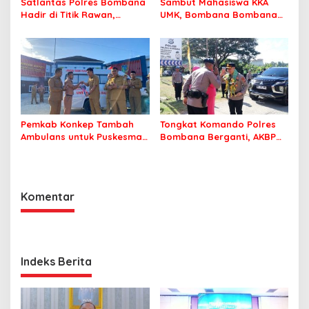
Satlantas Polres Bombana
Sambut Mahasiswa KKA
Hadir di Titik Rawan,
UMK, Bombana Bombana
Pastikan Pelajar Berangkat
Minta Program Kerja Tepat
Sekolah dengan Aman
Sasaran
Pemkab Konkep Tambah
Tongkat Komando Polres
Ambulans untuk Puskesmas
Bombana Berganti, AKBP
Roko-Roko
Irwandhy Idrus Nahkodai
Kepolisian Bombana
Komentar
Indeks Berita