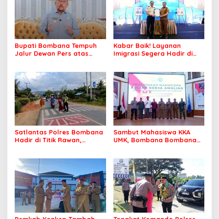
Bupati Bombana Tempuh
Kabar Baik! Layanan
Jalur Dewan Pers atas
Imigrasi Segera Hadir di
Pemberitaan Dugaan
MPP Bombana, Warga Tak
Korupsi Jembatan Cirauci II
Perlu Lagi ke Kendari
Satlantas Polres Bombana
Sambut Mahasiswa KKA
Hadir di Titik Rawan,
UMK, Bombana Bombana
Pastikan Pelajar Berangkat
Minta Program Kerja Tepat
Sekolah dengan Aman
Sasaran
Pemkab Konkep Tambah
Tongkat Komando Polres