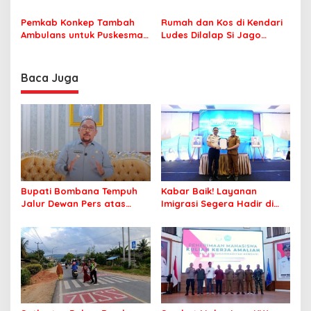
Tegaskan ASN Harus
Resmi Masuk DPRD
Berintegritas dan
Pemkab Konkep Tambah
Rumah dan Kos di Kendari
Profesional Layani
Ambulans untuk Puskesmas
Ludes Dilalap Si Jago
Masyarakat
Roko-Roko
Merah
Baca Juga
Bupati Bombana Tempuh
Kabar Baik! Layanan
Jalur Dewan Pers atas
Imigrasi Segera Hadir di
Pemberitaan Dugaan
MPP Bombana, Warga Tak
Korupsi Jembatan Cirauci II
Perlu Lagi ke Kendari