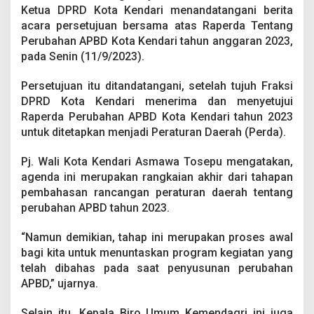
n
Ketua DPRD Kota Kendari menandatangani berita
2
acara persetujuan bersama atas Raperda Tentang
0
Perubahan APBD Kota Kendari tahun anggaran 2023,
2
pada Senin (11/9/2023).
3
Persetujuan itu ditandatangani, setelah tujuh Fraksi
DPRD Kota Kendari menerima dan menyetujui
Raperda Perubahan APBD Kota Kendari tahun 2023
untuk ditetapkan menjadi Peraturan Daerah (Perda).
Pj. Wali Kota Kendari Asmawa Tosepu mengatakan,
agenda ini merupakan rangkaian akhir dari tahapan
pembahasan rancangan peraturan daerah tentang
perubahan APBD tahun 2023.
“Namun demikian, tahap ini merupakan proses awal
bagi kita untuk menuntaskan program kegiatan yang
telah dibahas pada saat penyusunan perubahan
APBD,” ujarnya.
Selain itu, Kepala Biro Umum Kemendagri ini juga