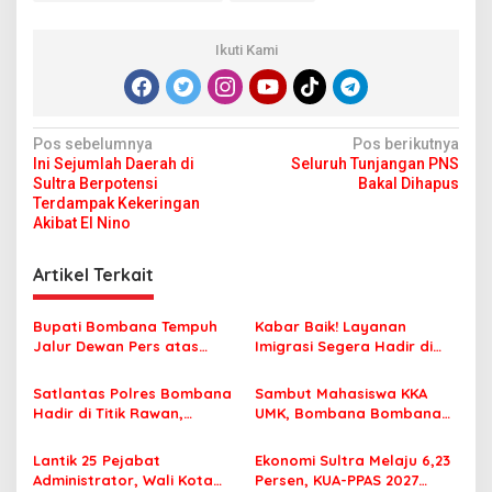
Ikuti Kami
N
Pos sebelumnya
Pos berikutnya
Ini Sejumlah Daerah di
Seluruh Tunjangan PNS
a
Sultra Berpotensi
Bakal Dihapus
v
Terdampak Kekeringan
Akibat El Nino
i
g
Artikel Terkait
a
s
Bupati Bombana Tempuh
Kabar Baik! Layanan
Jalur Dewan Pers atas
Imigrasi Segera Hadir di
i
Pemberitaan Dugaan
MPP Bombana, Warga Tak
p
Korupsi Jembatan Cirauci II
Perlu Lagi ke Kendari
Satlantas Polres Bombana
Sambut Mahasiswa KKA
Hadir di Titik Rawan,
UMK, Bombana Bombana
o
Pastikan Pelajar Berangkat
Minta Program Kerja Tepat
s
Sekolah dengan Aman
Sasaran
Lantik 25 Pejabat
Ekonomi Sultra Melaju 6,23
Administrator, Wali Kota
Persen, KUA-PPAS 2027