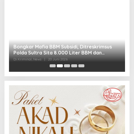
Bongkar Mafia BBM Subsidi, Ditreskrimsus
J
Polda Sultra Sita 8.000 Liter BBM dan
G
Ringkus 3 Tersangka
3
Di Kriminal, News
|
20 Juni 2026
Di