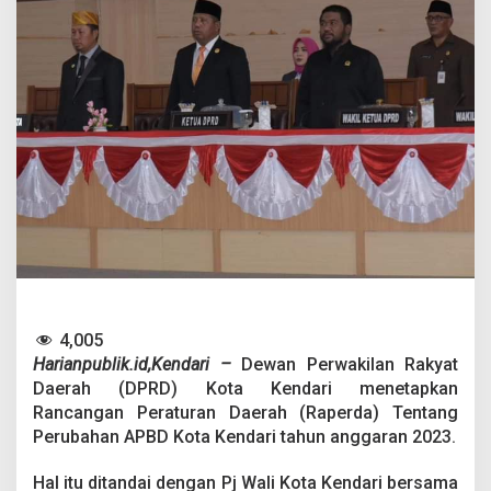
a
P
e
r
u
b
a
h
a
n
A
P
B
D
K
e
n
4,005
d
a
Harianpublik.id,Kendari –
Dewan Perwakilan Rakyat
r
Daerah (DPRD) Kota Kendari menetapkan
i
Rancangan Peraturan Daerah (Raperda) Tentang
T
Perubahan APBD Kota Kendari tahun anggaran 2023.
a
h
u
Hal itu ditandai dengan Pj Wali Kota Kendari bersama