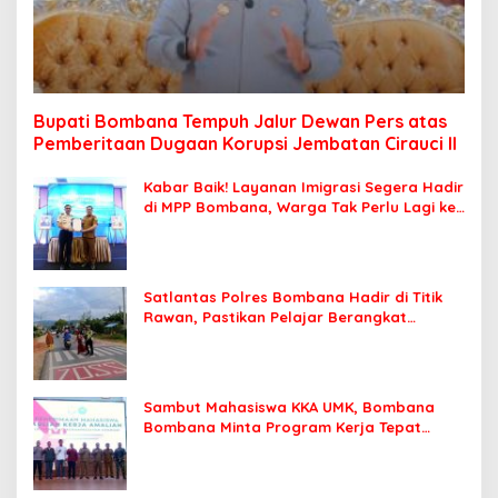
Bupati Bombana Tempuh Jalur Dewan Pers atas
Pemberitaan Dugaan Korupsi Jembatan Cirauci II
Kabar Baik! Layanan Imigrasi Segera Hadir
di MPP Bombana, Warga Tak Perlu Lagi ke
Kendari
Satlantas Polres Bombana Hadir di Titik
Rawan, Pastikan Pelajar Berangkat
Sekolah dengan Aman
Sambut Mahasiswa KKA UMK, Bombana
Bombana Minta Program Kerja Tepat
Sasaran