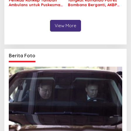
Ambulans untuk Puskesmas
Bombana Berganti, AKBP
Roko-Roko
Irwandhy Idrus Nahkodai
Kepolisian Bombana
View More
Berita Foto