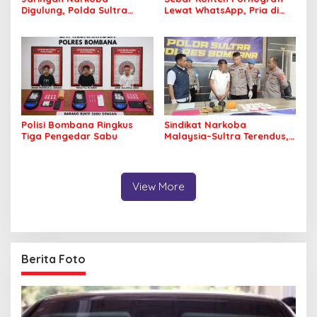
Digulung, Polda Sultra
Lewat WhatsApp, Pria di
Gagalkan Edaran 3 Kg
Konawe Berakhir di Tangan
Sabu yang Mengincar 30
Polisi
Ribu Jiwa
Polisi Bombana Ringkus
Sindikat Narkoba
Tiga Pengedar Sabu
Malaysia–Sultra Terendus,
Polisi Temukan Sabu yang
Dinungkus Buras
View More
Berita Foto