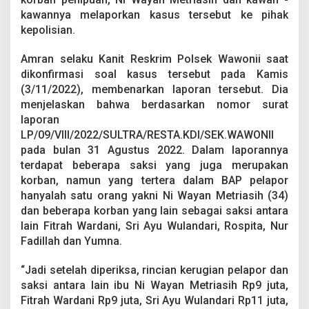
D
kawannya melaporkan kasus tersebut ke pihak
u
kepolisian.
i
t
J
Amran selaku Kanit Reskrim Polsek Wawonii saat
u
dikonfirmasi soal kasus tersebut pada Kamis
t
(3/11/2022), membenarkan laporan tersebut. Dia
a
menjelaskan bahwa berdasarkan nomor surat
a
n
laporan
R
LP/09/VIII/2022/SULTRA/RESTA.KDI/SEK.WAWONII
u
pada bulan 31 Agustus 2022. Dalam laporannya
p
terdapat beberapa saksi yang juga merupakan
i
a
korban, namun yang tertera dalam BAP pelapor
h
hanyalah satu orang yakni Ni Wayan Metriasih (34)
M
dan beberapa korban yang lain sebagai saksi antara
e
lain Fitrah Wardani, Sri Ayu Wulandari, Rospita, Nur
l
Fadillah dan Yumna.
a
y
a
“Jadi setelah diperiksa, rincian kerugian pelapor dan
n
saksi antara lain ibu Ni Wayan Metriasih Rp9 juta,
g
Fitrah Wardani Rp9 juta, Sri Ayu Wulandari Rp11 juta,