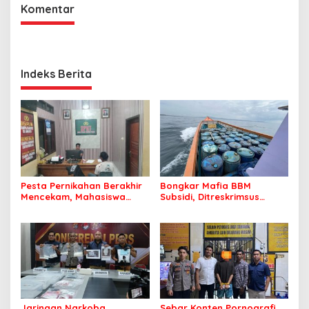
Komentar
Indeks Berita
Pesta Pernikahan Berakhir
Bongkar Mafia BBM
Mencekam, Mahasiswa
Subsidi, Ditreskrimsus
Ditikam Badik Usai Cekcok
Polda Sultra Sita 8.000
saat Pesta Miras
Liter BBM dan Ringkus 3
Tersangka
Jaringan Narkoba
Sebar Konten Pornografi