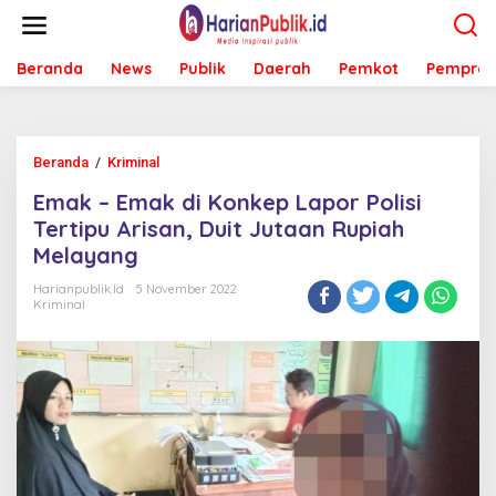
L
e
w
Beranda
News
Publik
Daerah
Pemkot
Pemprov
a
t
i
k
e
Beranda
/
Kriminal
E
k
m
o
Emak – Emak di Konkep Lapor Polisi
a
n
k
Tertipu Arisan, Duit Jutaan Rupiah
t
-
e
Melayang
E
n
m
Harianpublik.id
5 November 2022
a
Kriminal
k
d
i
K
o
n
k
e
p