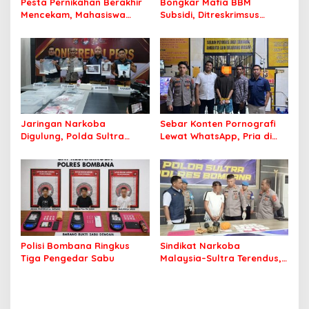
Pesta Pernikahan Berakhir
Bongkar Mafia BBM
Mencekam, Mahasiswa
Subsidi, Ditreskrimsus
Ditikam Badik Usai Cekcok
Polda Sultra Sita 8.000
saat Pesta Miras
Liter BBM dan Ringkus 3
Tersangka
Jaringan Narkoba
Sebar Konten Pornografi
Digulung, Polda Sultra
Lewat WhatsApp, Pria di
Gagalkan Edaran 3 Kg
Konawe Berakhir di Tangan
Sabu yang Mengincar 30
Polisi
Ribu Jiwa
Polisi Bombana Ringkus
Sindikat Narkoba
Tiga Pengedar Sabu
Malaysia–Sultra Terendus,
Polisi Temukan Sabu yang
Dinungkus Buras