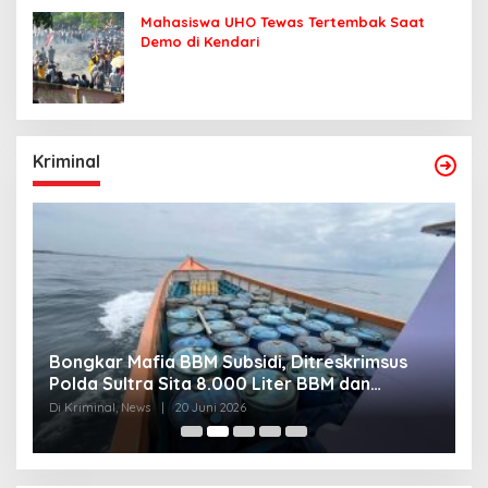
Mahasiswa UHO Tewas Tertembak Saat
Demo di Kendari
Kriminal
Bongkar Mafia BBM Subsidi, Ditreskrimsus
J
Polda Sultra Sita 8.000 Liter BBM dan
G
Ringkus 3 Tersangka
3
Di Kriminal, News
|
20 Juni 2026
Di