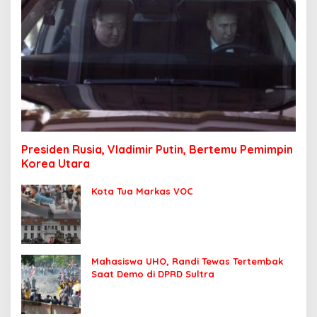
Presiden Rusia, Vladimir Putin, Bertemu Pemimpin
Korea Utara
Kota Tua Markas VOC
Mahasiswa UHO, Randi Tewas Tertembak
Saat Demo di DPRD Sultra