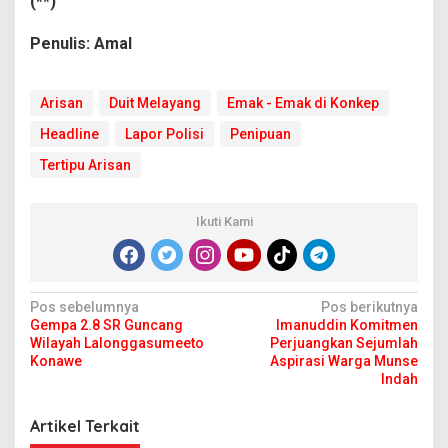
(**)
Penulis: Amal
Arisan
Duit Melayang
Emak - Emak di Konkep
Headline
Lapor Polisi
Penipuan
Tertipu Arisan
Ikuti Kami
N
Pos sebelumnya
Pos berikutnya
Gempa 2.8 SR Guncang
Imanuddin Komitmen
a
Wilayah Lalonggasumeeto
Perjuangkan Sejumlah
v
Konawe
Aspirasi Warga Munse
Indah
i
g
Artikel Terkait