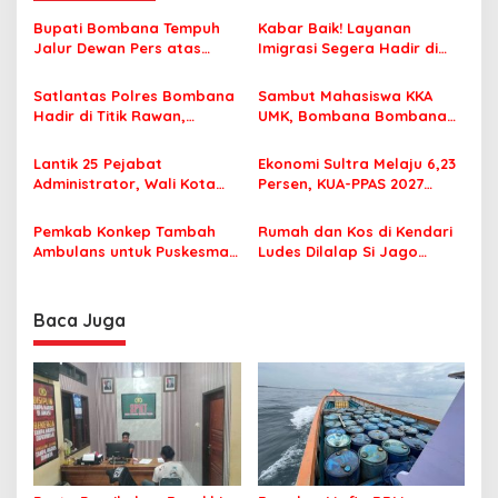
a
s
Bupati Bombana Tempuh
Kabar Baik! Layanan
Jalur Dewan Pers atas
Imigrasi Segera Hadir di
i
Pemberitaan Dugaan
MPP Bombana, Warga Tak
p
Korupsi Jembatan Cirauci II
Perlu Lagi ke Kendari
Satlantas Polres Bombana
Sambut Mahasiswa KKA
Hadir di Titik Rawan,
UMK, Bombana Bombana
o
Pastikan Pelajar Berangkat
Minta Program Kerja Tepat
s
Sekolah dengan Aman
Sasaran
Lantik 25 Pejabat
Ekonomi Sultra Melaju 6,23
Administrator, Wali Kota
Persen, KUA-PPAS 2027
Tegaskan ASN Harus
Resmi Masuk DPRD
Berintegritas dan
Pemkab Konkep Tambah
Rumah dan Kos di Kendari
Profesional Layani
Ambulans untuk Puskesmas
Ludes Dilalap Si Jago
Masyarakat
Roko-Roko
Merah
Baca Juga