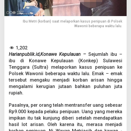
L
a
p
o
Ibu Metri (korban) saat melaporkan kasus penipuan di Polsek
r
Wawonii beberapa waktu lalu.
P
o
l
i
1,202
s
Harianpublik.id,Konawe Kepulauan –
Sejumlah ibu –
i
T
ibu di Konawe Kepulauan (Konkep) Sulawesi
e
Tenggara (Sultra) melaporkan kasus penipuan ke
r
Polsek Wawonii beberapa waktu lalu. Emak – emak
t
tersebut mengaku menjadi korban arisan hingga
i
p
mengalami kerugian jutaan bahkan puluhan juta
u
rupiah.
A
r
Pasalnya, per orang telah mentransfer uang sebesar
i
Rp9.000 kepada pelaku penipuan. Uang yang mereka
s
a
impikan itu tak kunjung diberi setelah mendapatkan
n
hasil lot arisan. Oleh karena itu, merasa menjadi
,
korban penipuan, Ni Wayan Metriasih dan kawan -