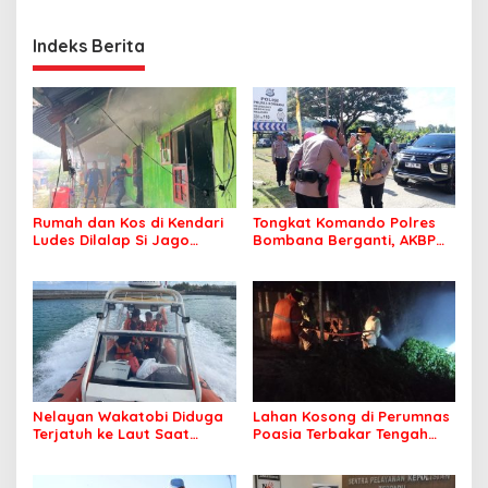
Indeks Berita
Rumah dan Kos di Kendari
Tongkat Komando Polres
Ludes Dilalap Si Jago
Bombana Berganti, AKBP
Merah
Irwandhy Idrus Nahkodai
Kepolisian Bombana
Nelayan Wakatobi Diduga
Lahan Kosong di Perumnas
Terjatuh ke Laut Saat
Poasia Terbakar Tengah
Memancing
Malam