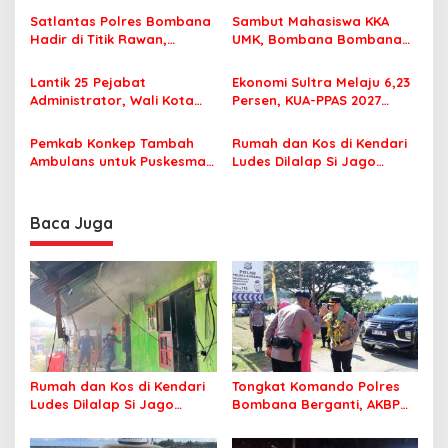
i
Korupsi Jembatan Cirauci II
Perlu Lagi ke Kendari
Satlantas Polres Bombana
Sambut Mahasiswa KKA
p
Hadir di Titik Rawan,
UMK, Bombana Bombana
Pastikan Pelajar Berangkat
Minta Program Kerja Tepat
o
Sekolah dengan Aman
Sasaran
Lantik 25 Pejabat
Ekonomi Sultra Melaju 6,23
s
Administrator, Wali Kota
Persen, KUA-PPAS 2027
Tegaskan ASN Harus
Resmi Masuk DPRD
Berintegritas dan
Pemkab Konkep Tambah
Rumah dan Kos di Kendari
Profesional Layani
Ambulans untuk Puskesmas
Ludes Dilalap Si Jago
Masyarakat
Roko-Roko
Merah
Baca Juga
Rumah dan Kos di Kendari
Tongkat Komando Polres
Ludes Dilalap Si Jago
Bombana Berganti, AKBP
Merah
Irwandhy Idrus Nahkodai
Kepolisian Bombana