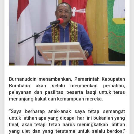
l
K
e
t
i
g
a
Burhanuddin menambahkan, Pemerintah Kabupaten
Bombana akan selalu memberikan perhatian,
pelayanan dan pasilitas peserta lasqi untuk terus
menunjang bakat dan kemampuan mereka.
“Saya berharap anak-anak saya tetap semangat
untuk latihan apa yang dicapai hari ini bukanlah yang
final, akan tetapi tetap harus meningkatkan latihan
yang ulet dan yang terutama untuk selalu berdoa,”