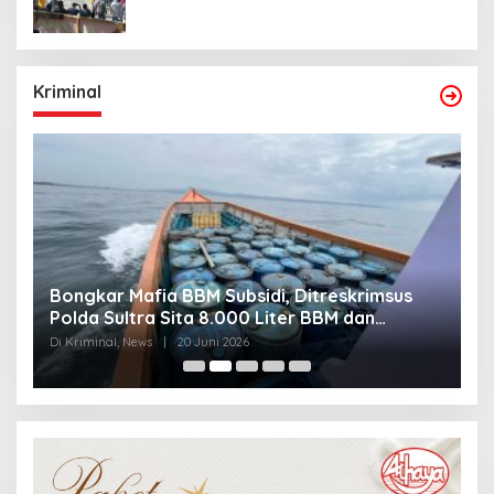
Kriminal
Bongkar Mafia BBM Subsidi, Ditreskrimsus
J
Polda Sultra Sita 8.000 Liter BBM dan
G
Ringkus 3 Tersangka
3
Di Kriminal, News
|
20 Juni 2026
Di