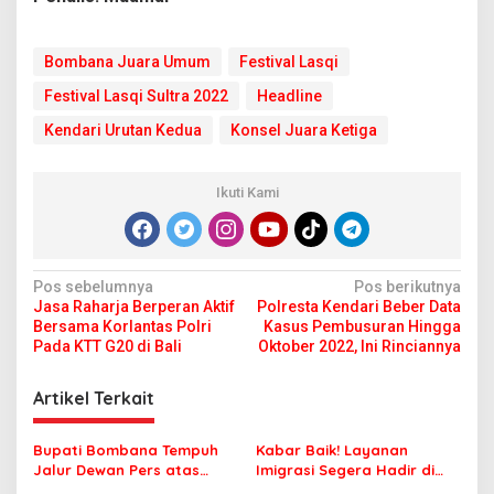
Bombana Juara Umum
Festival Lasqi
Festival Lasqi Sultra 2022
Headline
Kendari Urutan Kedua
Konsel Juara Ketiga
Ikuti Kami
N
Pos sebelumnya
Pos berikutnya
Jasa Raharja Berperan Aktif
Polresta Kendari Beber Data
a
Bersama Korlantas Polri
Kasus Pembusuran Hingga
v
Pada KTT G20 di Bali
Oktober 2022, Ini Rinciannya
i
Artikel Terkait
g
a
Bupati Bombana Tempuh
Kabar Baik! Layanan
s
Jalur Dewan Pers atas
Imigrasi Segera Hadir di
Pemberitaan Dugaan
MPP Bombana, Warga Tak