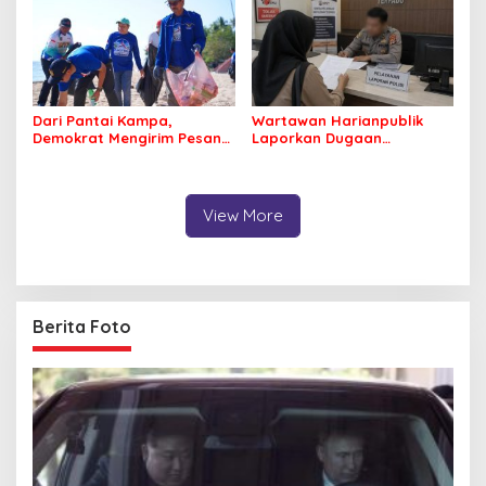
Dari Pantai Kampa,
Wartawan Harianpublik
Demokrat Mengirim Pesan
Laporkan Dugaan
Tentang Kepedulian
Cyberbullying ke Polres
Lingkungan
Bombana, Soroti Proses
Penanganan Aduan
View More
Berita Foto