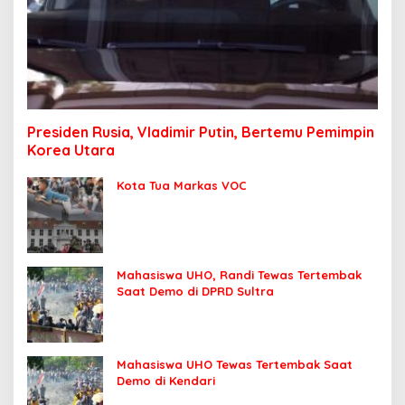
Presiden Rusia, Vladimir Putin, Bertemu Pemimpin
Korea Utara
Kota Tua Markas VOC
Mahasiswa UHO, Randi Tewas Tertembak
Saat Demo di DPRD Sultra
Mahasiswa UHO Tewas Tertembak Saat
Demo di Kendari