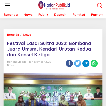
L
e
w
Beranda
News
Publik
Daerah
Pemkot
Pemprov
a
t
i
k
e
Beranda
/
News
F
k
e
o
Festival Lasqi Sultra 2022: Bombana
s
n
t
Juara Umum, Kendari Urutan Kedua
t
i
e
dan Konsel Ketiga
v
n
a
Harianpublik.id
18 November 2022
l
News
L
a
s
q
i
S
u
l
t