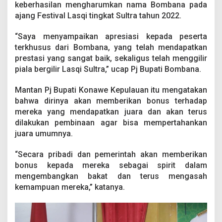
e
keberhasilan mengharumkan nama Bombana pada
n
ajang Festival Lasqi tingkat Sultra tahun 2022.
d
a
“Saya menyampaikan apresiasi kepada peserta
r
terkhusus dari Bombana, yang telah mendapatkan
i
U
prestasi yang sangat baik, sekaligus telah menggilir
r
piala bergilir Lasqi Sultra,” ucap Pj Bupati Bombana.
u
t
Mantan Pj Bupati Konawe Kepulauan itu mengatakan
a
bahwa dirinya akan memberikan bonus terhadap
n
K
mereka yang mendapatkan juara dan akan terus
e
dilakukan pembinaan agar bisa mempertahankan
d
juara umumnya.
u
a
“Secara pribadi dan pemerintah akan memberikan
d
a
bonus kepada mereka sebagai spirit dalam
n
mengembangkan bakat dan terus mengasah
K
kemampuan mereka,” katanya.
o
n
s
e