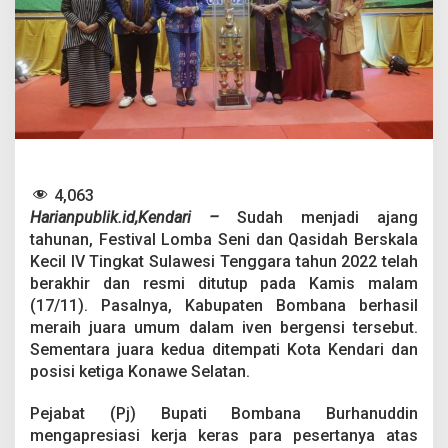
r
a
2
0
2
2
:
B
o
m
b
4,063
a
Harianpublik.id,Kendari –
Sudah menjadi ajang
n
tahunan, Festival Lomba Seni dan Qasidah Berskala
a
J
Kecil IV Tingkat Sulawesi Tenggara tahun 2022 telah
u
berakhir dan resmi ditutup pada Kamis malam
a
(17/11). Pasalnya, Kabupaten Bombana berhasil
r
meraih juara umum dalam iven bergensi tersebut.
a
U
Sementara juara kedua ditempati Kota Kendari dan
m
posisi ketiga Konawe Selatan.
u
m
Pejabat (Pj) Bupati Bombana Burhanuddin
,
mengapresiasi kerja keras para pesertanya atas
K