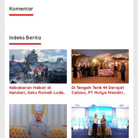
Komentar
Indeks Berita
Kebakaran Hebat di
Di Tengah Terik 44 Derajat
Kendari, Satu Rumah Ludes
Celsius, PT Mulya Mandiri
Terbakar
Travel Pastikan Seluruh
Jamaah Tetap Sehat dan
Nyaman Beribadah