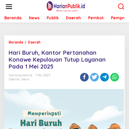
L
e
w
Beranda
News
Publik
Daerah
Pemkot
Pemprov
a
t
i
k
e
Beranda
/
Daerah
H
k
a
o
Hari Buruh, Kantor Pertanahan
r
n
i
Konawe Kepulauan Tutup Layanan
t
B
e
Pada 1 Mei 2025
u
n
r
Harianpublik.id
1 Mei 2025
u
Daerah
,
News
h
,
K
a
n
t
o
r
P