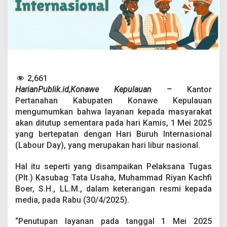
e
r
t
a
n
a
h
a
n
2,661
K
HarianPublik.id,Konawe Kepulauan –
Kantor
o
Pertanahan Kabupaten Konawe Kepulauan
n
mengumumkan bahwa layanan kepada masyarakat
a
w
akan ditutup sementara pada hari Kamis, 1 Mei 2025
e
yang bertepatan dengan Hari Buruh Internasional
K
(Labour Day), yang merupakan hari libur nasional.
e
p
Hal itu seperti yang disampaikan Pelaksana Tugas
u
l
(Plt.) Kasubag Tata Usaha, Muhammad Riyan Kachfi
a
Boer, S.H., LL.M., dalam keterangan resmi kepada
u
media, pada Rabu (30/4/2025).
a
n
“Penutupan layanan pada tanggal 1 Mei 2025
T