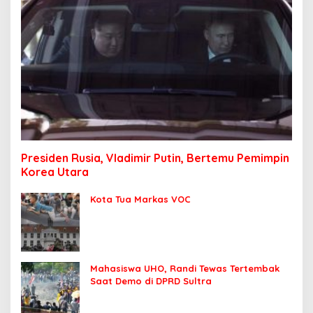
Presiden Rusia, Vladimir Putin, Bertemu Pemimpin
Korea Utara
Kota Tua Markas VOC
Mahasiswa UHO, Randi Tewas Tertembak
Saat Demo di DPRD Sultra