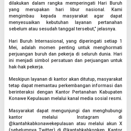
u
dilakukan dalam rangka memperingati Hari Buruh
t
yang merupakan hari libur nasional. Kami
u
mengimbau kepada masyarakat agar dapat
p
menyesuaikan kebutuhan layanan pertanahan
L
a
sebelum atau sesudah tanggal tersebut,” jelasnya.
y
a
Hari Buruh Internasional, yang diperingati setiap 1
n
Mei, adalah momen penting untuk menghormati
a
perjuangan buruh dan pekerja di seluruh dunia. Hari
n
P
ini menjadi simbol persatuan dan perjuangan untuk
a
hak-hak pekerja.
d
a
Meskipun layanan di kantor akan ditutup, masyarakat
1
tetap dapat memantau perkembangan informasi dan
M
e
berinteraksi dengan Kantor Pertanahan Kabupaten
i
Konawe Kepulauan melalui kanal media sosial resmi.
2
0
Masyarakat dapat mengunjungi dan menghubungi
2
kantor melalui Instagram di
5
@kantahkabkonawekepulauan atau melalui akun X
(sebelumnya Twitter) di @kantahkabkonkep. Kantor