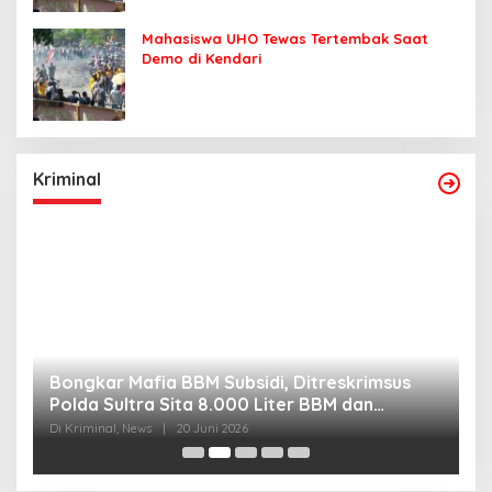
Mahasiswa UHO Tewas Tertembak Saat
Demo di Kendari
Kriminal
Bongkar Mafia BBM Subsidi, Ditreskrimsus
J
Polda Sultra Sita 8.000 Liter BBM dan
G
Ringkus 3 Tersangka
3
Di Kriminal, News
|
20 Juni 2026
Di