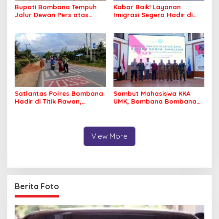
Bupati Bombana Tempuh
Kabar Baik! Layanan
Jalur Dewan Pers atas
Imigrasi Segera Hadir di
Pemberitaan Dugaan
MPP Bombana, Warga Tak
Korupsi Jembatan Cirauci II
Perlu Lagi ke Kendari
Satlantas Polres Bombana
Sambut Mahasiswa KKA
Hadir di Titik Rawan,
UMK, Bombana Bombana
Pastikan Pelajar Berangkat
Minta Program Kerja Tepat
Sekolah dengan Aman
Sasaran
View More
Berita Foto