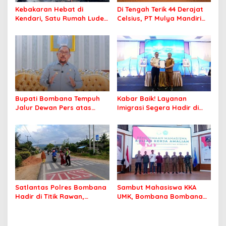
Kebakaran Hebat di
Di Tengah Terik 44 Derajat
Kendari, Satu Rumah Ludes
Celsius, PT Mulya Mandiri
Terbakar
Travel Pastikan Seluruh
Jamaah Tetap Sehat dan
Nyaman Beribadah
Bupati Bombana Tempuh
Kabar Baik! Layanan
Jalur Dewan Pers atas
Imigrasi Segera Hadir di
Pemberitaan Dugaan
MPP Bombana, Warga Tak
Korupsi Jembatan Cirauci II
Perlu Lagi ke Kendari
Satlantas Polres Bombana
Sambut Mahasiswa KKA
Hadir di Titik Rawan,
UMK, Bombana Bombana
Pastikan Pelajar Berangkat
Minta Program Kerja Tepat
Sekolah dengan Aman
Sasaran