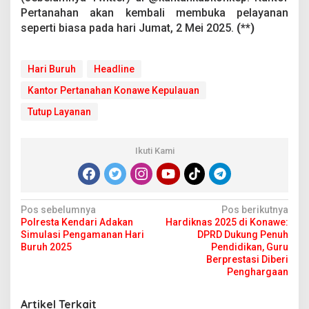
Pertanahan akan kembali membuka pelayanan
seperti biasa pada hari Jumat, 2 Mei 2025.
(**)
Hari Buruh
Headline
Kantor Pertanahan Konawe Kepulauan
Tutup Layanan
Ikuti Kami
N
Pos sebelumnya
Pos berikutnya
Polresta Kendari Adakan
Hardiknas 2025 di Konawe:
a
Simulasi Pengamanan Hari
DPRD Dukung Penuh
v
Buruh 2025
Pendidikan, Guru
Berprestasi Diberi
i
Penghargaan
g
Artikel Terkait