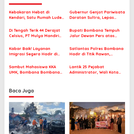
a
s
Kebakaran Hebat di
Gubernur Genjot Pariwisata
i
Kendari, Satu Rumah Ludes
Daratan Sultra, Lepas
p
Terbakar
Famtrip Overland Jelajahi
Tiga Kabupaten Unggulan
Di Tengah Terik 44 Derajat
Bupati Bombana Tempuh
o
Celsius, PT Mulya Mandiri
Jalur Dewan Pers atas
s
Travel Pastikan Seluruh
Pemberitaan Dugaan
Jamaah Tetap Sehat dan
Korupsi Jembatan Cirauci II
Kabar Baik! Layanan
Satlantas Polres Bombana
Nyaman Beribadah
Imigrasi Segera Hadir di
Hadir di Titik Rawan,
MPP Bombana, Warga Tak
Pastikan Pelajar Berangkat
Perlu Lagi ke Kendari
Sekolah dengan Aman
Sambut Mahasiswa KKA
Lantik 25 Pejabat
UMK, Bombana Bombana
Administrator, Wali Kota
Minta Program Kerja Tepat
Tegaskan ASN Harus
Sasaran
Berintegritas dan
Profesional Layani
Baca Juga
Masyarakat