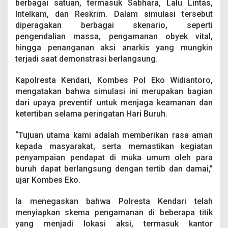
berbagai satuan, termasuk Sabhara, Lalu Lintas,
i
B
Intelkam, dan Reskrim. Dalam simulasi tersebut
u
diperagakan berbagai skenario, seperti
r
pengendalian massa, pengamanan obyek vital,
u
hingga penanganan aksi anarkis yang mungkin
h
terjadi saat demonstrasi berlangsung.
2
0
2
Kapolresta Kendari, Kombes Pol Eko Widiantoro,
5
mengatakan bahwa simulasi ini merupakan bagian
dari upaya preventif untuk menjaga keamanan dan
ketertiban selama peringatan Hari Buruh.
“Tujuan utama kami adalah memberikan rasa aman
kepada masyarakat, serta memastikan kegiatan
penyampaian pendapat di muka umum oleh para
buruh dapat berlangsung dengan tertib dan damai,”
ujar Kombes Eko.
Ia menegaskan bahwa Polresta Kendari telah
menyiapkan skema pengamanan di beberapa titik
yang menjadi lokasi aksi, termasuk kantor