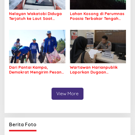
Nelayan Wakatobi Diduga
Lahan Kosong di Perumnas
Terjatuh ke Laut Saat
Poasia Terbakar Tengah
Memancing
Malam
Dari Pantai Kampa,
Wartawan Harianpublik
Demokrat Mengirim Pesan
Laporkan Dugaan
Tentang Kepedulian
Cyberbullying ke Polres
Lingkungan
Bombana, Soroti Proses
Penanganan Aduan
View More
Berita Foto