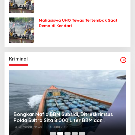
Mahasiswa UHO Tewas Tertembak Saat
Demo di Kendari
Kriminal
Bongkar Mafia BBM Subsidi, Ditreskrimsus
J
Polda Sultra Sita 8.000 Liter BBM dan
G
Ringkus 3 Tersangka
3
Di Kriminal, News
|
20 Juni 2026
Di