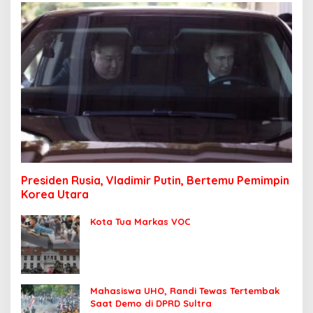
Presiden Rusia, Vladimir Putin, Bertemu Pemimpin
Korea Utara
Kota Tua Markas VOC
Mahasiswa UHO, Randi Tewas Tertembak
Saat Demo di DPRD Sultra