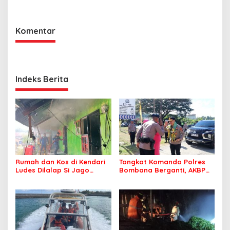
Lingkungan
Bombana, Soroti Proses
Penanganan Aduan
Komentar
Indeks Berita
Rumah dan Kos di Kendari
Tongkat Komando Polres
Ludes Dilalap Si Jago
Bombana Berganti, AKBP
Merah
Irwandhy Idrus Nahkodai
Kepolisian Bombana