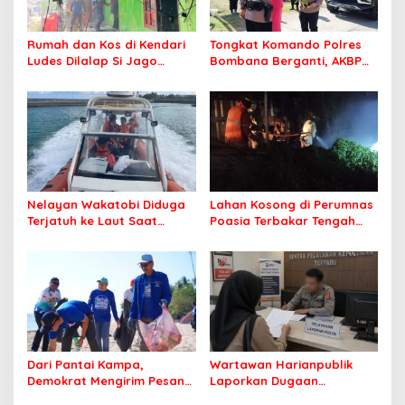
Rumah dan Kos di Kendari
Tongkat Komando Polres
Ludes Dilalap Si Jago
Bombana Berganti, AKBP
Merah
Irwandhy Idrus Nahkodai
Kepolisian Bombana
Nelayan Wakatobi Diduga
Lahan Kosong di Perumnas
Terjatuh ke Laut Saat
Poasia Terbakar Tengah
Memancing
Malam
Dari Pantai Kampa,
Wartawan Harianpublik
Demokrat Mengirim Pesan
Laporkan Dugaan
Tentang Kepedulian
Cyberbullying ke Polres