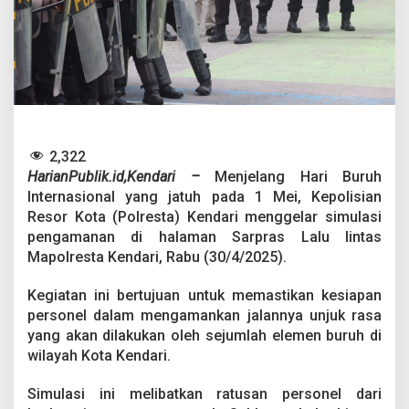
a
k
a
n
S
i
m
u
l
a
2,322
s
HarianPublik.id,Kendari –
Menjelang Hari Buruh
i
Internasional yang jatuh pada 1 Mei, Kepolisian
P
Resor Kota (Polresta) Kendari menggelar simulasi
e
n
pengamanan di halaman Sarpras Lalu lintas
g
Mapolresta Kendari, Rabu (30/4/2025).
a
m
Kegiatan ini bertujuan untuk memastikan kesiapan
a
personel dalam mengamankan jalannya unjuk rasa
n
a
yang akan dilakukan oleh sejumlah elemen buruh di
n
wilayah Kota Kendari.
H
a
Simulasi ini melibatkan ratusan personel dari
r