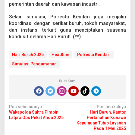
pemerintah daerah dan kawasan industri.
Selain simulasi, Polresta Kendari juga menjalin
koordinasi dengan serikat buruh, tokoh masyarakat,
dan instansi terkait guna menciptakan suasana
kondusif selama Hari Buruh.
(**)
Hari Buruh 2025
Headline
Polresta Kendari
Simulasi Pengamanan
Ikuti Kami
N
Pos sebelumnya
Pos berikutnya
Wakapolda Sultra Pimpin
Hari Buruh, Kantor
a
Latpra Ops Pekat Anoa 2025
Pertanahan Konawe
v
Kepulauan Tutup Layanan
Pada 1 Mei 2025
i