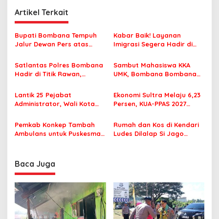
g
Artikel Terkait
a
s
Bupati Bombana Tempuh
Kabar Baik! Layanan
Jalur Dewan Pers atas
Imigrasi Segera Hadir di
i
Pemberitaan Dugaan
MPP Bombana, Warga Tak
p
Korupsi Jembatan Cirauci II
Perlu Lagi ke Kendari
Satlantas Polres Bombana
Sambut Mahasiswa KKA
Hadir di Titik Rawan,
UMK, Bombana Bombana
o
Pastikan Pelajar Berangkat
Minta Program Kerja Tepat
s
Sekolah dengan Aman
Sasaran
Lantik 25 Pejabat
Ekonomi Sultra Melaju 6,23
Administrator, Wali Kota
Persen, KUA-PPAS 2027
Tegaskan ASN Harus
Resmi Masuk DPRD
Berintegritas dan
Pemkab Konkep Tambah
Rumah dan Kos di Kendari
Profesional Layani
Ambulans untuk Puskesmas
Ludes Dilalap Si Jago
Masyarakat
Roko-Roko
Merah
Baca Juga