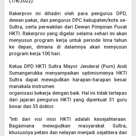
(1/8/2022).
2
,
I
Rakerprov ini dihadiri oleh para pengurus DPD,
n
dewan pakar, dan pengurus DPC kabupaten/kota se-
i
Sultra, serta perwakilan dari Dewan Pimpinan Pusat
F
HKTI. Rakerprov yang digelar selama sehari ini akan
o
menyusun program kerja untuk periode lima tahun
k
u
ke depan, dimana di dalamnya akan menyusun
s
program kerja 100 hari.
U
t
Ketua DPD HKTI Sultra Mayor Jenderal (Purn) Andi
a
Sumangerukka menyampaikan optimismenya HKTI
m
a
Sultra dapat mewujudkan harapan-harapan besar
P
manakala instrumen
r
organisasi bekerja dengan baik. Hal ini tidak terlepas
o
dari jajaran pengurus HKTI yang diperkuat 31 guru
g
r
besar dan 55 doktor.
a
m
“Inti dari visi misi HKTI adalah kesejahteraan.
K
Bagaimana mewujudkan masyarakat Sultra,
e
khususnya petani dan nelayan menjadi sejahtera dan
r