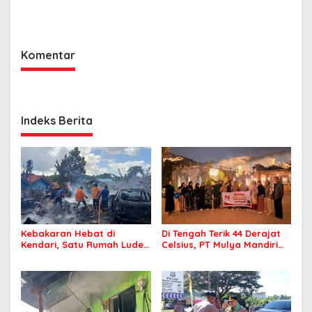
Memancing
Malam
Komentar
Indeks Berita
Kebakaran Hebat di
Di Tengah Terik 44 Derajat
Kendari, Satu Rumah Ludes
Celsius, PT Mulya Mandiri
Terbakar
Travel Pastikan Seluruh
Jamaah Tetap Sehat dan
Nyaman Beribadah