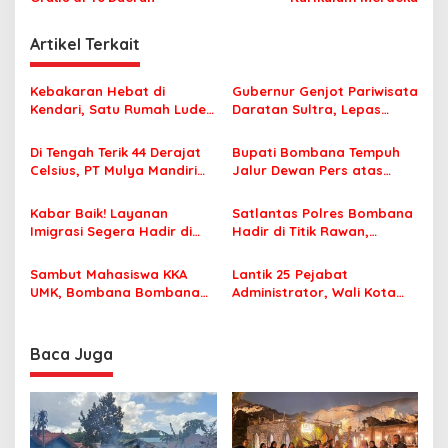
i
g
Artikel Terkait
a
s
Kebakaran Hebat di
Gubernur Genjot Pariwisata
Kendari, Satu Rumah Ludes
Daratan Sultra, Lepas
i
Terbakar
Famtrip Overland Jelajahi
p
Tiga Kabupaten Unggulan
Di Tengah Terik 44 Derajat
Bupati Bombana Tempuh
Celsius, PT Mulya Mandiri
Jalur Dewan Pers atas
o
Travel Pastikan Seluruh
Pemberitaan Dugaan
s
Jamaah Tetap Sehat dan
Korupsi Jembatan Cirauci II
Kabar Baik! Layanan
Satlantas Polres Bombana
Nyaman Beribadah
Imigrasi Segera Hadir di
Hadir di Titik Rawan,
MPP Bombana, Warga Tak
Pastikan Pelajar Berangkat
Perlu Lagi ke Kendari
Sekolah dengan Aman
Sambut Mahasiswa KKA
Lantik 25 Pejabat
UMK, Bombana Bombana
Administrator, Wali Kota
Minta Program Kerja Tepat
Tegaskan ASN Harus
Sasaran
Berintegritas dan
Profesional Layani
Baca Juga
Masyarakat