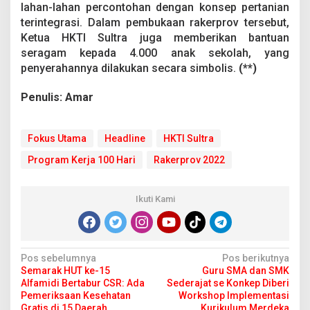
lahan-lahan percontohan dengan konsep pertanian
terintegrasi. Dalam pembukaan rakerprov tersebut,
Ketua HKTI Sultra juga memberikan bantuan
seragam kepada 4.000 anak sekolah, yang
penyerahannya dilakukan secara simbolis.
(**)
Penulis: Amar
Fokus Utama
Headline
HKTI Sultra
Program Kerja 100 Hari
Rakerprov 2022
Ikuti Kami
N
Pos sebelumnya
Pos berikutnya
Semarak HUT ke-15
Guru SMA dan SMK
a
Alfamidi Bertabur CSR: Ada
Sederajat se Konkep Diberi
v
Pemeriksaan Kesehatan
Workshop Implementasi
Gratis di 15 Daerah
Kurikulum Merdeka