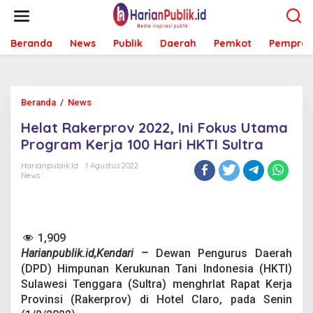
L
e
w
Beranda
News
Publik
Daerah
Pemkot
Pemprov
a
t
i
k
e
Beranda
/
News
H
k
e
o
Helat Rakerprov 2022, Ini Fokus Utama
l
n
a
Program Kerja 100 Hari HKTI Sultra
t
t
e
R
Harianpublik.id
1 Agustus 2022
n
News
a
k
e
r
p
1,909
r
Harianpublik.id,Kendari –
Dewan Pengurus Daerah
o
v
(DPD) Himpunan Kerukunan Tani Indonesia (HKTI)
2
Sulawesi Tenggara (Sultra) menghrlat Rapat Kerja
0
Provinsi (Rakerprov) di Hotel Claro, pada Senin
2