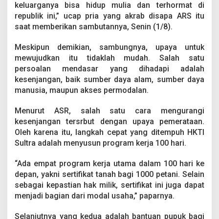
j
keluarganya bisa hidup mulia dan terhormat di
a
republik ini,” ucap pria yang akrab disapa ARS itu
1
saat memberikan sambutannya, Senin (1/8).
0
0
Meskipun demikian, sambungnya, upaya untuk
H
a
mewujudkan itu tidaklah mudah. Salah satu
r
persoalan mendasar yang dihadapi adalah
i
kesenjangan, baik sumber daya alam, sumber daya
H
manusia, maupun akses permodalan.
K
T
I
Menurut ASR, salah satu cara mengurangi
S
kesenjangan tersrbut dengan upaya pemerataan.
u
Oleh karena itu, langkah cepat yang ditempuh HKTI
l
Sultra adalah menyusun program kerja 100 hari.
t
r
a
“Ada empat program kerja utama dalam 100 hari ke
depan, yakni sertifikat tanah bagi 1000 petani. Selain
sebagai kepastian hak milik, sertifikat ini juga dapat
menjadi bagian dari modal usaha,” paparnya.
Selanjutnya yang kedua adalah bantuan pupuk bagi