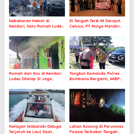
Kebakaran Hebat di
Di Tengah Terik 44 Derajat
Kendari, Satu Rumah Ludes
Celsius, PT Mulya Mandiri
Terbakar
Travel Pastikan Seluruh
Jamaah Tetap Sehat dan
Nyaman Beribadah
Rumah dan Kos di Kendari
Tongkat Komando Polres
Ludes Dilalap Si Jago
Bombana Berganti, AKBP
Merah
Irwandhy Idrus Nahkodai
Kepolisian Bombana
Nelayan Wakatobi Diduga
Lahan Kosong di Perumnas
Terjatuh ke Laut Saat
Poasia Terbakar Tengah