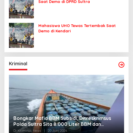
Saat Demo di DPRD Sultra
Mahasiswa UHO Tewas Tertembak Saat
Demo di Kendari
Kriminal
Bongkar Mafia BBM Subsidi, Ditreskrimsus
J
Polda Sultra Sita 8.000 Liter BBM dan
G
Ringkus 3 Tersangka
3
Di Kriminal, News
|
20 Juni 2026
Di