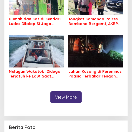
Rumah dan Kos di Kendari
Tongkat Komando Polres
Ludes Dilalap Si Jago
Bombana Berganti, AKBP
Merah
Irwandhy Idrus Nahkodai
Kepolisian Bombana
Nelayan Wakatobi Diduga
Lahan Kosong di Perumnas
Terjatuh ke Laut Saat
Poasia Terbakar Tengah
Memancing
Malam
View More
Berita Foto