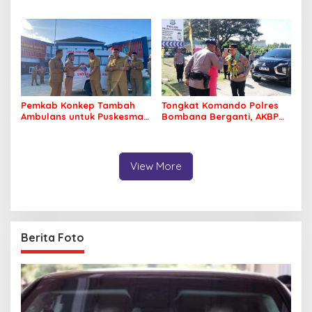
Pastikan Pelajar Berangkat
Minta Program Kerja Tepat
Sekolah dengan Aman
Sasaran
Pemkab Konkep Tambah
Tongkat Komando Polres
Ambulans untuk Puskesmas
Bombana Berganti, AKBP
Roko-Roko
Irwandhy Idrus Nahkodai
Kepolisian Bombana
View More
Berita Foto