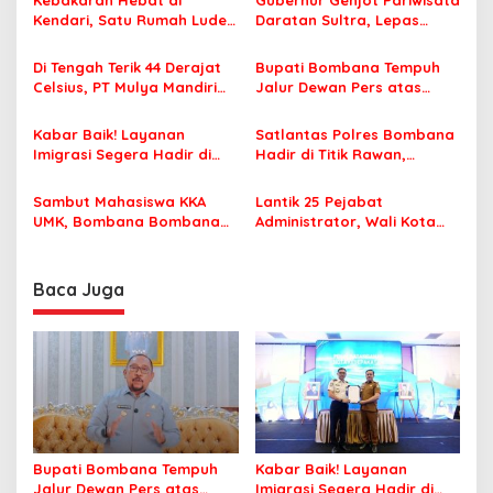
Kebakaran Hebat di
Gubernur Genjot Pariwisata
s
Kendari, Satu Rumah Ludes
Daratan Sultra, Lepas
Terbakar
Famtrip Overland Jelajahi
i
Tiga Kabupaten Unggulan
Di Tengah Terik 44 Derajat
Bupati Bombana Tempuh
p
Celsius, PT Mulya Mandiri
Jalur Dewan Pers atas
Travel Pastikan Seluruh
Pemberitaan Dugaan
o
Jamaah Tetap Sehat dan
Korupsi Jembatan Cirauci II
Kabar Baik! Layanan
Satlantas Polres Bombana
s
Nyaman Beribadah
Imigrasi Segera Hadir di
Hadir di Titik Rawan,
MPP Bombana, Warga Tak
Pastikan Pelajar Berangkat
Perlu Lagi ke Kendari
Sekolah dengan Aman
Sambut Mahasiswa KKA
Lantik 25 Pejabat
UMK, Bombana Bombana
Administrator, Wali Kota
Minta Program Kerja Tepat
Tegaskan ASN Harus
Sasaran
Berintegritas dan
Profesional Layani
Baca Juga
Masyarakat
Bupati Bombana Tempuh
Kabar Baik! Layanan
Jalur Dewan Pers atas
Imigrasi Segera Hadir di