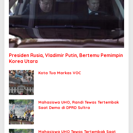
Presiden Rusia, Vladimir Putin, Bertemu Pemimpin
Korea Utara
Kota Tua Markas VOC
Mahasiswa UHO, Randi Tewas Tertembak
Saat Demo di DPRD Sultra
Mahasiswa UHO Tewas Tertembak Saat