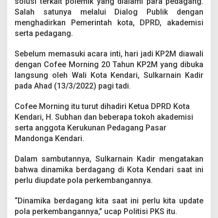
solusi terkait polemik yang dialami para pedagang.
a
Salah satunya melalui Dialog Publik dengan
n
g
menghadirkan Pemerintah kota, DPRD, akademisi
P
serta pedagang.
a
s
Sebelum memasuki acara inti, hari jadi KP2M diawali
a
dengan Cofee Morning 20 Tahun KP2M yang dibuka
r
M
langsung oleh Wali Kota Kendari, Sulkarnain Kadir
a
pada Ahad (13/3/2022) pagi tadi.
n
d
Cofee Morning itu turut dihadiri Ketua DPRD Kota
o
Kendari, H. Subhan dan beberapa tokoh akademisi
n
g
serta anggota Kerukunan Pedagang Pasar
a
Mandonga Kendari.
k
e
Dalam sambutannya, Sulkarnain Kadir mengatakan
-
bahwa dinamika berdagang di Kota Kendari saat ini
2
0
perlu diupdate pola perkembangannya.
,
I
“Dinamika berdagang kita saat ini perlu kita update
n
pola perkembangannya,” ucap Politisi PKS itu.
i