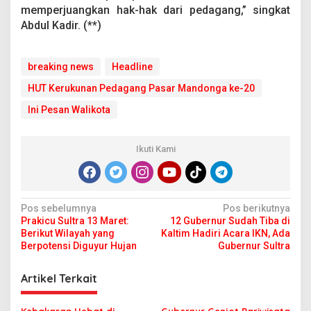
memperjuangkan hak-hak dari pedagang,” singkat
Abdul Kadir. (**)
breaking news
Headline
HUT Kerukunan Pedagang Pasar Mandonga ke-20
Ini Pesan Walikota
Ikuti Kami
N
Pos sebelumnya
Pos berikutnya
Prakicu Sultra 13 Maret:
12 Gubernur Sudah Tiba di
a
Berikut Wilayah yang
Kaltim Hadiri Acara IKN, Ada
v
Berpotensi Diguyur Hujan
Gubernur Sultra
i
Artikel Terkait
g
a