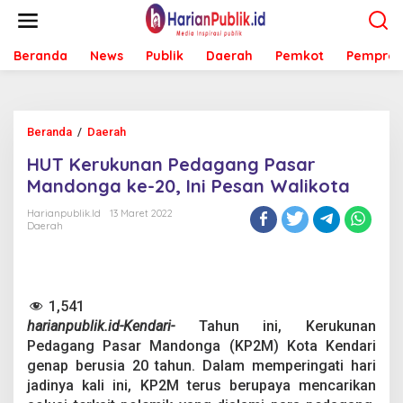
L
e
w
Beranda
News
Publik
Daerah
Pemkot
Pemprov
a
t
i
k
e
Beranda
/
Daerah
H
k
U
o
HUT Kerukunan Pedagang Pasar
T
n
K
Mandonga ke-20, Ini Pesan Walikota
t
e
e
r
Harianpublik.id
13 Maret 2022
n
Daerah
u
k
u
n
a
1,541
n
harianpublik.id-Kendari-
Tahun ini, Kerukunan
P
e
Pedagang Pasar Mandonga (KP2M) Kota Kendari
d
genap berusia 20 tahun. Dalam memperingati hari
a
jadinya kali ini, KP2M terus berupaya mencarikan
g