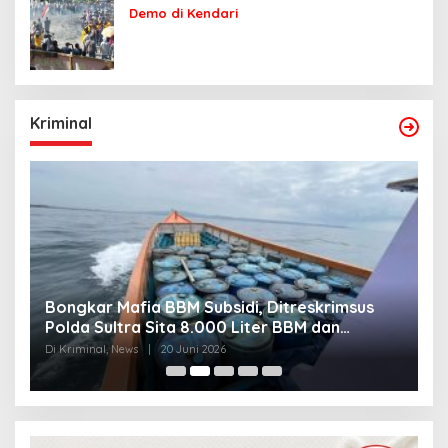
Demo di Kendari
Kriminal
Bongkar Mafia BBM Subsidi, Ditreskrimsus
J
Polda Sultra Sita 8.000 Liter BBM dan
G
Ringkus 3 Tersangka
3
Di Kriminal, News
|
20 Juni 2026
Di