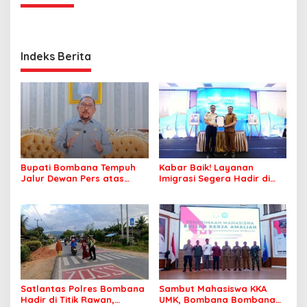
Indeks Berita
Bupati Bombana Tempuh
Kabar Baik! Layanan
Jalur Dewan Pers atas
Imigrasi Segera Hadir di
Pemberitaan Dugaan
MPP Bombana, Warga Tak
Korupsi Jembatan Cirauci II
Perlu Lagi ke Kendari
Satlantas Polres Bombana
Sambut Mahasiswa KKA
Hadir di Titik Rawan,
UMK, Bombana Bombana