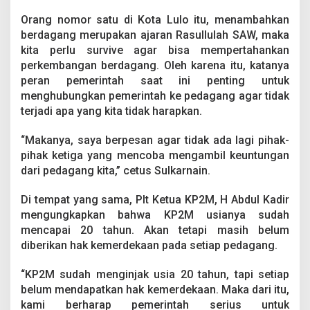
P
e
Orang nomor satu di Kota Lulo itu, menambahkan
s
berdagang merupakan ajaran Rasullulah SAW, maka
a
kita perlu survive agar bisa mempertahankan
n
perkembangan berdagang. Oleh karena itu, katanya
W
peran pemerintah saat ini penting untuk
a
l
menghubungkan pemerintah ke pedagang agar tidak
i
terjadi apa yang kita tidak harapkan.
k
o
“Makanya, saya berpesan agar tidak ada lagi pihak-
t
pihak ketiga yang mencoba mengambil keuntungan
a
dari pedagang kita,” cetus Sulkarnain.
Di tempat yang sama, Plt Ketua KP2M, H Abdul Kadir
mengungkapkan bahwa KP2M usianya sudah
mencapai 20 tahun. Akan tetapi masih belum
diberikan hak kemerdekaan pada setiap pedagang.
“KP2M sudah menginjak usia 20 tahun, tapi setiap
belum mendapatkan hak kemerdekaan. Maka dari itu,
kami berharap pemerintah serius untuk