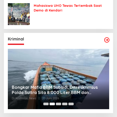
Mahasiswa UHO Tewas Tertembak Saat
Demo di Kendari
Kriminal
Bongkar Mafia BBM Subsidi, Ditreskrimsus
J
Polda Sultra Sita 8.000 Liter BBM dan
G
Ringkus 3 Tersangka
3
Di Kriminal, News
|
20 Juni 2026
Di