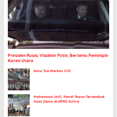
Presiden Rusia, Vladimir Putin, Bertemu Pemimpin
Korea Utara
Kota Tua Markas VOC
Mahasiswa UHO, Randi Tewas Tertembak
Saat Demo di DPRD Sultra