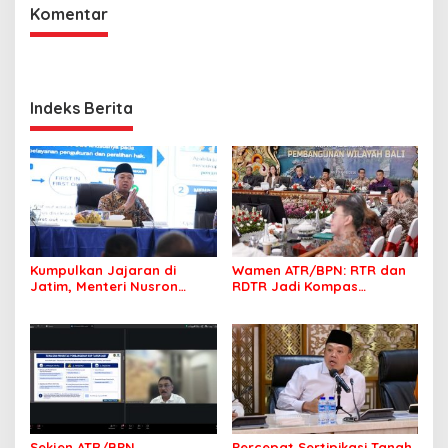
Komentar
Indeks Berita
Kumpulkan Jajaran di
Wamen ATR/BPN: RTR dan
Jatim, Menteri Nusron
RDTR Jadi Kompas
Tegaskan Rakyat Harus
Pembangunan Bali
Jadi Prioritas
Sekjen ATR/BPN
Percepat Sertipikasi Tanah