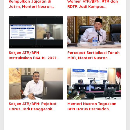
Kumpulkan Jajaran di
Wamen ATR/BPN: RTR dan
Jatim, Menteri Nusron
RDTR Jadi Kompas
Tegaskan Rakyat Harus
Pembangunan Bali
Jadi Prioritas
Sekjen ATR/BPN
Percepat Sertipikasi Tanah
Instruksikan RKA-KL 2027
MBR, Menteri Nusron
Berfokus pada
Pastikan Manfaat Program
Transformasi Layanan
Pemerintah Dirasakan Utuh
Pertanahan
Sekjen ATR/BPN: Pejabat
Menteri Nusron Tegaskan
Harus Jadi Penggerak
BPN Harus Permudah
Organisasi yang
Layanan, Kepentingan
Berdampak bagi
Masyarakat Jadi Prioritas
Masyarakat