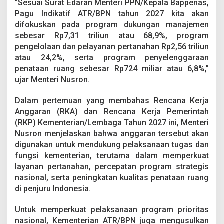
“Sesuai Surat Edaran Menteri PPN/Kepala Bappenas,
p
a
Pagu Indikatif ATR/BPN tahun 2027 kita akan
n
difokuskan pada program dukungan manajemen
K
sebesar Rp7,31 triliun atau 68,9%, program
o
pengelolaan dan pelayanan pertanahan Rp2,56 triliun
m
atau 24,2%, serta program penyelenggaraan
i
s
penataan ruang sebesar Rp724 miliar atau 6,8%,”
i
ujar Menteri Nusron.
I
I
Dalam pertemuan yang membahas Rencana Kerja
D
Anggaran (RKA) dan Rencana Kerja Pemerintah
P
R
(RKP) Kementerian/Lembaga Tahun 2027 ini, Menteri
R
Nusron menjelaskan bahwa anggaran tersebut akan
I
digunakan untuk mendukung pelaksanaan tugas dan
fungsi kementerian, terutama dalam memperkuat
layanan pertanahan, percepatan program strategis
nasional, serta peningkatan kualitas penataan ruang
di penjuru Indonesia.
Untuk memperkuat pelaksanaan program prioritas
nasional, Kementerian ATR/BPN juga mengusulkan