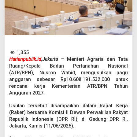
p
1
0
T
r
i
l
i
u
n
1,355
u
Harianpublik.id
,Jakarta –
Menteri Agraria dan Tata
n
Ruang/Kepala Badan Pertanahan Nasional
t
(ATR/BPN), Nusron Wahid, mengusulkan pagu
u
k
anggaran sebesar Rp10.608.191.532.000 untuk
2
rencana kerja Kementerian ATR/BPN Tahun
0
Anggaran 2027.
2
7
Usulan tersebut disampaikan dalam Rapat Kerja
d
i
(Raker) bersama Komisi II Dewan Perwakilan Rakyat
H
Republik Indonesia (DPR RI), di Gedung DPR RI,
a
Jakarta, Kamis (11/06/2026).
d
a