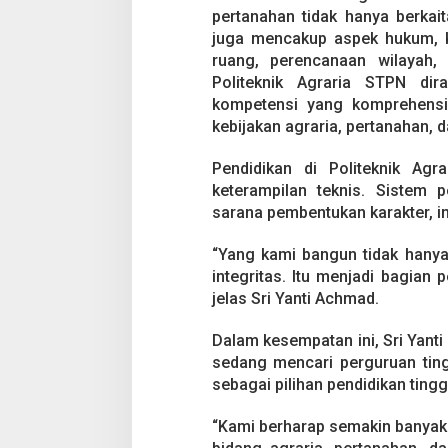
a
pertanahan tidak hanya berka
n
juga mencakup aspek hukum, k
g
ruang, perencanaan wilayah, 
Politeknik Agraria STPN dira
kompetensi yang komprehensi
kebijakan agraria, pertanahan, d
Pendidikan di Politeknik Ag
keterampilan teknis. Sistem 
sarana pembentukan karakter, i
“Yang kami bangun tidak hanya k
integritas. Itu menjadi bagian 
jelas Sri Yanti Achmad.
Dalam kesempatan ini, Sri Yant
sedang mencari perguruan tin
sebagai pilihan pendidikan tingg
“Kami berharap semakin banyak 