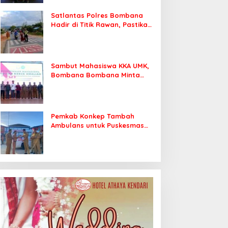
Satlantas Polres Bombana
Hadir di Titik Rawan, Pastikan
Pelajar Berangkat Sekolah
dengan Aman
Sambut Mahasiswa KKA UMK,
Bombana Bombana Minta
Program Kerja Tepat Sasaran
Pemkab Konkep Tambah
Ambulans untuk Puskesmas
Roko-Roko