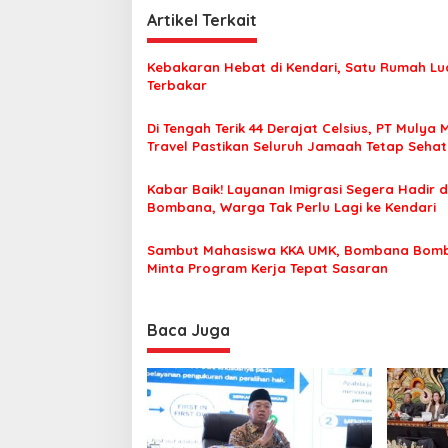
i
Artikel Terkait
g
Kebakaran Hebat di Kendari, Satu Rumah Lu
a
Terbakar
s
Di Tengah Terik 44 Derajat Celsius, PT Mulya 
i
Travel Pastikan Seluruh Jamaah Tetap Seha
p
Nyaman Beribadah
o
Kabar Baik! Layanan Imigrasi Segera Hadir d
Bombana, Warga Tak Perlu Lagi ke Kendari
s
Sambut Mahasiswa KKA UMK, Bombana Bom
Minta Program Kerja Tepat Sasaran
Baca Juga