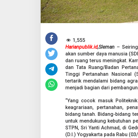
s
a
n
,
J
a
r
i
1,555
n
Harianpublik.id
,​Sleman
– Seiring
g
akan sumber daya manusia (SDM
G
dan ruang terus meningkat. Ka
e
n
dan Tata Ruang/Badan Pertana
e
Tinggi Pertanahan Nasional
r
tertarik mendalami bidang agrar
a
menjadi bagian dari pembangun
s
i
M
“Yang cocok masuk Politeknik
u
keagrariaan, pertanahan, pen
d
bidang tanah. Bidang-bidang t
a
untuk mendukung kebutuhan pem
C
STPN, Sri Yanti Achmad, di Ged
a
l
(D.I.) Yogyakarta pada Rabu (03