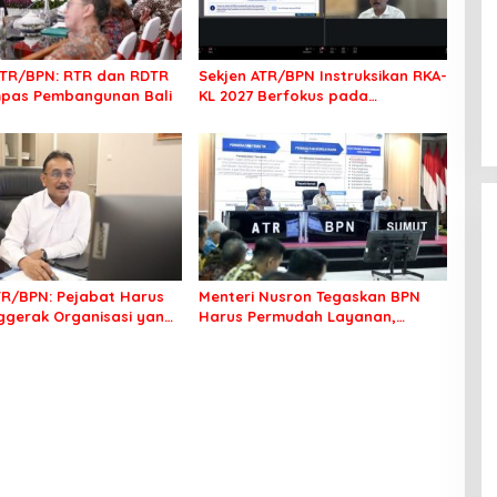
TR/BPN: RTR dan RDTR
Sekjen ATR/BPN Instruksikan RKA-
mpas Pembangunan Bali
KL 2027 Berfokus pada
Transformasi Layanan
Pertanahan
TR/BPN: Pejabat Harus
Menteri Nusron Tegaskan BPN
ggerak Organisasi yang
Harus Permudah Layanan,
ak bagi Masyarakat
Kepentingan Masyarakat Jadi
Prioritas