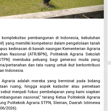
Pesta Pernikahan Berakhir
 kompleksitas pembangunan di Indonesia, kebutuhan
Mencekam, Mahasiswa Ditikam
) yang memiliki kompetensi dalam pengelolaan tanah
Badik Usai Cekcok saat Pesta
Di Kriminal
|
29 Juni 2026
mpus kedinasan di bawah naungan Kementerian Agraria
Miras
han Nasional (ATR/BPN), Politeknik Agraria Sekolah
 (STPN) membuka peluang bagi generasi muda yang
ia/pertanahan dan tata ruang untuk ikut berkontribusi
an Indonesia.
 Agraria adalah mereka yang berminat pada bidang
ataan ruang, hingga aspek kadaster atau pemetaan
ersebut menjadi fokus pembelajaran yang kami siapkan
bangunan nasional,” terang Ketua Politeknik Agraria
ung Politeknik Agraria STPN, Sleman, Daerah Istimewa
/06/2026).