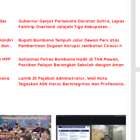
des
Gubernur Genjot Pariwisata Daratan Sultra, Lepas
Famtrip Overland Jelajahi Tiga Kabupaten
Unggulan
Mandiri
Bupati Bombana Tempuh Jalur Dewan Pers atas
t dan
Pemberitaan Dugaan Korupsi Jembatan Cirauci II
i MPP
Satlantas Polres Bombana Hadir di Titik Rawan,
Pastikan Pelajar Berangkat Sekolah dengan Aman
bana
Lantik 25 Pejabat Administrator, Wali Kota
Tegaskan ASN Harus Berintegritas dan Profesional
Layani Masyarakat