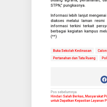
bidang agraria, pertanahan, da
STPN,” pungkasnya.
Informasi lebih lanjut mengenai
diakses melalui laman resmi
informasi terkini terkait pers
berbagai kegiatan kampus mela
(**)
Buka Sekolah Kedinasan
Calon
Pertanahan dan Tata Ruang
Pol
N
Pos sebelumnya
Hindari Salah Berkas, Masyarakat P
a
untuk Dapatkan Kepastian Layanan 
v