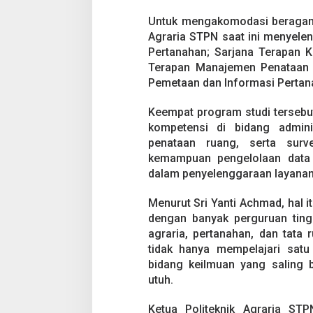
o
n
Untuk mengakomodasi beragam k
A
Agraria STPN saat ini menyele
h
Pertanahan; Sarjana Terapan 
l
i
Terapan Manajemen Penataan R
P
Pemetaan dan Informasi Pertan
e
r
Keempat program studi tersebu
t
kompetensi di bidang admini
a
n
penataan ruang, serta surv
a
kemampuan pengelolaan data 
h
dalam penyelenggaraan layanan
a
n
Menurut Sri Yanti Achmad, hal 
d
a
dengan banyak perguruan ting
n
agraria, pertanahan, dan tata
T
tidak hanya mempelajari satu 
a
bidang keilmuan yang saling 
t
a
utuh.
R
u
Ketua Politeknik Agraria ST