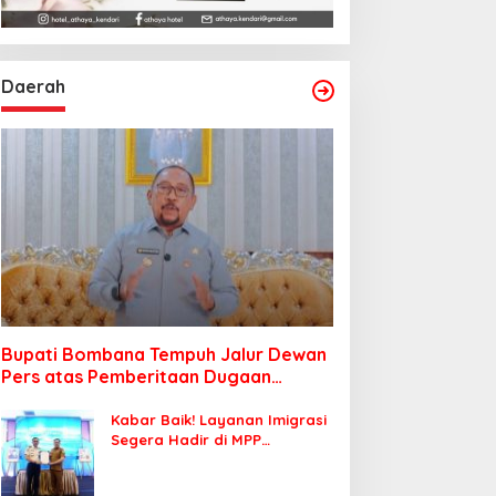
Daerah
Bupati Bombana Tempuh Jalur Dewan
Pers atas Pemberitaan Dugaan
Korupsi Jembatan Cirauci II
Kabar Baik! Layanan Imigrasi
Segera Hadir di MPP
Bombana, Warga Tak Perlu
Lagi ke Kendari