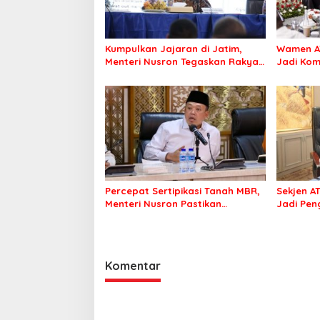
Kumpulkan Jajaran di Jatim,
Wamen A
Menteri Nusron Tegaskan Rakyat
Jadi Ko
Harus Jadi Prioritas
Percepat Sertipikasi Tanah MBR,
Sekjen A
Menteri Nusron Pastikan
Jadi Pen
Manfaat Program Pemerintah
Berdamp
Dirasakan Utuh
Komentar