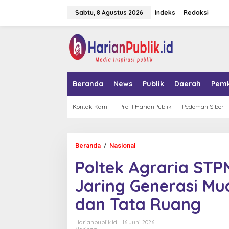
L
Sabtu, 8 Agustus 2026
Indeks
Redaksi
e
w
a
tutup
t
i
k
e
k
Beranda
News
Publik
Daerah
Pem
o
n
t
Kontak Kami
Profil HarianPublik
Pedoman Siber
e
n
Beranda
/
Nasional
P
o
Poltek Agraria STP
l
t
Jaring Generasi Mu
e
k
dan Tata Ruang
A
g
r
Harianpublik.id
16 Juni 2026
a