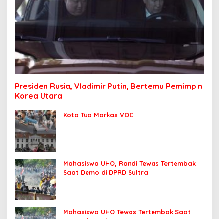
Presiden Rusia, Vladimir Putin, Bertemu Pemimpin
Korea Utara
Kota Tua Markas VOC
Mahasiswa UHO, Randi Tewas Tertembak
Saat Demo di DPRD Sultra
Mahasiswa UHO Tewas Tertembak Saat