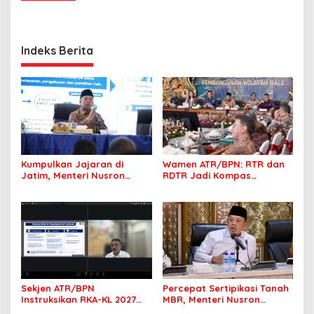
Indeks Berita
Kumpulkan Jajaran di
Wamen ATR/BPN: RTR dan
Jatim, Menteri Nusron
RDTR Jadi Kompas
Tegaskan Rakyat Harus
Pembangunan Bali
Jadi Prioritas
Sekjen ATR/BPN
Percepat Sertipikasi Tanah
Instruksikan RKA-KL 2027
MBR, Menteri Nusron
Berfokus pada
Pastikan Manfaat Program