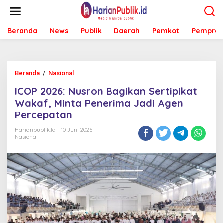
L
e
w
Beranda
News
Publik
Daerah
Pemkot
Pemprov
a
t
i
k
e
Beranda
/
Nasional
I
k
C
o
ICOP 2026: Nusron Bagikan Sertipikat
O
n
P
Wakaf, Minta Penerima Jadi Agen
t
2
e
Percepatan
0
n
2
Harianpublik.id
10 Juni 2026
6
Nasional
:
N
u
s
r
o
n
B
a