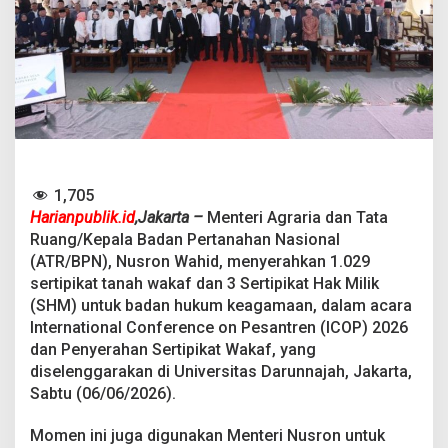
g
i
k
a
n
S
e
r
t
i
p
1,705
i
Harianpublik.id
,Jakarta –
Menteri Agraria dan Tata
k
Ruang/Kepala Badan Pertanahan Nasional
a
t
(ATR/BPN), Nusron Wahid, menyerahkan 1.029
W
sertipikat tanah wakaf dan 3 Sertipikat Hak Milik
a
(SHM) untuk badan hukum keagamaan, dalam acara
k
International Conference on Pesantren (ICOP) 2026
a
f
dan Penyerahan Sertipikat Wakaf, yang
,
diselenggarakan di Universitas Darunnajah, Jakarta,
M
Sabtu (06/06/2026).
i
n
Momen ini juga digunakan Menteri Nusron untuk
t