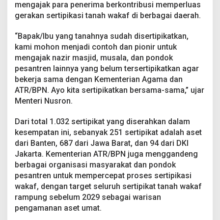
a
mengajak para penerima berkontribusi memperluas
P
gerakan sertipikasi tanah wakaf di berbagai daerah.
e
n
“Bapak/Ibu yang tanahnya sudah disertipikatkan,
e
kami mohon menjadi contoh dan pionir untuk
r
i
mengajak nazir masjid, musala, dan pondok
m
pesantren lainnya yang belum tersertipikatkan agar
a
bekerja sama dengan Kementerian Agama dan
J
ATR/BPN. Ayo kita sertipikatkan bersama-sama,” ujar
a
Menteri Nusron.
d
i
A
Dari total 1.032 sertipikat yang diserahkan dalam
g
kesempatan ini, sebanyak 251 sertipikat adalah aset
e
dari Banten, 687 dari Jawa Barat, dan 94 dari DKI
n
Jakarta. Kementerian ATR/BPN juga menggandeng
P
e
berbagai organisasi masyarakat dan pondok
r
pesantren untuk mempercepat proses sertipikasi
c
wakaf, dengan target seluruh sertipikat tanah wakaf
e
rampung sebelum 2029 sebagai warisan
p
a
pengamanan aset umat.
t