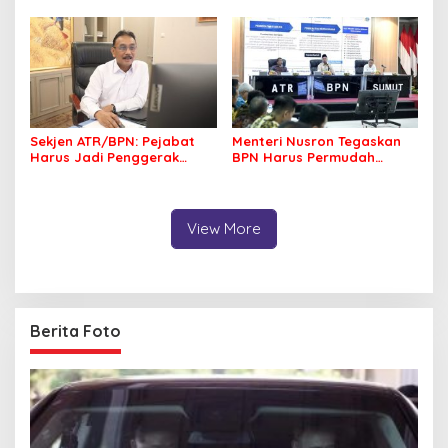
Transformasi Layanan
Pemerintah Dirasakan Utuh
Pertanahan
Sekjen ATR/BPN: Pejabat
Menteri Nusron Tegaskan
Harus Jadi Penggerak
BPN Harus Permudah
Organisasi yang
Layanan, Kepentingan
Berdampak bagi
Masyarakat Jadi Prioritas
Masyarakat
View More
Berita Foto