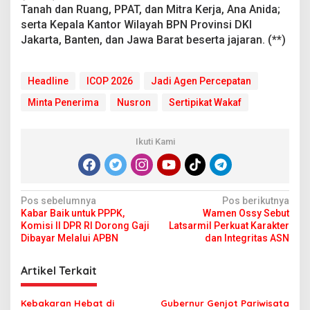
Tanah dan Ruang, PPAT, dan Mitra Kerja, Ana Anida;
serta Kepala Kantor Wilayah BPN Provinsi DKI
Jakarta, Banten, dan Jawa Barat beserta jajaran. (**)
Headline
ICOP 2026
Jadi Agen Percepatan
Minta Penerima
Nusron
Sertipikat Wakaf
Ikuti Kami
N
Pos sebelumnya
Pos berikutnya
Kabar Baik untuk PPPK,
Wamen Ossy Sebut
a
Komisi II DPR RI Dorong Gaji
Latsarmil Perkuat Karakter
v
Dibayar Melalui APBN
dan Integritas ASN
i
Artikel Terkait
g
a
Kebakaran Hebat di
Gubernur Genjot Pariwisata