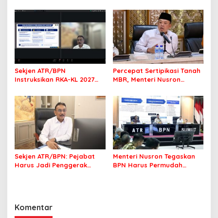
Tegaskan Rakyat Harus
Pembangunan Bali
Jadi Prioritas
Sekjen ATR/BPN
Percepat Sertipikasi Tanah
Instruksikan RKA-KL 2027
MBR, Menteri Nusron
Berfokus pada
Pastikan Manfaat Program
Transformasi Layanan
Pemerintah Dirasakan Utuh
Pertanahan
Sekjen ATR/BPN: Pejabat
Menteri Nusron Tegaskan
Harus Jadi Penggerak
BPN Harus Permudah
Organisasi yang
Layanan, Kepentingan
Berdampak bagi
Masyarakat Jadi Prioritas
Masyarakat
Komentar