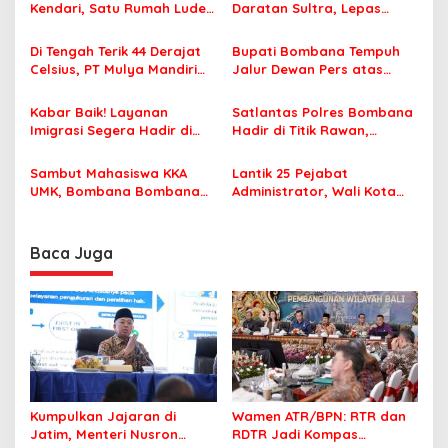
s
Kendari, Satu Rumah Ludes
Daratan Sultra, Lepas
Terbakar
Famtrip Overland Jelajahi
i
Tiga Kabupaten Unggulan
Di Tengah Terik 44 Derajat
Bupati Bombana Tempuh
p
Celsius, PT Mulya Mandiri
Jalur Dewan Pers atas
Travel Pastikan Seluruh
Pemberitaan Dugaan
o
Jamaah Tetap Sehat dan
Korupsi Jembatan Cirauci II
Kabar Baik! Layanan
Satlantas Polres Bombana
s
Nyaman Beribadah
Imigrasi Segera Hadir di
Hadir di Titik Rawan,
MPP Bombana, Warga Tak
Pastikan Pelajar Berangkat
Perlu Lagi ke Kendari
Sekolah dengan Aman
Sambut Mahasiswa KKA
Lantik 25 Pejabat
UMK, Bombana Bombana
Administrator, Wali Kota
Minta Program Kerja Tepat
Tegaskan ASN Harus
Sasaran
Berintegritas dan
Profesional Layani
Baca Juga
Masyarakat
Kumpulkan Jajaran di
Wamen ATR/BPN: RTR dan
Jatim, Menteri Nusron
RDTR Jadi Kompas