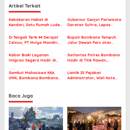
i
Artikel Terkait
g
a
Kebakaran Hebat di
Gubernur Genjot Pariwisata
s
Kendari, Satu Rumah Ludes
Daratan Sultra, Lepas
Terbakar
Famtrip Overland Jelajahi
i
Tiga Kabupaten Unggulan
Di Tengah Terik 44 Derajat
Bupati Bombana Tempuh
p
Celsius, PT Mulya Mandiri
Jalur Dewan Pers atas
Travel Pastikan Seluruh
Pemberitaan Dugaan
o
Jamaah Tetap Sehat dan
Korupsi Jembatan Cirauci II
Kabar Baik! Layanan
Satlantas Polres Bombana
s
Nyaman Beribadah
Imigrasi Segera Hadir di
Hadir di Titik Rawan,
MPP Bombana, Warga Tak
Pastikan Pelajar Berangkat
Perlu Lagi ke Kendari
Sekolah dengan Aman
Sambut Mahasiswa KKA
Lantik 25 Pejabat
UMK, Bombana Bombana
Administrator, Wali Kota
Minta Program Kerja Tepat
Tegaskan ASN Harus
Sasaran
Berintegritas dan
Profesional Layani
Baca Juga
Masyarakat