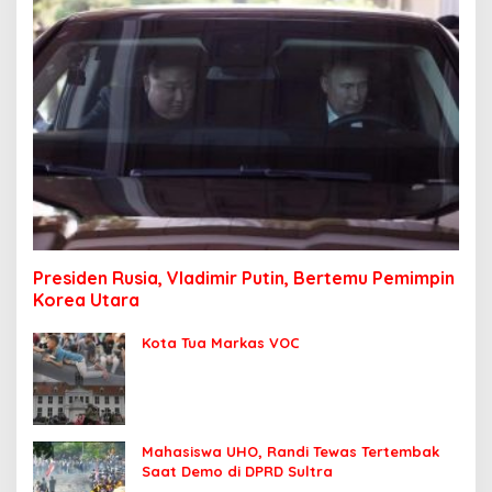
Presiden Rusia, Vladimir Putin, Bertemu Pemimpin
Korea Utara
Kota Tua Markas VOC
Mahasiswa UHO, Randi Tewas Tertembak
Saat Demo di DPRD Sultra