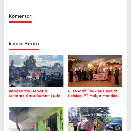
Komentar
Indeks Berita
Kebakaran Hebat di
Di Tengah Terik 44 Derajat
Kendari, Satu Rumah Ludes
Celsius, PT Mulya Mandiri
Terbakar
Travel Pastikan Seluruh
Jamaah Tetap Sehat dan
Nyaman Beribadah