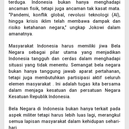
terduga. Indonesia bukan hanya menghadapi
o
l
ancaman fisik, tetapi juga ancaman tak kasat mata.
d
“Pandemi, konflik global, revolusi teknologi (AI),
a
hingga krisis iklim telah membawa dampak dan
S
risiko ketahanan negara,” ungkap Jokowi dalam
u
l
amanatnya.
t
r
Masyarakat Indonesia harus memiliki jiwa Bela
a
Negara sebagai pilar utama yang menjadikan
Indonesia tangguh dan cerdas dalam menghadapi
situasi yang tidak menentu. Semangat bela negara
bukan hanya tanggung jawab aparat pertahanan,
tetapi juga membutuhkan partisipasi aktif seluruh
elemen masyarakat . Ini adalah tugas kita bersama
dalam menjaga kesatuan dan persatuan Negara
Kesatuan Republik Indonesia.
Bela Negara di Indonesia bukan hanya terkait pada
aspek militer tetapi harus lebih luas lagi, merangkul
semua lapisan masyarakat dalam kehidupan sehari-
hari.