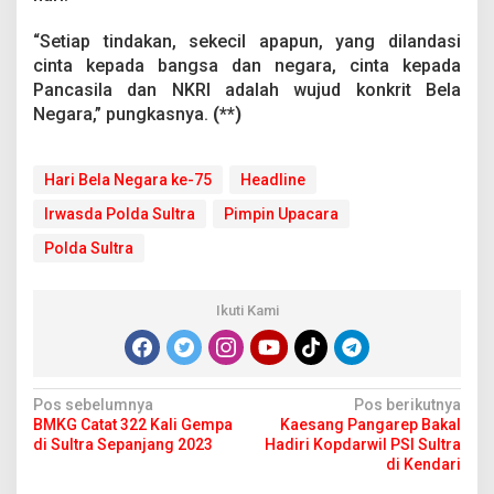
“Setiap tindakan, sekecil apapun, yang dilandasi
cinta kepada bangsa dan negara, cinta kepada
Pancasila dan NKRI adalah wujud konkrit Bela
Negara,” pungkasnya.
(**)
Hari Bela Negara ke-75
Headline
Irwasda Polda Sultra
Pimpin Upacara
Polda Sultra
Ikuti Kami
N
Pos sebelumnya
Pos berikutnya
BMKG Catat 322 Kali Gempa
Kaesang Pangarep Bakal
a
di Sultra Sepanjang 2023
Hadiri Kopdarwil PSI Sultra
v
di Kendari