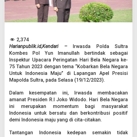
a
r
a
H
a
r
i
2,374
B
e
Harianpublik.id,Kendari –
Irwasda Polda Sultra
l
Kombes Pol Yun Imanullah bertindak sebagai
a
Inspektur Upacara Peringatan Hari Bela Negara ke-
N
75 Tahun 2023 dengan tema “Kobarkan Bela Negara
e
Untuk Indonesia Maju” di Lapangan Apel Presisi
g
a
Mapolda Sultra, pada Selasa (19/12/2023).
r
a
Dalam kesempatan ini, Irwasda membacakan
k
amanat Presiden R.I Joko Widodo. Hari Bela Negara
e
ini merupakan momentum bagi masyarakat
-
7
Indonesia untuk bersatu dan berkontribusi positif
5
demi Indonesia maju yang di cita-citakan.
d
i
Tantangan Indonesia kedepan semakin tidak
P