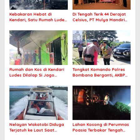
Kebakaran Hebat di
Di Tengah Terik 44 Derajat
Kendari, Satu Rumah Ludes
Celsius, PT Mulya Mandiri
Terbakar
Travel Pastikan Seluruh
Jamaah Tetap Sehat dan
Nyaman Beribadah
Rumah dan Kos di Kendari
Tongkat Komando Polres
Ludes Dilalap Si Jago
Bombana Berganti, AKBP
Merah
Irwandhy Idrus Nahkodai
Kepolisian Bombana
Nelayan Wakatobi Diduga
Lahan Kosong di Perumnas
Terjatuh ke Laut Saat
Poasia Terbakar Tengah
Memancing
Malam