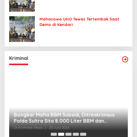
Mahasiswa UHO Tewas Tertembak Saat
Demo di Kendari
Kriminal
Bongkar Mafia BBM Subsidi, Ditreskrimsus
J
Polda Sultra Sita 8.000 Liter BBM dan
G
Ringkus 3 Tersangka
3
Di Kriminal, News
|
20 Juni 2026
Di