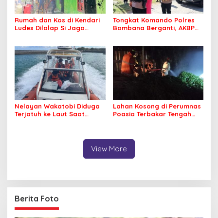
Rumah dan Kos di Kendari
Tongkat Komando Polres
Ludes Dilalap Si Jago
Bombana Berganti, AKBP
Merah
Irwandhy Idrus Nahkodai
Kepolisian Bombana
Nelayan Wakatobi Diduga
Lahan Kosong di Perumnas
Terjatuh ke Laut Saat
Poasia Terbakar Tengah
Memancing
Malam
View More
Berita Foto