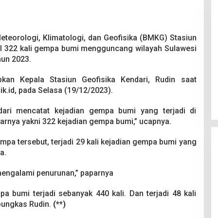
teorologi, Klimatologi, dan Geofisika (BMKG) Stasiun
tal 322 kali gempa bumi mengguncang wilayah Sulawesi
hun 2023.
Pesta Pernikahan Berakhir
pkan Kepala Stasiun Geofisika Kendari, Rudin saat
Mencekam, Mahasiswa Ditikam
ik.id, pada Selasa (19/12/2023).
Badik Usai Cekcok saat Pesta
Di Kriminal
|
29 Juni 2026
Miras
ari mencatat kejadian gempa bumi yang terjadi di
itarnya yakni 322 kejadian gempa bumi,” ucapnya.
gempa tersebut, terjadi 29 kali kejadian gempa bumi yang
a.
mengalami penurunan,” paparnya
a bumi terjadi sebanyak 440 kali. Dan terjadi 48 kali
pungkas Rudin.
(**)