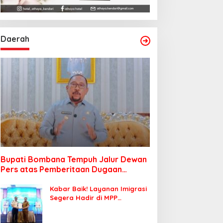
Daerah
Bupati Bombana Tempuh Jalur Dewan
Pers atas Pemberitaan Dugaan
Korupsi Jembatan Cirauci II
Kabar Baik! Layanan Imigrasi
Segera Hadir di MPP
Bombana, Warga Tak Perlu
Lagi ke Kendari