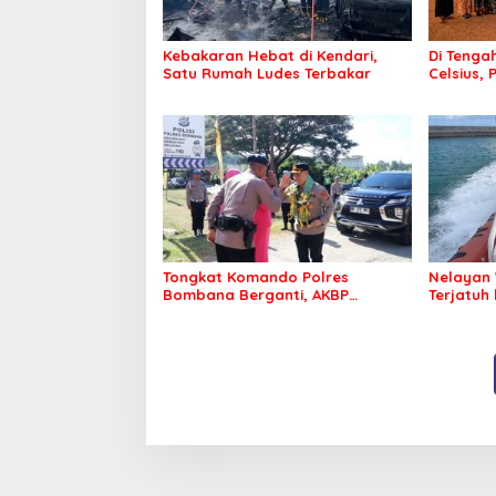
Kebakaran Hebat di Kendari,
Di Tengah
Satu Rumah Ludes Terbakar
Celsius, 
Pastikan
Sehat d
Tongkat Komando Polres
Nelayan 
Bombana Berganti, AKBP
Terjatuh
Irwandhy Idrus Nahkodai
Kepolisian Bombana