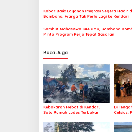
Nyaman Beribadah
o
Kabar Baik! Layanan Imigrasi Segera Hadir d
s
Bombana, Warga Tak Perlu Lagi ke Kendari
Sambut Mahasiswa KKA UMK, Bombana Bom
Minta Program Kerja Tepat Sasaran
Baca Juga
Kebakaran Hebat di Kendari,
Di Tengah
Satu Rumah Ludes Terbakar
Celsius, 
Pastikan
Sehat d