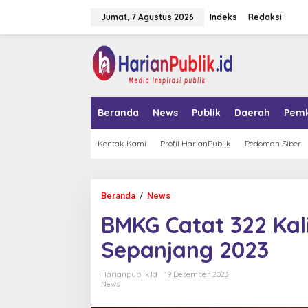
L
Jumat, 7 Agustus 2026
Indeks
Redaksi
e
w
a
tutup
t
i
k
e
k
Beranda
News
Publik
Daerah
Pem
o
n
t
Kontak Kami
Profil HarianPublik
Pedoman Siber
e
n
Beranda
/
News
B
M
BMKG Catat 322 Kal
K
G
Sepanjang 2023
C
a
t
Harianpublik.id
19 Desember 2023
a
News
t
3