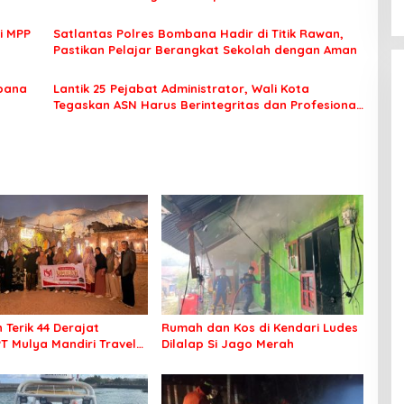
i MPP
Satlantas Polres Bombana Hadir di Titik Rawan,
Pastikan Pelajar Berangkat Sekolah dengan Aman
bana
Lantik 25 Pejabat Administrator, Wali Kota
Tegaskan ASN Harus Berintegritas dan Profesional
Layani Masyarakat
 Terik 44 Derajat
Rumah dan Kos di Kendari Ludes
PT Mulya Mandiri Travel
Dilalap Si Jago Merah
 Seluruh Jamaah Tetap
an Nyaman Beribadah