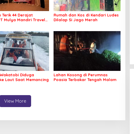
 Terik 44 Derajat
Rumah dan Kos di Kendari Ludes
PT Mulya Mandiri Travel
Dilalap Si Jago Merah
 Seluruh Jamaah Tetap
an Nyaman Beribadah
Wakatobi Diduga
Lahan Kosong di Perumnas
 ke Laut Saat Memancing
Poasia Terbakar Tengah Malam
View More