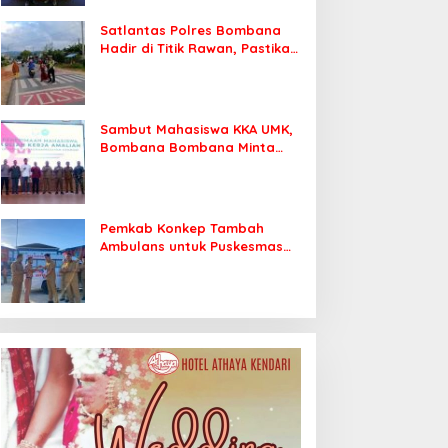
Satlantas Polres Bombana
Hadir di Titik Rawan, Pastikan
Pelajar Berangkat Sekolah
dengan Aman
Sambut Mahasiswa KKA UMK,
Bombana Bombana Minta
Program Kerja Tepat Sasaran
Pemkab Konkep Tambah
Ambulans untuk Puskesmas
Roko-Roko