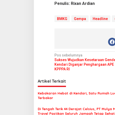
Penulis: Rixan Ardian
BMKG
Gempa
Headline
N
Pos sebelumnya
Sukses Wujudkan Kesetaraan Gende
a
Kendari Diganjar Penghargaan APE 
v
KPPPA RI
i
Artikel Terkait
g
a
Kebakaran Hebat di Kendari, Satu Rumah Lu
s
Terbakar
i
Di Tengah Terik 44 Derajat Celsius, PT Mulya 
p
Travel Pastikan Seluruh Jamaah Tetap Seha