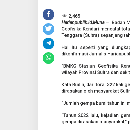
j
a
n
2,465
g
2
Harianpublik.id,Muna –
Badan Me
0
Geofisika Kendari mencatat to
2
Tenggara (Sultra) sepanjang ta
3
Hal itu seperti yang diungka
dikonfirmasi Jurnalis Harianpubl
“BMKG Stasiun Geofisika Kend
wilayah Provinsi Sultra dan sek
Kata Rudin, dari toral 322 kali 
dirasakan oleh masyarakat Sultr
“Jumlah gempa bumi tahun ini 
“Tahun 2022 lalu, kejadian gemp
gempa dirasakan masyarakat,” 