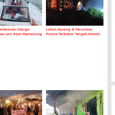
Wakatobi Diduga
Lahan Kosong di Perumnas
 ke Laut Saat Memancing
Poasia Terbakar Tengah Malam