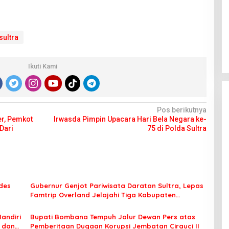
sultra
Ikuti Kami
Pos berikutnya
r, Pemkot
Irwasda Pimpin Upacara Hari Bela Negara ke-
Dari
75 di Polda Sultra
des
Gubernur Genjot Pariwisata Daratan Sultra, Lepas
Famtrip Overland Jelajahi Tiga Kabupaten
Unggulan
Mandiri
Bupati Bombana Tempuh Jalur Dewan Pers atas
t dan
Pemberitaan Dugaan Korupsi Jembatan Cirauci II