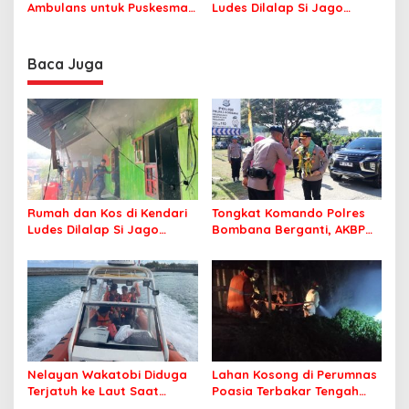
Profesional Layani
Ambulans untuk Puskesmas
Ludes Dilalap Si Jago
Masyarakat
Roko-Roko
Merah
Baca Juga
Rumah dan Kos di Kendari
Tongkat Komando Polres
Ludes Dilalap Si Jago
Bombana Berganti, AKBP
Merah
Irwandhy Idrus Nahkodai
Kepolisian Bombana
Nelayan Wakatobi Diduga
Lahan Kosong di Perumnas
Terjatuh ke Laut Saat
Poasia Terbakar Tengah
Memancing
Malam