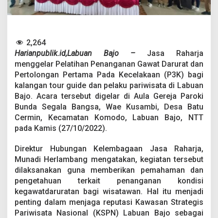
l
a
t
i
h
2,264
a
Harianpublik.id,Labuan Bajo –
Jasa Raharja
n
menggelar Pelatihan Penanganan Gawat Darurat dan
G
a
Pertolongan Pertama Pada Kecelakaan (P3K) bagi
w
kalangan tour guide dan pelaku pariwisata di Labuan
a
Bajo. Acara tersebut digelar di Aula Gereja Paroki
t
Bunda Segala Bangsa, Wae Kusambi, Desa Batu
D
a
Cermin, Kecamatan Komodo, Labuan Bajo, NTT
r
pada Kamis (27/10/2022).
u
r
Direktur Hubungan Kelembagaan Jasa Raharja,
a
Munadi Herlambang mengatakan, kegiatan tersebut
t
d
dilaksanakan guna memberikan pemahaman dan
a
pengetahuan terkait penanganan kondisi
n
kegawatdaruratan bagi wisatawan. Hal itu menjadi
P
penting dalam menjaga reputasi Kawasan Strategis
3
Pariwisata Nasional (KSPN) Labuan Bajo sebagai
K