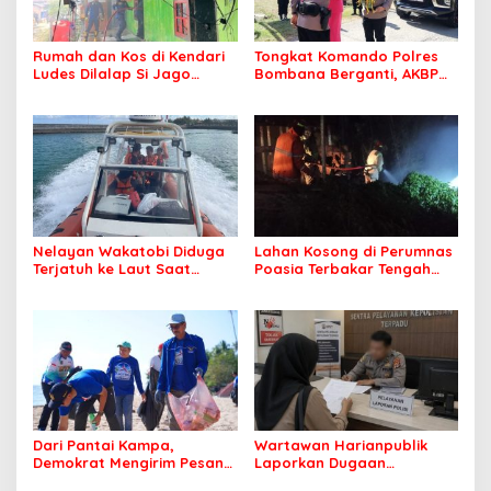
Rumah dan Kos di Kendari
Tongkat Komando Polres
Ludes Dilalap Si Jago
Bombana Berganti, AKBP
Merah
Irwandhy Idrus Nahkodai
Kepolisian Bombana
Nelayan Wakatobi Diduga
Lahan Kosong di Perumnas
Terjatuh ke Laut Saat
Poasia Terbakar Tengah
Memancing
Malam
Dari Pantai Kampa,
Wartawan Harianpublik
Demokrat Mengirim Pesan
Laporkan Dugaan
Tentang Kepedulian
Cyberbullying ke Polres