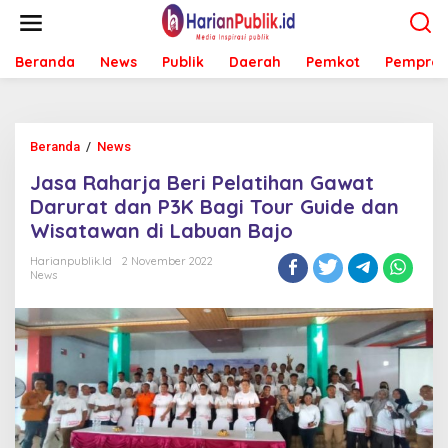
L
e
w
Beranda
News
Publik
Daerah
Pemkot
Pemprov
a
t
i
k
e
Beranda
/
News
J
k
a
o
Jasa Raharja Beri Pelatihan Gawat
s
n
a
Darurat dan P3K Bagi Tour Guide dan
t
R
e
Wisatawan di Labuan Bajo
a
n
h
Harianpublik.id
2 November 2022
a
News
r
j
a
B
e
r
i
P
e