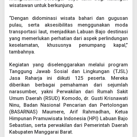
d
wisatawan untuk berkunjung.
i
L
“Dengan didominasi wisata bahari dan gugusan
a
pulau, serta aksesibilitas menggunakan moda
b
u
transportasi laut, menjadikan Labuan Bajo destinasi
a
yang memerlukan perhatian dari aspek perlindungan
n
keselamatan, khususnya penumpang kapal,”
B
tambahnya.
a
j
o
Kegiatan yang diselenggarakan melalui program
Tanggung Jawab Sosial dan Lingkungan (TJSL)
Jasa Raharja ini diikuti 125 peserta. Mereka
diberikan berbagai pemahaman dari sejumlah
narasumber, yakni Perwakilan dari Rumah Sakit
Umum Daerah (RSUD) Komodo, dr. Gusti Krisnawati
Ninu, Badan Nasional Pencarian dan Pertolongan
(BASARNAS) Maumere, Arif Rahmadhan, Ketua
Himpunan Pramuwisata Indonesia (HPI) Labuan Bajo
Sebastian, serta perwakilan dari Pemerintah Daerah
Kabupaten Manggarai Barat.