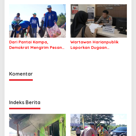
Dari Pantai Kampa,
Wartawan Harianpublik
Demokrat Mengirim Pesan
Laporkan Dugaan
Tentang Kepedulian
Cyberbullying ke Polres
Lingkungan
Bombana, Soroti Proses
Penanganan Aduan
Komentar
Indeks Berita