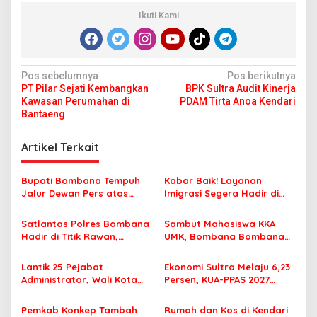
Ikuti Kami
N
Pos sebelumnya
Pos berikutnya
PT Pilar Sejati Kembangkan
BPK Sultra Audit Kinerja
a
Kawasan Perumahan di
PDAM Tirta Anoa Kendari
v
Bantaeng
i
Artikel Terkait
g
a
Bupati Bombana Tempuh
Kabar Baik! Layanan
s
Jalur Dewan Pers atas
Imigrasi Segera Hadir di
Pemberitaan Dugaan
MPP Bombana, Warga Tak
i
Korupsi Jembatan Cirauci II
Perlu Lagi ke Kendari
Satlantas Polres Bombana
Sambut Mahasiswa KKA
p
Hadir di Titik Rawan,
UMK, Bombana Bombana
Pastikan Pelajar Berangkat
Minta Program Kerja Tepat
o
Sekolah dengan Aman
Sasaran
Lantik 25 Pejabat
Ekonomi Sultra Melaju 6,23
s
Administrator, Wali Kota
Persen, KUA-PPAS 2027
Tegaskan ASN Harus
Resmi Masuk DPRD
Berintegritas dan
Pemkab Konkep Tambah
Rumah dan Kos di Kendari