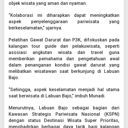
B
objek wisata yang aman dan nyaman.
a
g
“Kolaborasi ini diharapkan dapat meningkatkan
i
aspek penyelenggaraan pariwisata yang
T
berkeselamatan,” ujarnya.
o
u
r
Pelatihan Gawat Darurat dan P3K, difokuskan pada
G
kalangan tour guide dan pelakuwisata, seperti
u
asosiasi angkutan wisata dan travel guna
i
memberikan pemahama dan pengetahuan awal
d
e
dalam penanganan kondisi gawat darurat yang
d
melibatkan wisatawan saat berkunjung di Labuan
a
Bajo.
n
W
“Sehingga, aspek keselamatan menjadi hal utama
i
s
saat berwisata di Labuan Bajo,” imbuh Munadi.
a
t
Menurutnya, Labuan Bajo sebagai bagian dari
a
Kawasan Strategis Pariwisata Nasional (KSPN)
w
dengan status Destinasi Wisata Super Prioritas,
a
n
menghadirkan berbagai daya tarik bagi kalangan