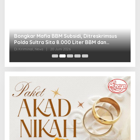
Bongkar Mafia BBM Subsidi, Ditreskrimsus
J
Polda Sultra Sita 8.000 Liter BBM dan
G
Ringkus 3 Tersangka
3
Di Kriminal, News
|
20 Juni 2026
Di