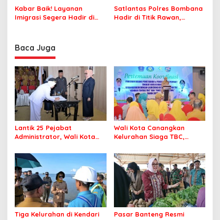
Jamaah Tetap Sehat dan
Korupsi Jembatan Cirauci II
Kabar Baik! Layanan
Satlantas Polres Bombana
Nyaman Beribadah
Imigrasi Segera Hadir di
Hadir di Titik Rawan,
MPP Bombana, Warga Tak
Pastikan Pelajar Berangkat
Perlu Lagi ke Kendari
Sekolah dengan Aman
Baca Juga
Lantik 25 Pejabat
Wali Kota Canangkan
Administrator, Wali Kota
Kelurahan Siaga TBC,
Tegaskan ASN Harus
Percepat Target Kendari
Berintegritas dan
Bebas Tuberkulosis
Profesional Layani
Masyarakat
Tiga Kelurahan di Kendari
Pasar Banteng Resmi