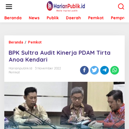
L
e
w
Beranda
News
Publik
Daerah
Pemkot
Pemprov
a
t
i
k
e
Beranda
/
Pemkot
B
k
P
o
BPK Sultra Audit Kinerja PDAM Tirta
K
n
S
Anoa Kendari
t
u
e
l
Harianpublik.id
3 November 2022
n
Pemkot
t
r
a
A
u
d
i
t
K
i
n