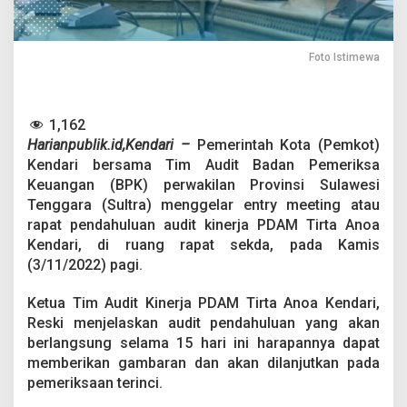
e
r
j
a
Foto Istimewa
P
D
A
M
1,162
T
Harianpublik.id,Kendari –
Pemerintah Kota (Pemkot)
i
Kendari bersama Tim Audit Badan Pemeriksa
r
Keuangan (BPK) perwakilan Provinsi Sulawesi
t
a
Tenggara (Sultra) menggelar entry meeting atau
A
rapat pendahuluan audit kinerja PDAM Tirta Anoa
n
Kendari, di ruang rapat sekda, pada Kamis
o
(3/11/2022) pagi.
a
K
e
Ketua Tim Audit Kinerja PDAM Tirta Anoa Kendari,
n
Reski menjelaskan audit pendahuluan yang akan
d
berlangsung selama 15 hari ini harapannya dapat
a
memberikan gambaran dan akan dilanjutkan pada
r
i
pemeriksaan terinci.