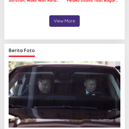
Sorotan, Wakil Wali Kota
Pelaku Usaha Taat Bayar
Kendari Ajak ASN Bergerak
Royalti Musik
Jaga Kebersihan Kota
View More
Berita Foto