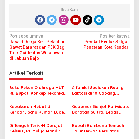
Ikuti Kami
N
Pos sebelumnya
Pos berikutnya
Jasa Raharja Beri Pelatihan
Pemkot Bentuk Satgas
a
Gawat Darurat dan P3K Bagi
Penataan Kota Kendari
v
Tour Guide dan Wisatawan
di Labuan Bajo
i
g
Artikel Terkait
a
s
Buka Pekan Olahraga HUT
Alfamidi Sediakan Ruang
RI, Bupati Konkep Tekankan
Laktasi di 10 Cabang,
i
Persatuan di Tengah
Dukung Ibu Pekerja Berikan
p
Tantangan Pembangunan
ASI Eksklusif
Kebakaran Hebat di
Gubernur Genjot Pariwisata
Kendari, Satu Rumah Ludes
Daratan Sultra, Lepas
o
Terbakar
Famtrip Overland Jelajahi
s
Tiga Kabupaten Unggulan
Di Tengah Terik 44 Derajat
Bupati Bombana Tempuh
Celsius, PT Mulya Mandiri
Jalur Dewan Pers atas
Travel Pastikan Seluruh
Pemberitaan Dugaan