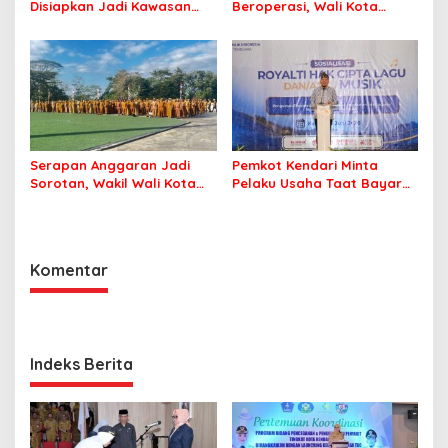
Disiapkan Jadi Kawasan
Beroperasi, Wali Kota
Pesisir Modern
Kendari Siapkan Pusat
Ekonomi Baru
Serapan Anggaran Jadi
Pemkot Kendari Minta
Sorotan, Wakil Wali Kota
Pelaku Usaha Taat Bayar
Kendari Ajak ASN Bergerak
Royalti Musik
Jaga Kebersihan Kota
Komentar
Indeks Berita