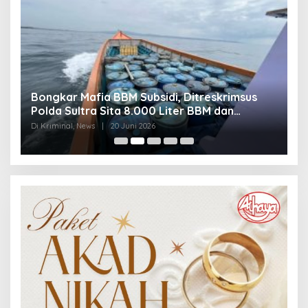
Bongkar Mafia BBM Subsidi, Ditreskrimsus
J
Polda Sultra Sita 8.000 Liter BBM dan
G
Ringkus 3 Tersangka
3
Di Kriminal, News
|
20 Juni 2026
Di