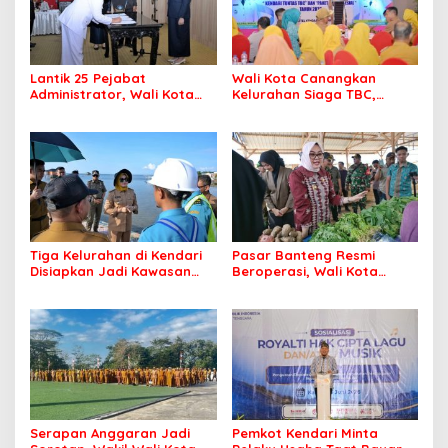
Lantik 25 Pejabat
Wali Kota Canangkan
Administrator, Wali Kota
Kelurahan Siaga TBC,
Tegaskan ASN Harus
Percepat Target Kendari
Berintegritas dan
Bebas Tuberkulosis
Profesional Layani
Masyarakat
Tiga Kelurahan di Kendari
Pasar Banteng Resmi
Disiapkan Jadi Kawasan
Beroperasi, Wali Kota
Pesisir Modern
Kendari Siapkan Pusat
Ekonomi Baru
Serapan Anggaran Jadi
Pemkot Kendari Minta