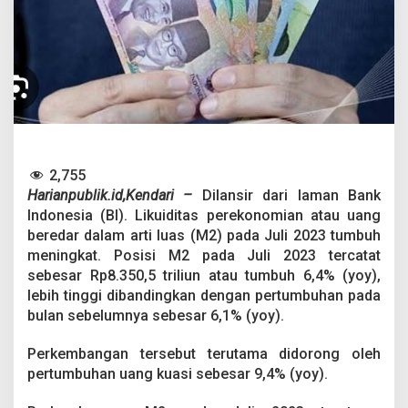
d
a
r
T
u
m
b
u
h
M
e
2,755
n
Harianpublik.id,Kendari –
Dilansir dari laman Bank
i
Indonesia (BI). Likuiditas perekonomian atau uang
n
g
beredar dalam arti luas (M2) pada Juli 2023 tumbuh
k
meningkat. Posisi M2 pada Juli 2023 tercatat
a
sebesar Rp8.350,5 triliun atau tumbuh 6,4% (yoy),
t
lebih tinggi dibandingkan dengan pertumbuhan pada
bulan sebelumnya sebesar 6,1% (yoy).
Perkembangan tersebut terutama didorong oleh
pertumbuhan uang kuasi sebesar 9,4% (yoy).