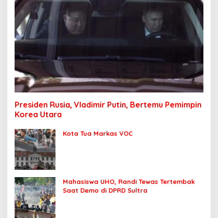
Presiden Rusia, Vladimir Putin, Bertemu Pemimpin
Korea Utara
Kota Tua Markas VOC
Mahasiswa UHO, Randi Tewas Tertembak
Saat Demo di DPRD Sultra