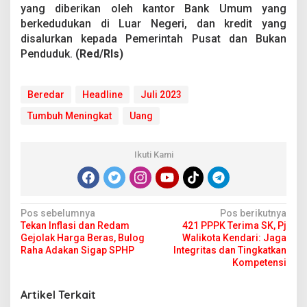
yang diberikan oleh kantor Bank Umum yang
berkedudukan di Luar Negeri, dan kredit yang
disalurkan kepada Pemerintah Pusat dan Bukan
Penduduk.
(Red/Rls)
Beredar
Headline
Juli 2023
Tumbuh Meningkat
Uang
Ikuti Kami
N
Pos sebelumnya
Pos berikutnya
Tekan Inflasi dan Redam
421 PPPK Terima SK, Pj
a
Gejolak Harga Beras, Bulog
Walikota Kendari: Jaga
v
Raha Adakan Sigap SPHP
Integritas dan Tingkatkan
Kompetensi
i
g
Artikel Terkait