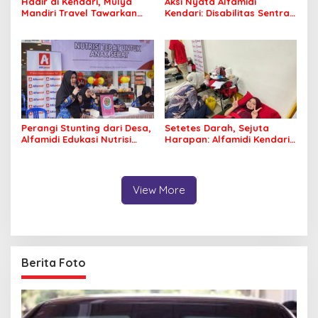
Hadir di Kendari, Mulya
Aksi Nyata Alfamidi
Mandiri Travel Tawarkan
Kendari: Disabilitas Sentra
Layanan Perjalanan
Meohai Kini Makin Berdaya
Ibadah yang Aman dan
Profesional
Perangi Stunting dari Desa,
Setetes Darah, Sejuta
Alfamidi Edukasi Nutrisi
Harapan: Alfamidi Kendari
Balita di Morowali
Bergerak Nyata untuk
Kemanusiaan
View More
Berita Foto