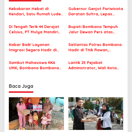
a
s
Kebakaran Hebat di
Gubernur Genjot Pariwisata
Kendari, Satu Rumah Ludes
Daratan Sultra, Lepas
i
Terbakar
Famtrip Overland Jelajahi
p
Tiga Kabupaten Unggulan
Di Tengah Terik 44 Derajat
Bupati Bombana Tempuh
Celsius, PT Mulya Mandiri
Jalur Dewan Pers atas
o
Travel Pastikan Seluruh
Pemberitaan Dugaan
s
Jamaah Tetap Sehat dan
Korupsi Jembatan Cirauci II
Kabar Baik! Layanan
Satlantas Polres Bombana
Nyaman Beribadah
Imigrasi Segera Hadir di
Hadir di Titik Rawan,
MPP Bombana, Warga Tak
Pastikan Pelajar Berangkat
Perlu Lagi ke Kendari
Sekolah dengan Aman
Sambut Mahasiswa KKA
Lantik 25 Pejabat
UMK, Bombana Bombana
Administrator, Wali Kota
Minta Program Kerja Tepat
Tegaskan ASN Harus
Sasaran
Berintegritas dan
Profesional Layani
Baca Juga
Masyarakat