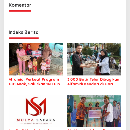
Komentar
Indeks Berita
Alfamidi Perkuat Program
3.000 Butir Telur Dibagikan
Gizi Anak, Salurkan 160 Ribu
Alfamidi Kendari di Hari
Lebih Telur ke 26
Keluarga Nasional, Wujud
Kabupaten/Kota
Komitmen Cegah Stunting