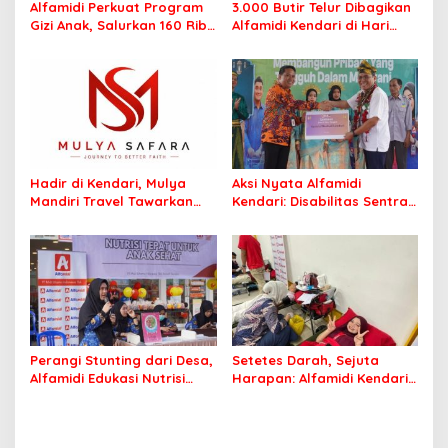
Alfamidi Perkuat Program
3.000 Butir Telur Dibagikan
Gizi Anak, Salurkan 160 Ribu
Alfamidi Kendari di Hari
Lebih Telur ke 26
Keluarga Nasional, Wujud
Kabupaten/Kota
Komitmen Cegah Stunting
Hadir di Kendari, Mulya
Aksi Nyata Alfamidi
Mandiri Travel Tawarkan
Kendari: Disabilitas Sentra
Layanan Perjalanan
Meohai Kini Makin Berdaya
Ibadah yang Aman dan
Profesional
Perangi Stunting dari Desa,
Setetes Darah, Sejuta
Alfamidi Edukasi Nutrisi
Harapan: Alfamidi Kendari
Balita di Morowali
Bergerak Nyata untuk
Kemanusiaan