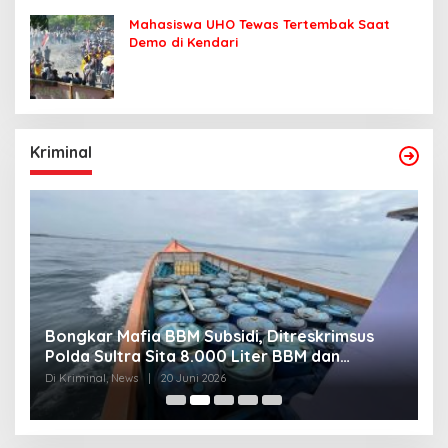
Mahasiswa UHO Tewas Tertembak Saat
Demo di Kendari
Kriminal
Bongkar Mafia BBM Subsidi, Ditreskrimsus
J
Polda Sultra Sita 8.000 Liter BBM dan
G
Ringkus 3 Tersangka
3
Di Kriminal, News
|
20 Juni 2026
Di