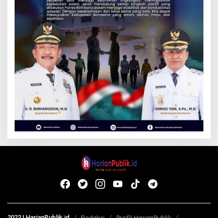
2022 | HarianPublik.id
Redaksi
Profil HarianPublik