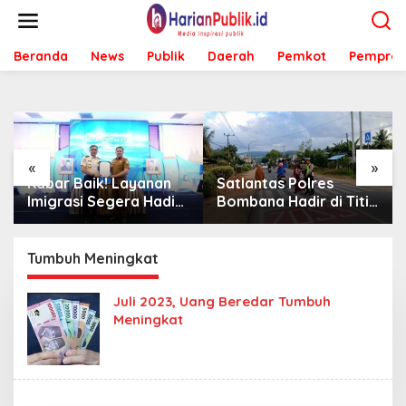
L
e
w
Beranda
News
Publik
Daerah
Pemkot
Pemprov
a
t
i
k
e
k
o
«
»
n
Kabar Baik! Layanan
Satlantas Polres
t
Imigrasi Segera Hadir
Bombana Hadir di Titik
e
di MPP Bombana,
Rawan, Pastikan
n
Warga Tak Perlu Lagi
Pelajar Berangkat
ke Kendari
Sekolah dengan Aman
Tumbuh Meningkat
Juli 2023, Uang Beredar Tumbuh
Meningkat