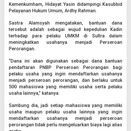
o
Kemenkumham, Hidayat Yasin didampingi Kasubbid
r
Pelayanan Hukum Umum, Ardhy Rahman.
a
n
Sastra Alamsyah mengatakan, bantuan dana
g
a
tersebut adalah sebagai wujud kepedulian Kadin
n
terhadap para pelaku UMKM di Sultra dalam
meningkatkan usahanya menjadi Perseroan
Perorangan.
“Dana ini akan digunakan sebagai dana bantuan
pendaftaran PNBP Perseroan Perorangan bagi
pelaku usaha yang ingin mendaftarkan usahanya
menjadi perseroan perorangan, dan berlaku untuk
500 mahasiswa yang memiliki usaha serta pelaku
usaha lainnya,” katanya.
Sambung dia, jadi setiap mahasiswa yang memiliki
usaha maupun pelaku usaha lainnya yang ingin
mendaftarkan usahanya menjadi perseroan
perorangan tidak perlu mengeluarkan biaya lagi alias