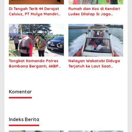
Di Tengah Terik 44 Derajat
Rumah dan Kos di Kendari
Celsius, PT Mulya Mandiri
Ludes Dilalap Si Jago
Travel Pastikan Seluruh
Merah
Jamaah Tetap Sehat dan
Nyaman Beribadah
Tongkat Komando Polres
Nelayan Wakatobi Diduga
Bombana Berganti, AKBP
Terjatuh ke Laut Saat
Irwandhy Idrus Nahkodai
Memancing
Kepolisian Bombana
Komentar
Indeks Berita