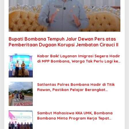
Bupati Bombana Tempuh Jalur Dewan Pers atas
Pemberitaan Dugaan Korupsi Jembatan Cirauci II
Kabar Baik! Layanan Imigrasi Segera Hadir
di MPP Bombana, Warga Tak Perlu Lagi ke
Kendari
Satlantas Polres Bombana Hadir di Titik
Rawan, Pastikan Pelajar Berangkat
Sekolah dengan Aman
Sambut Mahasiswa KKA UMK, Bombana
Bombana Minta Program Kerja Tepat
Sasaran