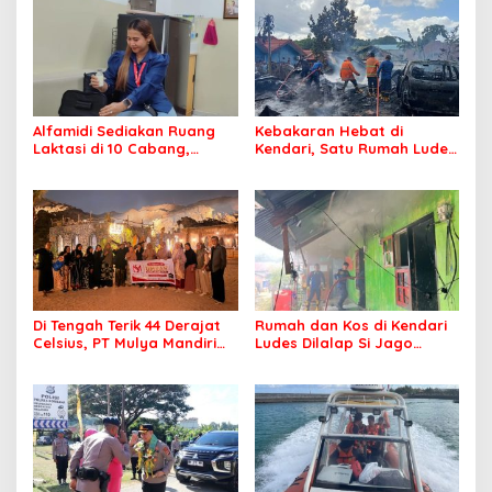
Alfamidi Sediakan Ruang
Kebakaran Hebat di
Laktasi di 10 Cabang,
Kendari, Satu Rumah Ludes
Dukung Ibu Pekerja Berikan
Terbakar
ASI Eksklusif
Di Tengah Terik 44 Derajat
Rumah dan Kos di Kendari
Celsius, PT Mulya Mandiri
Ludes Dilalap Si Jago
Travel Pastikan Seluruh
Merah
Jamaah Tetap Sehat dan
Nyaman Beribadah