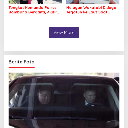
Tongkat Komando Polres
Nelayan Wakatobi Diduga
Bombana Berganti, AKBP
Terjatuh ke Laut Saat
Irwandhy Idrus Nahkodai
Memancing
Kepolisian Bombana
View More
Berita Foto