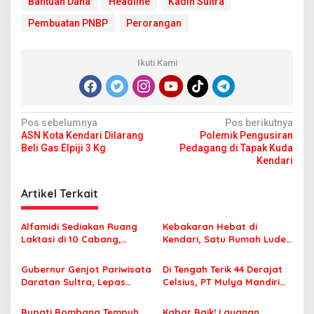
Bantuan Dana
Headline
Kadin Sultra
Pembuatan PNBP
Perorangan
Ikuti Kami
N
Pos sebelumnya
Pos berikutnya
ASN Kota Kendari Dilarang
Polemik Pengusiran
a
Beli Gas Elpiji 3 Kg
Pedagang di Tapak Kuda
v
Kendari
i
Artikel Terkait
g
a
Alfamidi Sediakan Ruang
Kebakaran Hebat di
s
Laktasi di 10 Cabang,
Kendari, Satu Rumah Ludes
Dukung Ibu Pekerja Berikan
Terbakar
i
ASI Eksklusif
Gubernur Genjot Pariwisata
Di Tengah Terik 44 Derajat
p
Daratan Sultra, Lepas
Celsius, PT Mulya Mandiri
Famtrip Overland Jelajahi
Travel Pastikan Seluruh
o
Tiga Kabupaten Unggulan
Jamaah Tetap Sehat dan
Bupati Bombana Tempuh
Kabar Baik! Layanan