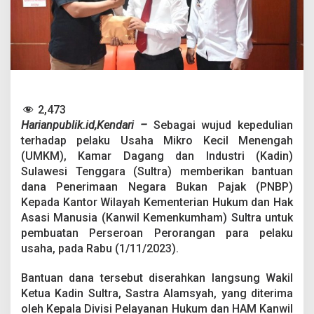
n
t
u
a
n
D
a
n
a
2,473
P
Harianpublik.id,Kendari –
Sebagai wujud kepedulian
e
terhadap pelaku Usaha Mikro Kecil Menengah
m
(UMKM), Kamar Dagang dan Industri (Kadin)
b
u
Sulawesi Tenggara (Sultra) memberikan bantuan
a
dana Penerimaan Negara Bukan Pajak (PNBP)
t
Kepada Kantor Wilayah Kementerian Hukum dan Hak
a
Asasi Manusia (Kanwil Kemenkumham) Sultra untuk
n
P
pembuatan Perseroan Perorangan para pelaku
N
usaha, pada Rabu (1/11/2023).
B
P
Bantuan dana tersebut diserahkan langsung Wakil
P
Ketua Kadin Sultra, Sastra Alamsyah, yang diterima
e
r
oleh Kepala Divisi Pelayanan Hukum dan HAM Kanwil