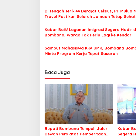
s
Di Tengah Terik 44 Derajat Celsius, PT Mulya 
i
Travel Pastikan Seluruh Jamaah Tetap Seha
p
Nyaman Beribadah
o
Kabar Baik! Layanan Imigrasi Segera Hadir d
Bombana, Warga Tak Perlu Lagi ke Kendari
s
Sambut Mahasiswa KKA UMK, Bombana Bom
Minta Program Kerja Tepat Sasaran
Baca Juga
Bupati Bombana Tempuh Jalur
Kabar Ba
Dewan Pers atas Pemberitaan
Segera H