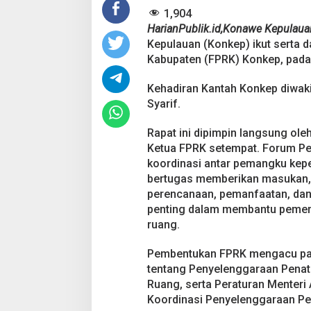
o
1,904
r
d
HarianPublik.id,Konawe Kepulaua
i
Kepulauan (Konkep) ikut serta 
n
Kabupaten (FPRK) Konkep, pada 2
a
s
Kehadiran Kantah Konkep diwaki
i
Pesta Pernikahan
F
Syarif.
P
Mencekam, Mahas
R
Badik Usai Cekco
Di Kriminal
|
29 Juni 2
Rapat ini dipimpin langsung ole
K
Miras
Ketua FPRK setempat. Forum P
koordinasi antar pemangku kepe
bertugas memberikan masukan, 
perencanaan, pemanfaatan, dan 
penting dalam membantu pemeri
ruang.
Pembentukan FPRK mengacu pad
tentang Penyelenggaraan Pena
Ruang, serta Peraturan Menteri
Koordinasi Penyelenggaraan Pe