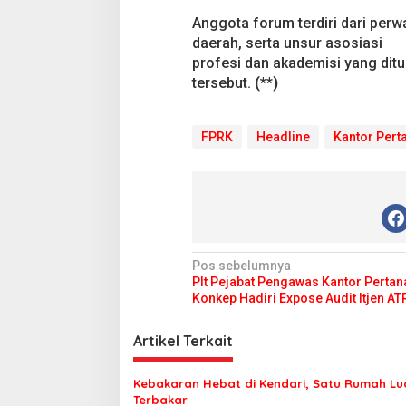
Anggota forum terdiri dari perwa
daerah, serta unsur asosiasi
profesi dan akademisi yang ditu
tersebut.
(**)
FPRK
Headline
Kantor Pert
N
Pos sebelumnya
Plt Pejabat Pengawas Kantor Perta
a
Konkep Hadiri Expose Audit Itjen A
v
i
Artikel Terkait
g
Kebakaran Hebat di Kendari, Satu Rumah Lu
a
Terbakar