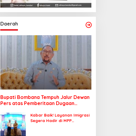
Daerah
Bupati Bombana Tempuh Jalur Dewan
Pers atas Pemberitaan Dugaan
Korupsi Jembatan Cirauci II
Kabar Baik! Layanan Imigrasi
Segera Hadir di MPP
Bombana, Warga Tak Perlu
Lagi ke Kendari