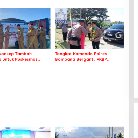
k Perlu Lagi ke Kendari
Berangkat Sekolah dengan Aman
Konkep Tambah
Tongkat Komando Polres
 untuk Puskesmas
Bombana Berganti, AKBP
ko
Irwandhy Idrus Nahkodai
Kepolisian Bombana