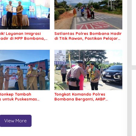
ik! Layanan Imigrasi
Satlantas Polres Bombana Hadir
adir di MPP Bombana,
di Titik Rawan, Pastikan Pelajar
k Perlu Lagi ke Kendari
Berangkat Sekolah dengan Aman
Konkep Tambah
Tongkat Komando Polres
 untuk Puskesmas
Bombana Berganti, AKBP
ko
Irwandhy Idrus Nahkodai
Kepolisian Bombana
View More