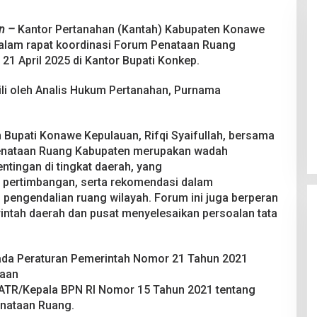
n –
Kantor Pertanahan (Kantah) Kabupaten Konawe
dalam rapat koordinasi Forum Penataan Ruang
1 April 2025 di Kantor Bupati Konkep.
li oleh Analis Hukum Pertanahan, Purnama
 Berakhir
Bongkar Mafia BBM Subsidi,
iswa Ditikam
Ditreskrimsus Polda Sultra Sita
k saat Pesta
8.000 Liter BBM dan Ringkus 3
026
Di Kriminal, News
|
20 Juni 2026
h Bupati Konawe Kepulauan, Rifqi Syaifullah, bersama
Tersangka
enataan Ruang Kabupaten merupakan wadah
ntingan di tingkat daerah, yang
pertimbangan, serta rekomendasi dalam
pengendalian ruang wilayah. Forum ini juga berperan
ntah daerah dan pusat menyelesaikan persoalan tata
a Peraturan Pemerintah Nomor 21 Tahun 2021
taan
 ATR/Kepala BPN RI Nomor 15 Tahun 2021 tentang
nataan Ruang.