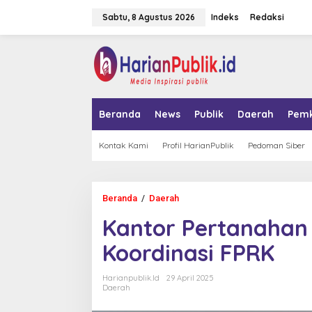
L
Sabtu, 8 Agustus 2026
Indeks
Redaksi
e
w
a
tutup
t
i
k
e
k
Beranda
News
Publik
Daerah
Pem
o
n
t
Kontak Kami
Profil HarianPublik
Pedoman Siber
e
n
Beranda
/
Daerah
K
a
Kantor Pertanahan 
n
t
Koordinasi FPRK
o
r
P
Harianpublik.id
29 April 2025
e
Daerah
r
t