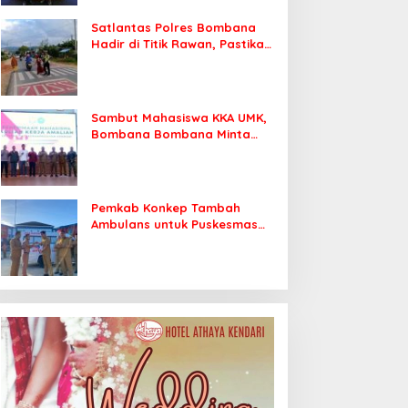
Satlantas Polres Bombana
Hadir di Titik Rawan, Pastikan
Pelajar Berangkat Sekolah
dengan Aman
Sambut Mahasiswa KKA UMK,
Bombana Bombana Minta
Program Kerja Tepat Sasaran
Pemkab Konkep Tambah
Ambulans untuk Puskesmas
Roko-Roko