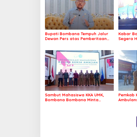
Bupati Bombana Tempuh Jalur
Kabar Ba
Dewan Pers atas Pemberitaan
Segera H
Dugaan Korupsi Jembatan
Warga Ta
Cirauci II
Sambut Mahasiswa KKA UMK,
Pemkab 
Bombana Bombana Minta
Ambulans
Program Kerja Tepat Sasaran
Roko-Ro