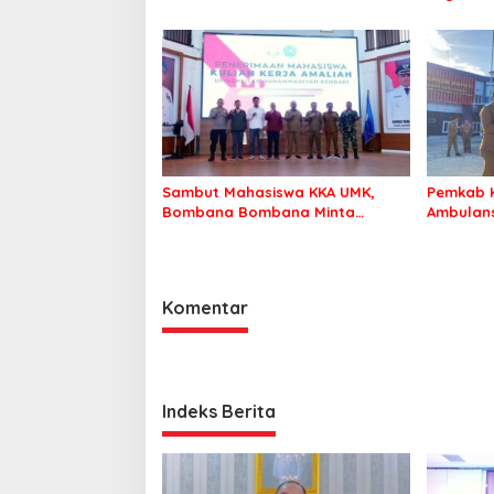
Dugaan Korupsi Jembatan
Warga Ta
Cirauci II
Sambut Mahasiswa KKA UMK,
Pemkab 
Bombana Bombana Minta
Ambulans
Program Kerja Tepat Sasaran
Roko-Ro
Komentar
Indeks Berita