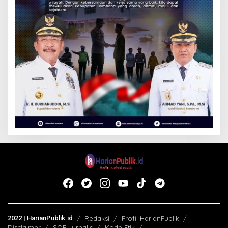
2022 | HarianPublik.id
Redaksi
Profil HarianPublik
Disclaimer
SOP Jurnalis
Kode Etik