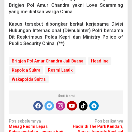
y
Brigjen Pol Amur Chandra yakni Love Scamming
a
yang melibatkan warga China.
Kasus tersebut dibongkar berkat kerjasama Divisi
Hubungan Internasional (Divhubinter) Polri bersama
Dit Reskrimsus Polda Kepri dan Ministry Police of
Public Security China.
(**)
Brigjen Pol Amur Chandra Juli Buana
Headline
Kapolda Sultra
Resmi Lantik
Wakapolda Sultra
Ikuti Kami
N
Pos sebelumnya
Pos berikutnya
Menag Resmi Lepas
Hadir di The Park Kendari,
a
Keberangkatan Jamaah Haji
Smart Upgrade Festival