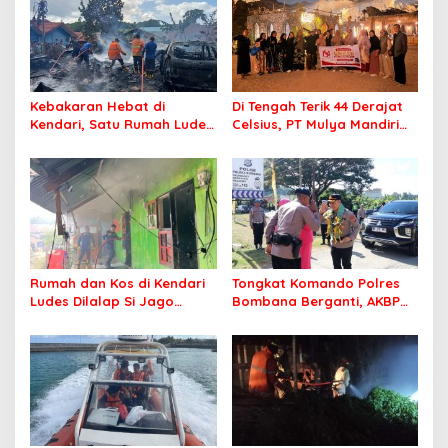
Kebakaran Hebat di
Di Tengah Terik 44 Derajat
Kendari, Satu Rumah Ludes
Celsius, PT Mulya Mandiri
Terbakar
Travel Pastikan Seluruh
Jamaah Tetap Sehat dan
Nyaman Beribadah
Rumah dan Kos di Kendari
Tongkat Komando Polres
Ludes Dilalap Si Jago
Bombana Berganti, AKBP
Merah
Irwandhy Idrus Nahkodai
Kepolisian Bombana