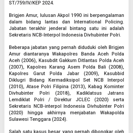
d
ST/759/IV/KEP 2024.
r
a
Brigjen Amur, lulusan Akpol 1990 ini berpengalaman
J
dalam bidang lantas dan International Policing.
u
Jabatan terakhir jenderal bintang satu ini adalah
l
i
Sekretaris NCB-Interpol Indonesia Divhubinter Polri.
B
u
Beberapa jabatan yang pernah diduduki oleh Brigjen
a
Amur diantaranya Wakapolres Banda Aceh Polda
n
Aceh (2006), Kasubdit Gakkum Ditlantas Polda Aceh
a
S
(2007), Kapolres Karang Asem Polda Bali (2008),
e
Kapolres Garut Polda Jabar (2009), Kasubbid
b
Diklugri Bidang Kermadiksipol Set NCB Interpol
a
(2010), Atase Polri Filipina (2013), Kabag Kominter
g
Divhubinter Polri (2018), Kadiklatsus Jatrans
a
i
Lemdiklat Polri / Direktur JCLEC (2020) serta
W
Sekretaris NCB-interpol Indonesia Divhubinter Polri
a
(2020) hingga akhirnya menjabatan Wakapolda
k
Sulawesi Tenggara (2024).
i
l
n
Salah satu kasus besar yang pernah dibongkar oleh