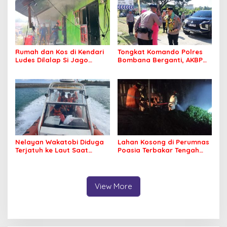
Rumah dan Kos di Kendari
Tongkat Komando Polres
Ludes Dilalap Si Jago
Bombana Berganti, AKBP
Merah
Irwandhy Idrus Nahkodai
Kepolisian Bombana
Nelayan Wakatobi Diduga
Lahan Kosong di Perumnas
Terjatuh ke Laut Saat
Poasia Terbakar Tengah
Memancing
Malam
View More