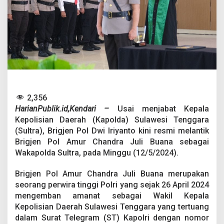
i
L
a
n
t
i
k
B
r
i
g
2,356
j
HarianPublik.id,Kendari –
Usai menjabat Kepala
e
Kepolisian Daerah (Kapolda) Sulawesi Tenggara
n
P
(Sultra), Brigjen Pol Dwi Iriyanto kini resmi melantik
o
Brigjen Pol Amur Chandra Juli Buana sebagai
l
Wakapolda Sultra, pada Minggu (12/5/2024).
A
m
Brigjen Pol Amur Chandra Juli Buana merupakan
u
r
seorang perwira tinggi Polri yang sejak 26 April 2024
C
mengemban amanat sebagai Wakil Kepala
h
Kepolisian Daerah Sulawesi Tenggara yang tertuang
a
dalam Surat Telegram (ST) Kapolri dengan nomor
n