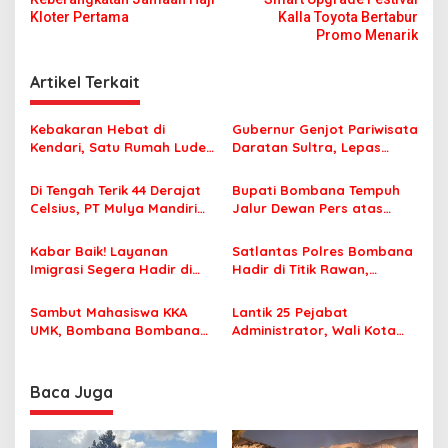
v
Kloter Pertama
Kalla Toyota Bertabur
Promo Menarik
i
g
Artikel Terkait
a
s
Kebakaran Hebat di
Gubernur Genjot Pariwisata
Kendari, Satu Rumah Ludes
Daratan Sultra, Lepas
i
Terbakar
Famtrip Overland Jelajahi
p
Tiga Kabupaten Unggulan
Di Tengah Terik 44 Derajat
Bupati Bombana Tempuh
Celsius, PT Mulya Mandiri
Jalur Dewan Pers atas
o
Travel Pastikan Seluruh
Pemberitaan Dugaan
s
Jamaah Tetap Sehat dan
Korupsi Jembatan Cirauci II
Kabar Baik! Layanan
Satlantas Polres Bombana
Nyaman Beribadah
Imigrasi Segera Hadir di
Hadir di Titik Rawan,
MPP Bombana, Warga Tak
Pastikan Pelajar Berangkat
Perlu Lagi ke Kendari
Sekolah dengan Aman
Sambut Mahasiswa KKA
Lantik 25 Pejabat
UMK, Bombana Bombana
Administrator, Wali Kota
Minta Program Kerja Tepat
Tegaskan ASN Harus
Sasaran
Berintegritas dan
Profesional Layani
Baca Juga
Masyarakat