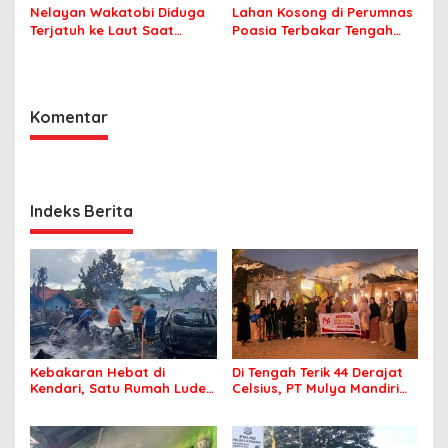
Nelayan Wakatobi Diduga
Lahan Kosong di Perumnas
Terjatuh ke Laut Saat
Poasia Terbakar Tengah
Memancing
Malam
Komentar
Indeks Berita
Kebakaran Hebat di
Di Tengah Terik 44 Derajat
Kendari, Satu Rumah Ludes
Celsius, PT Mulya Mandiri
Terbakar
Travel Pastikan Seluruh
Jamaah Tetap Sehat dan
Nyaman Beribadah