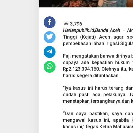
s
a
n
L
a
3,796
h
Harianpublik.id,Banda Aceh –
Ak
a
Tinggi (Kejati) Aceh agar s
n
pembebasan lahan irigasi Sigula
I
r
i
Faji mengatakan bahwa dirinya 
g
supaya ada kepastian hukum 
a
Rp2.123.394.160. Olehnya itu, 
s
harus segera dituntaskan.
i
S
i
“Iya kasus ini harus terang dan
g
sudah pasti ada pelakunya. T
u
menetapkan tersangkanya dan ki
l
a
“Dan saya pastikan, saya dan
i
mengawal kasus ini, apabila 
kasus ini,” tegas Ketua Mahasi