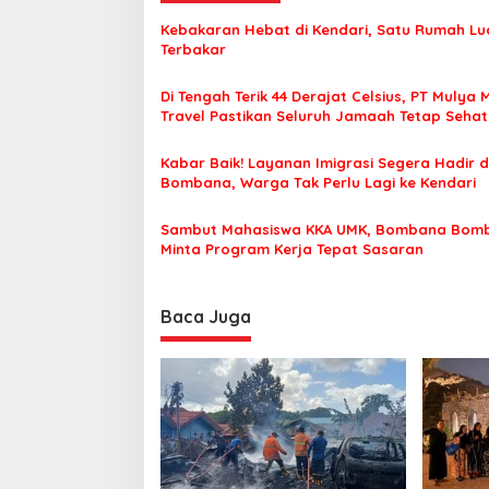
g
Kebakaran Hebat di Kendari, Satu Rumah Lu
a
Terbakar
s
Di Tengah Terik 44 Derajat Celsius, PT Mulya 
i
Travel Pastikan Seluruh Jamaah Tetap Seha
p
Nyaman Beribadah
o
Kabar Baik! Layanan Imigrasi Segera Hadir d
Bombana, Warga Tak Perlu Lagi ke Kendari
s
Sambut Mahasiswa KKA UMK, Bombana Bom
Minta Program Kerja Tepat Sasaran
Baca Juga