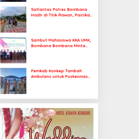
Satlantas Polres Bombana
Hadir di Titik Rawan, Pastikan
Pelajar Berangkat Sekolah
dengan Aman
Sambut Mahasiswa KKA UMK,
Bombana Bombana Minta
Program Kerja Tepat Sasaran
Pemkab Konkep Tambah
Ambulans untuk Puskesmas
Roko-Roko