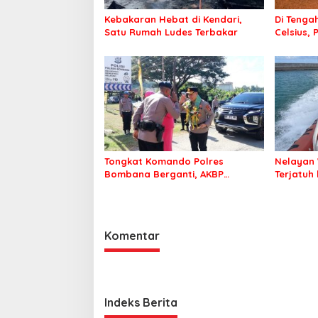
Kebakaran Hebat di Kendari,
Di Tengah
Satu Rumah Ludes Terbakar
Celsius, 
Pastikan
Sehat d
Tongkat Komando Polres
Nelayan 
Bombana Berganti, AKBP
Terjatuh
Irwandhy Idrus Nahkodai
Kepolisian Bombana
Komentar
Indeks Berita