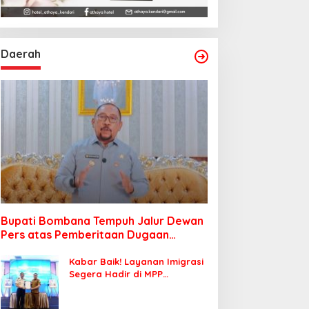
Daerah
Bupati Bombana Tempuh Jalur Dewan
Pers atas Pemberitaan Dugaan
Korupsi Jembatan Cirauci II
Kabar Baik! Layanan Imigrasi
Segera Hadir di MPP
Bombana, Warga Tak Perlu
Lagi ke Kendari