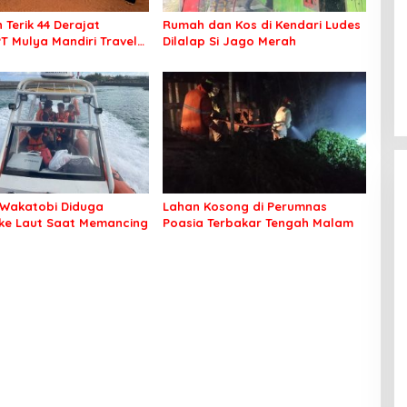
 Terik 44 Derajat
Rumah dan Kos di Kendari Ludes
PT Mulya Mandiri Travel
Dilalap Si Jago Merah
 Seluruh Jamaah Tetap
an Nyaman Beribadah
Wakatobi Diduga
Lahan Kosong di Perumnas
 ke Laut Saat Memancing
Poasia Terbakar Tengah Malam