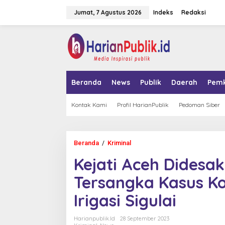
L
Jumat, 7 Agustus 2026
Indeks
Redaksi
e
w
a
tutup
t
i
k
e
k
Beranda
News
Publik
Daerah
Pem
o
n
t
Kontak Kami
Profil HarianPublik
Pedoman Siber
e
n
Beranda
/
Kriminal
K
e
Kejati Aceh Didesa
j
a
Tersangka Kasus K
t
i
Irigasi Sigulai
A
c
e
Harianpublik.id
28 September 2023
h