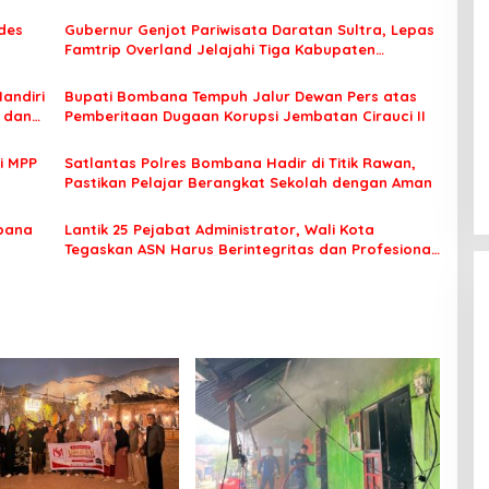
des
Gubernur Genjot Pariwisata Daratan Sultra, Lepas
Famtrip Overland Jelajahi Tiga Kabupaten
Unggulan
Mandiri
Bupati Bombana Tempuh Jalur Dewan Pers atas
t dan
Pemberitaan Dugaan Korupsi Jembatan Cirauci II
i MPP
Satlantas Polres Bombana Hadir di Titik Rawan,
Pastikan Pelajar Berangkat Sekolah dengan Aman
bana
Lantik 25 Pejabat Administrator, Wali Kota
Tegaskan ASN Harus Berintegritas dan Profesional
Layani Masyarakat