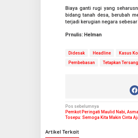
Biaya ganti rugi yang seharus
bidang tanah desa, berubah me
terjadi kerugian negara sebesar 
Prnulis: Helman
Didesak
Headline
Kasus Ko
Pembebasan
Tetapkan Tersan
N
Pos sebelumnya
Pemkot Peringati Maulid Nabi, Asm
a
Tosepu: Semoga Kita Makin Cinta Aj
v
i
Artikel Terkait