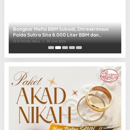
Bongkar Mafia BBM Subsidi, Ditreskrimsus
J
Polda Sultra Sita 8.000 Liter BBM dan
G
Ringkus 3 Tersangka
3
Di Kriminal, News
|
20 Juni 2026
Di