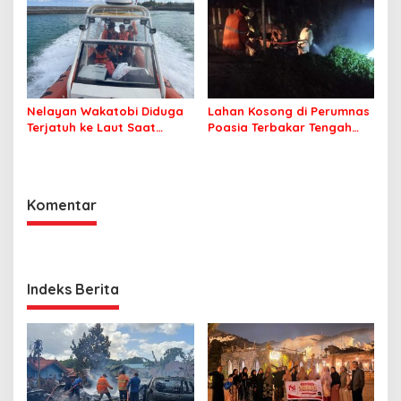
Kepolisian Bombana
Nelayan Wakatobi Diduga
Lahan Kosong di Perumnas
Terjatuh ke Laut Saat
Poasia Terbakar Tengah
Memancing
Malam
Komentar
Indeks Berita