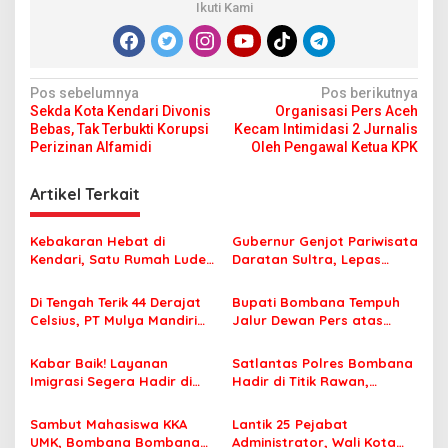
Ikuti Kami
N
Pos sebelumnya
Pos berikutnya
Sekda Kota Kendari Divonis
Organisasi Pers Aceh
a
Bebas, Tak Terbukti Korupsi
Kecam Intimidasi 2 Jurnalis
v
Perizinan Alfamidi
Oleh Pengawal Ketua KPK
i
Artikel Terkait
g
a
Kebakaran Hebat di
Gubernur Genjot Pariwisata
s
Kendari, Satu Rumah Ludes
Daratan Sultra, Lepas
Terbakar
Famtrip Overland Jelajahi
i
Tiga Kabupaten Unggulan
Di Tengah Terik 44 Derajat
Bupati Bombana Tempuh
p
Celsius, PT Mulya Mandiri
Jalur Dewan Pers atas
Travel Pastikan Seluruh
Pemberitaan Dugaan
o
Jamaah Tetap Sehat dan
Korupsi Jembatan Cirauci II
Kabar Baik! Layanan
Satlantas Polres Bombana
s
Nyaman Beribadah
Imigrasi Segera Hadir di
Hadir di Titik Rawan,
MPP Bombana, Warga Tak
Pastikan Pelajar Berangkat
Perlu Lagi ke Kendari
Sekolah dengan Aman
Sambut Mahasiswa KKA
Lantik 25 Pejabat
UMK, Bombana Bombana
Administrator, Wali Kota