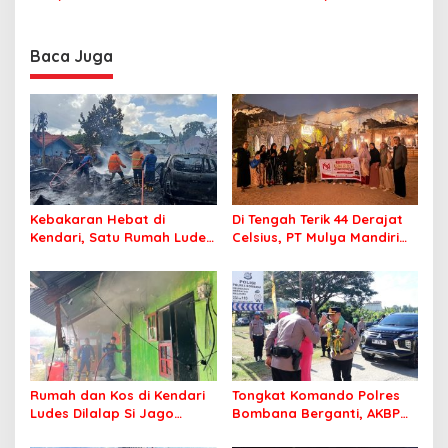
Minta Program Kerja Tepat
Tegaskan ASN Harus
Sasaran
Berintegritas dan
Profesional Layani
Baca Juga
Masyarakat
Kebakaran Hebat di
Di Tengah Terik 44 Derajat
Kendari, Satu Rumah Ludes
Celsius, PT Mulya Mandiri
Terbakar
Travel Pastikan Seluruh
Jamaah Tetap Sehat dan
Nyaman Beribadah
Rumah dan Kos di Kendari
Tongkat Komando Polres
Ludes Dilalap Si Jago
Bombana Berganti, AKBP
Merah
Irwandhy Idrus Nahkodai