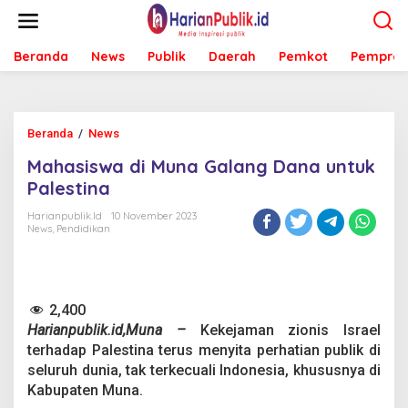
L
e
w
Beranda
News
Publik
Daerah
Pemkot
Pemprov
a
t
i
k
e
Beranda
/
News
M
k
a
o
Mahasiswa di Muna Galang Dana untuk
h
n
a
Palestina
t
s
e
i
Harianpublik.id
10 November 2023
n
News
,
Pendidikan
s
w
a
d
i
2,400
M
Harianpublik.id,Muna –
Kekejaman zionis Israel
u
n
terhadap Palestina terus menyita perhatian publik di
a
seluruh dunia, tak terkecuali Indonesia, khususnya di
G
Kabupaten Muna.
a