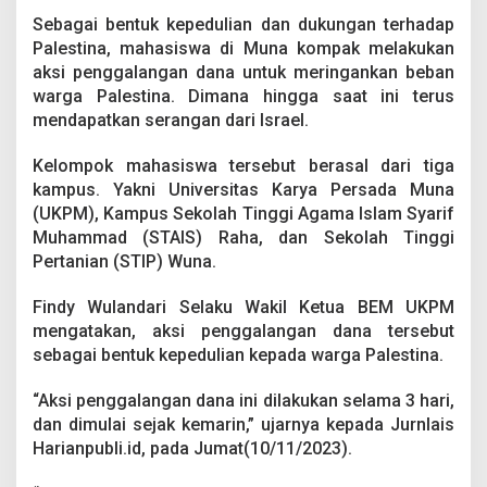
l
Sebagai bentuk kepedulian dan dukungan terhadap
a
n
Palestina, mahasiswa di Muna kompak melakukan
g
aksi penggalangan dana untuk meringankan beban
D
warga Palestina. Dimana hingga saat ini terus
a
mendapatkan serangan dari Israel.
n
a
u
Kelompok mahasiswa tersebut berasal dari tiga
n
kampus. Yakni Universitas Karya Persada Muna
t
(UKPM), Kampus Sekolah Tinggi Agama Islam Syarif
u
Muhammad (STAIS) Raha, dan Sekolah Tinggi
k
Pertanian (STIP) Wuna.
P
a
l
Findy Wulandari Selaku Wakil Ketua BEM UKPM
e
mengatakan, aksi penggalangan dana tersebut
s
sebagai bentuk kepedulian kepada warga Palestina.
t
i
n
“Aksi penggalangan dana ini dilakukan selama 3 hari,
a
dan dimulai sejak kemarin,” ujarnya kepada Jurnlais
Harianpubli.id, pada Jumat(10/11/2023).