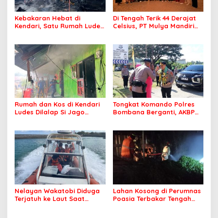
Kebakaran Hebat di
Di Tengah Terik 44 Derajat
Kendari, Satu Rumah Ludes
Celsius, PT Mulya Mandiri
Terbakar
Travel Pastikan Seluruh
Jamaah Tetap Sehat dan
Nyaman Beribadah
Rumah dan Kos di Kendari
Tongkat Komando Polres
Ludes Dilalap Si Jago
Bombana Berganti, AKBP
Merah
Irwandhy Idrus Nahkodai
Kepolisian Bombana
Nelayan Wakatobi Diduga
Lahan Kosong di Perumnas
Terjatuh ke Laut Saat
Poasia Terbakar Tengah
Memancing
Malam