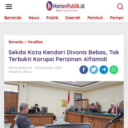
L
e
w
Beranda
News
Publik
Daerah
Pemkot
Pemprov
a
t
i
k
e
Beranda
/
Headline
S
k
e
o
Sekda Kota Kendari Divonis Bebas, Tak
k
n
d
Terbukti Korupsi Perizinan Alfamidi
t
a
e
K
Harianpublik.id
10 November 2023
n
Headline
,
News
o
t
a
K
e
n
d
a
r
i
D