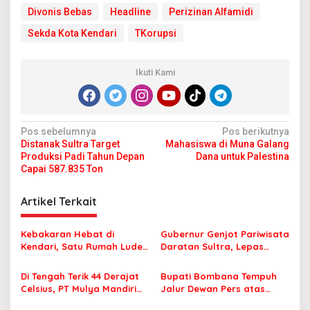
Divonis Bebas
Headline
Perizinan Alfamidi
Sekda Kota Kendari
TKorupsi
Ikuti Kami
N
Pos sebelumnya
Pos berikutnya
Distanak Sultra Target
Mahasiswa di Muna Galang
a
Produksi Padi Tahun Depan
Dana untuk Palestina
v
Capai 587.835 Ton
i
Artikel Terkait
g
a
Kebakaran Hebat di
Gubernur Genjot Pariwisata
s
Kendari, Satu Rumah Ludes
Daratan Sultra, Lepas
Terbakar
Famtrip Overland Jelajahi
i
Tiga Kabupaten Unggulan
Di Tengah Terik 44 Derajat
Bupati Bombana Tempuh
p
Celsius, PT Mulya Mandiri
Jalur Dewan Pers atas
Travel Pastikan Seluruh
Pemberitaan Dugaan
o