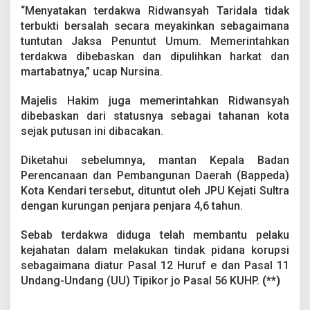
r
“Menyatakan terdakwa Ridwansyah Taridala tidak
u
terbukti bersalah secara meyakinkan sebagaimana
p
tuntutan Jaksa Penuntut Umum. Memerintahkan
s
i
terdakwa dibebaskan dan dipulihkan harkat dan
P
martabatnya,” ucap Nursina.
e
r
Majelis Hakim juga memerintahkan Ridwansyah
i
dibebaskan dari statusnya sebagai tahanan kota
z
i
sejak putusan ini dibacakan.
n
a
Diketahui sebelumnya, mantan Kepala Badan
n
Perencanaan dan Pembangunan Daerah (Bappeda)
A
Kota Kendari tersebut, dituntut oleh JPU Kejati Sultra
l
f
dengan kurungan penjara penjara 4,6 tahun.
a
m
Sebab terdakwa diduga telah membantu pelaku
i
kejahatan dalam melakukan tindak pidana korupsi
d
sebagaimana diatur Pasal 12 Huruf e dan Pasal 11
i
Undang-Undang (UU) Tipikor jo Pasal 56 KUHP.
(**)