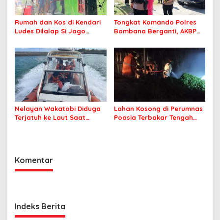
Rumah dan Kos di Kendari
Tongkat Komando Polres
Ludes Dilalap Si Jago
Bombana Berganti, AKBP
Merah
Irwandhy Idrus Nahkodai
Kepolisian Bombana
Nelayan Wakatobi Diduga
Lahan Kosong di Perumnas
Terjatuh ke Laut Saat
Poasia Terbakar Tengah
Memancing
Malam
Komentar
Indeks Berita