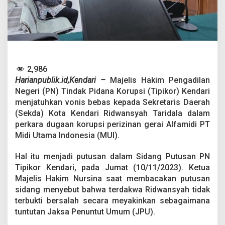
i
v
o
n
i
s
B
e
2,986
b
Harianpublik.id,Kendari –
Majelis Hakim Pengadilan
a
Negeri (PN) Tindak Pidana Korupsi (Tipikor) Kendari
s
menjatuhkan vonis bebas kepada Sekretaris Daerah
,
T
(Sekda) Kota Kendari Ridwansyah Taridala dalam
a
perkara dugaan korupsi perizinan gerai Alfamidi PT
k
Midi Utama Indonesia (MUI).
T
e
Hal itu menjadi putusan dalam Sidang Putusan PN
r
b
Tipikor Kendari, pada Jumat (10/11/2023). Ketua
u
Majelis Hakim Nursina saat membacakan putusan
k
sidang menyebut bahwa terdakwa Ridwansyah tidak
t
terbukti bersalah secara meyakinkan sebagaimana
i
K
tuntutan Jaksa Penuntut Umum (JPU).
o