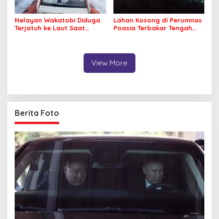
Nelayan Wakatobi Diduga
Lahan Kosong di Perumnas
Terjatuh ke Laut Saat
Poasia Terbakar Tengah
Memancing
Malam
View More
Berita Foto