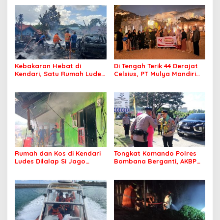
Kebakaran Hebat di
Di Tengah Terik 44 Derajat
Kendari, Satu Rumah Ludes
Celsius, PT Mulya Mandiri
Terbakar
Travel Pastikan Seluruh
Jamaah Tetap Sehat dan
Nyaman Beribadah
Rumah dan Kos di Kendari
Tongkat Komando Polres
Ludes Dilalap Si Jago
Bombana Berganti, AKBP
Merah
Irwandhy Idrus Nahkodai
Kepolisian Bombana