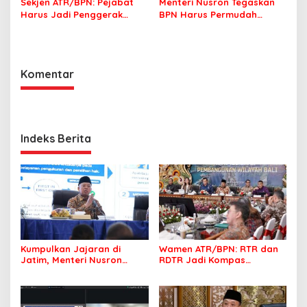
Sekjen ATR/BPN: Pejabat
Menteri Nusron Tegaskan
Harus Jadi Penggerak
BPN Harus Permudah
Organisasi yang
Layanan, Kepentingan
Berdampak bagi
Masyarakat Jadi Prioritas
Masyarakat
Komentar
Indeks Berita
Kumpulkan Jajaran di
Wamen ATR/BPN: RTR dan
Jatim, Menteri Nusron
RDTR Jadi Kompas
Tegaskan Rakyat Harus
Pembangunan Bali
Jadi Prioritas