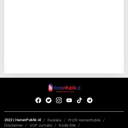
2022 | HarianPublik.id
Redaksi
Profil HarianPublik
Disclaimer
SOP Jurnalis
Kode Etik