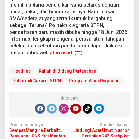
memilih bidang pendidikan yang selaras dengan
minat, bakat, dan tujuan kariernya. Bagi lulusan
SMA/sederajat yang tertarik untuk bergabung
sebagai Taruna/i Politeknik Agraria STPN,
pendaftaran baru masih dibuka hingga 18 Juni 2026.
Informasi lengkap mengenai persyaratan, tahapan
seleksi, dan ketentuan pendaftaran dapat diakses
melalui situs web
stpn.ac.id
. (**)
Headline
Kuliah di Bidang Pertanahan
Politeknik Agraria STPN
Program Studi Unggulan
Ikuti Kami
N
Pos sebelumnya
Pos berikutnya
Sempat Mengira Berbelit,
Lindungi Aset Umat, Nusron
a
Pensiunan PNS Kini Mantap
Serahkan 243 Sertipikat