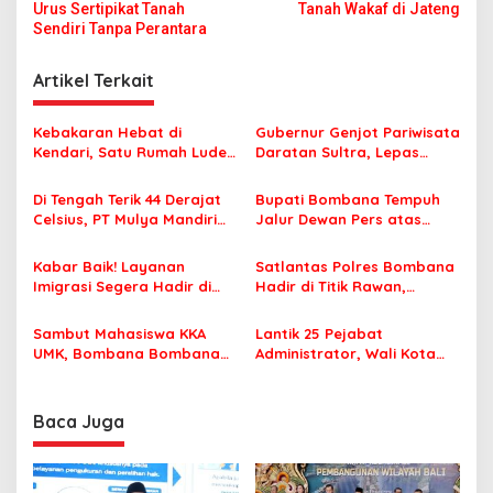
v
Urus Sertipikat Tanah
Tanah Wakaf di Jateng
Sendiri Tanpa Perantara
i
g
Artikel Terkait
a
s
Kebakaran Hebat di
Gubernur Genjot Pariwisata
Kendari, Satu Rumah Ludes
Daratan Sultra, Lepas
i
Terbakar
Famtrip Overland Jelajahi
p
Tiga Kabupaten Unggulan
Di Tengah Terik 44 Derajat
Bupati Bombana Tempuh
Celsius, PT Mulya Mandiri
Jalur Dewan Pers atas
o
Travel Pastikan Seluruh
Pemberitaan Dugaan
s
Jamaah Tetap Sehat dan
Korupsi Jembatan Cirauci II
Kabar Baik! Layanan
Satlantas Polres Bombana
Nyaman Beribadah
Imigrasi Segera Hadir di
Hadir di Titik Rawan,
MPP Bombana, Warga Tak
Pastikan Pelajar Berangkat
Perlu Lagi ke Kendari
Sekolah dengan Aman
Sambut Mahasiswa KKA
Lantik 25 Pejabat
UMK, Bombana Bombana
Administrator, Wali Kota
Minta Program Kerja Tepat
Tegaskan ASN Harus
Sasaran
Berintegritas dan
Profesional Layani
Baca Juga
Masyarakat