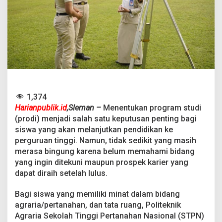
P
e
r
t
a
n
a
h
a
n
?
1,374
I
Harianpublik.id
,​Sleman –
Menentukan program studi
n
(prodi) menjadi salah satu keputusan penting bagi
t
i
siswa yang akan melanjutkan pendidikan ke
p
perguruan tinggi. Namun, tidak sedikit yang masih
P
merasa bingung karena belum memahami bidang
r
yang ingin ditekuni maupun prospek karier yang
o
g
dapat diraih setelah lulus.
r
a
Bagi siswa yang memiliki minat dalam bidang
m
agraria/pertanahan, dan tata ruang, Politeknik
S
Agraria Sekolah Tinggi Pertanahan Nasional (STPN)
t