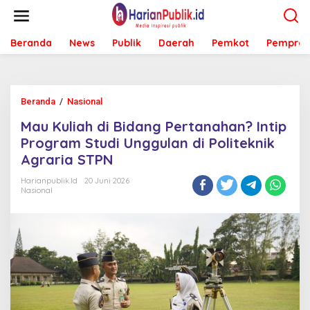
L
e
w
Beranda
News
Publik
Daerah
Pemkot
Pemprov
a
t
i
k
e
Beranda
/
Nasional
M
k
a
o
Mau Kuliah di Bidang Pertanahan? Intip
u
n
K
Program Studi Unggulan di Politeknik
t
u
e
Agraria STPN
l
n
i
Harianpublik.id
20 Juni 2026
a
Nasional
h
d
i
B
i
d
a
n
g