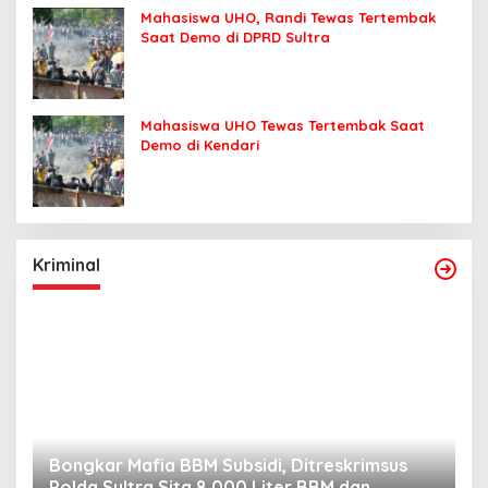
Mahasiswa UHO, Randi Tewas Tertembak
Saat Demo di DPRD Sultra
Mahasiswa UHO Tewas Tertembak Saat
Demo di Kendari
Kriminal
Bongkar Mafia BBM Subsidi, Ditreskrimsus
J
Polda Sultra Sita 8.000 Liter BBM dan
G