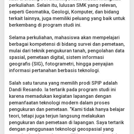
r
perkuliahan. Selain itu, lulusan SMK yang relevan,
a
seperti Geomatika, Geologi, Komputer, dan bidang
r
terkait lainnya, juga memiliki peluang yang baik untuk
i
a
berkembang di program studi ini.
S
T
Selama perkuliahan, mahasiswa akan mempelajari
P
berbagai kompetensi di bidang survei dan pemetaan,
N
mulai dari teknik pengukuran tanah, pengolahan data
spasial, pemetaan digital, sistem informasi
geografis (SIG), fotogrametri, hingga penyajian
informasi pertanahan berbasis teknologi.
Salah satu taruna yang memilih prodi SPIP adalah
Dandi Resando. Ia tertarik pada program studi ini
karena memadukan kegiatan lapangan dengan
pemanfaatan teknologi modern dalam proses
pengukuran dan pemetaan. “Kami tidak hanya belajar
teori, tetapi juga terjun langsung melakukan
pengukuran dan pemetaan di lapangan. Saya tertarik
dengan penggunaan teknologi geospasial yang