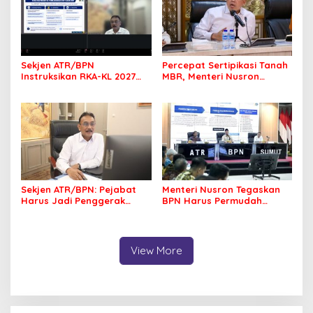
Sekjen ATR/BPN
Percepat Sertipikasi Tanah
Instruksikan RKA-KL 2027
MBR, Menteri Nusron
Berfokus pada
Pastikan Manfaat Program
Transformasi Layanan
Pemerintah Dirasakan Utuh
Pertanahan
Sekjen ATR/BPN: Pejabat
Menteri Nusron Tegaskan
Harus Jadi Penggerak
BPN Harus Permudah
Organisasi yang
Layanan, Kepentingan
Berdampak bagi
Masyarakat Jadi Prioritas
Masyarakat
View More