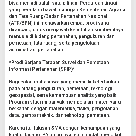
u
bisa menjadi salah satu pilihan. Perguruan tinggi
d
yang berada di bawah naungan Kementerian Agraria
i
dan Tata Ruang/Badan Pertanahan Nasional
U
(ATR/BPN) ini menawarkan empat prodi yang
n
dirancang untuk menjawab kebutuhan sumber daya
g
g
manusia di bidang pertanahan, pengukuran dan
u
pemetaan, tata ruang, serta pengelolaan
l
administrasi pertanahan.
a
n
*Prodi Sarjana Terapan Survei dan Pemetaan
d
i
Informasi Pertanahan (SPIP)*
P
o
Bagi calon mahasiswa yang memiliki ketertarikan
l
pada bidang pengukuran, pemetaan, teknologi
i
geospasial, serta kemampuan analitis yang baik.
t
e
Program studi ini banyak mempelajari materi yang
k
berkaitan dengan matematika, fisika, pengolahan
n
data, gambar teknik, dan teknologi pemetaan.
i
k
Karena itu, lulusan SMA dengan kemampuan yang
A
g
kuat di bidang IPA umumnya lebih mudah mengikuti