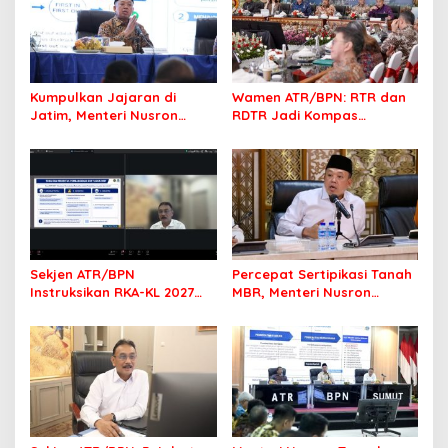
Kumpulkan Jajaran di
Wamen ATR/BPN: RTR dan
Jatim, Menteri Nusron
RDTR Jadi Kompas
Tegaskan Rakyat Harus
Pembangunan Bali
Jadi Prioritas
Sekjen ATR/BPN
Percepat Sertipikasi Tanah
Instruksikan RKA-KL 2027
MBR, Menteri Nusron
Berfokus pada
Pastikan Manfaat Program
Transformasi Layanan
Pemerintah Dirasakan Utuh
Pertanahan