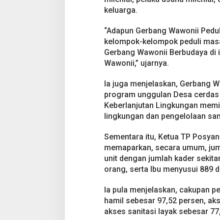
keluarga.
“Adapun Gerbang Wawonii Pedul
kelompok-kelompok peduli masal
Gerbang Wawonii Berbudaya di
Wawonii,” ujarnya.
Ia juga menjelaskan, Gerbang Wa
program unggulan Desa cerdas d
Keberlanjutan Lingkungan memil
lingkungan dan pengelolaan sam
Sementara itu, Ketua TP Posyan
memaparkan, secara umum, juml
unit dengan jumlah kader sekitar
orang, serta Ibu menyusui 889 d
Ia pula menjelaskan, cakupan p
hamil sebesar 97,52 persen, aks
akses sanitasi layak sebesar 77