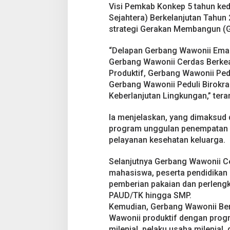
k
Visi Pemkab Konkep 5 tahun ked
e
Sejahtera) Berkelanjutan Tahun 
p
strategi Gerakan Membangun (
“Delapan Gerbang Wawonii Emas
Gerbang Wawonii Cerdas Berkea
Produktif, Gerbang Wawonii Ped
Gerbang Wawonii Peduli Birokra
Keberlanjutan Lingkungan,” tera
Ia menjelaskan, yang dimaksud
program unggulan penempatan sa
pelayanan kesehatan keluarga.
Selanjutnya Gerbang Wawonii C
mahasiswa, peserta pendidikan 
pemberian pakaian dan perlengka
PAUD/TK hingga SMP.
Kemudian, Gerbang Wawonii Ber
Wawonii produktif dengan prog
milenial, pelaku usaha milenia