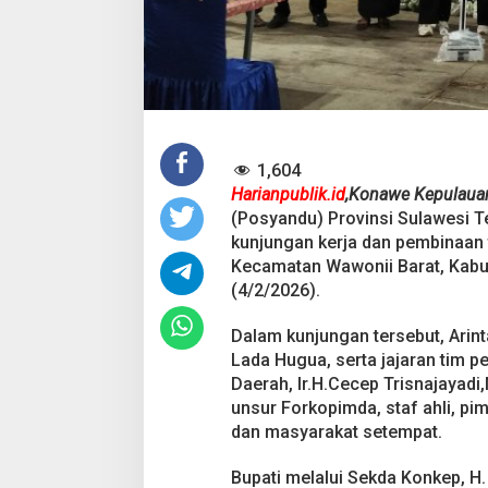
P
e
r
k
u
a
t
P
Pesta Pernikahan
e
1,604
r
Mencekam, Mahas
Harianpublik.id
,Konawe Kepulaua
a
Badik Usai Cekco
Di Kriminal
|
29 Juni 2
(Posyandu) Provinsi Sulawesi T
n
Miras
P
kunjungan kerja dan pembinaan 
o
Kecamatan Wawonii Barat, Kabu
s
(4/2/2026).
y
a
Dalam kunjungan tersebut, Arin
n
d
Lada Hugua, serta jajaran tim pe
u
Daerah, Ir.H.Cecep Trisnajayad
d
unsur Forkopimda, staf ahli, pi
i
dan masyarakat setempat.
K
o
n
Bupati melalui Sekda Konkep, H