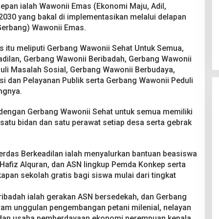
epan ialah Wawonii Emas (Ekonomi Maju, Adil,
2030 yang bakal di implementasikan melalui delapan
Gerbang) Wawonii Emas.
 itu meliputi Gerbang Wawonii Sehat Untuk Semua,
dilan, Gerbang Wawonii Beribadah, Gerbang Wawonii
uli Masalah Sosial, Gerbang Wawonii Berbudaya,
si dan Pelayanan Publik serta Gerbang Wawonii Peduli
ngnya.
 dengan Gerbang Wawonii Sehat untuk semua memiliki
tu bidan dan satu perawat setiap desa serta gebrak
erdas Berkeadilan ialah menyalurkan bantuan beasiswa
Hafiz Alquran, dan ASN lingkup Pemda Konkep serta
pan sekolah gratis bagi siswa mulai dari tingkat
ibadah ialah gerakan ASN bersedekah, dan Gerbang
ram unggulan pengembangan petani milenial, nelayan
l, dan usaha pemberdayaan ekonomi perempuan kepala