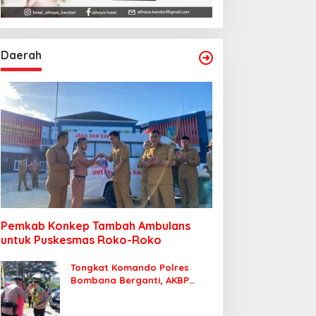
Daerah
Pemkab Konkep Tambah Ambulans
untuk Puskesmas Roko-Roko
Tongkat Komando Polres
Bombana Berganti, AKBP
Irwandhy Idrus Nahkodai
Kepolisian Bombana