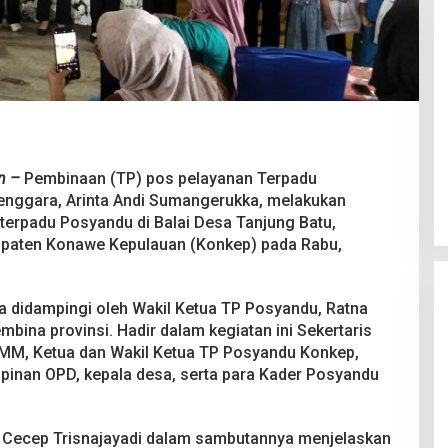
 Berakhir
Bongkar Mafia BBM Subsidi,
iswa Ditikam
Ditreskrimsus Polda Sultra Sita
n –
Pembinaan (TP) pos pelayanan Terpadu
k saat Pesta
8.000 Liter BBM dan Ringkus 3
026
Di Kriminal, News
|
20 Juni 2026
enggara, Arinta Andi Sumangerukka, melakukan
Tersangka
terpadu Posyandu di Balai Desa Tanjung Batu,
paten Konawe Kepulauan (Konkep) pada Rabu,
ta didampingi oleh Wakil Ketua TP Posyandu, Ratna
mbina provinsi. Hadir dalam kegiatan ini Sekertaris
i,MM, Ketua dan Wakil Ketua TP Posyandu Konkep,
mpinan OPD, kepala desa, serta para Kader Posyandu
. Cecep Trisnajayadi dalam sambutannya menjelaskan