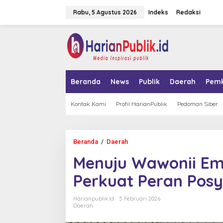
L
Rabu, 5 Agustus 2026
Indeks
Redaksi
e
w
a
tutup
t
i
k
e
k
Beranda
News
Publik
Daerah
Pem
o
n
t
Kontak Kami
Profil HarianPublik
Pedoman Siber
e
n
Beranda
/
Daerah
M
e
Menuju Wawonii Em
n
u
Perkuat Peran Pos
j
u
W
Harianpublik.id
5 Februari 2026
a
Daerah
w
o