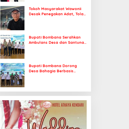
Tokoh Masyarakat Wawonii
Desak Penegakan Adat, Tolak
Perubahan Sepihak Warisan
Leluhur
Bupati Bombana Serahkan
Ambulans Desa dan Santunan
BPJS Ketenagakerjaan
Bupati Bombana Dorong
Desa Bahagia Berbasis
Agrominapolitan