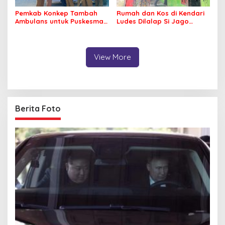
Pemkab Konkep Tambah
Rumah dan Kos di Kendari
Ambulans untuk Puskesmas
Ludes Dilalap Si Jago
Roko-Roko
Merah
View More
Berita Foto