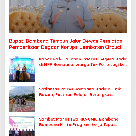
Bupati Bombana Tempuh Jalur Dewan Pers atas
Pemberitaan Dugaan Korupsi Jembatan Cirauci II
Kabar Baik! Layanan Imigrasi Segera Hadir
di MPP Bombana, Warga Tak Perlu Lagi ke
Kendari
Satlantas Polres Bombana Hadir di Titik
Rawan, Pastikan Pelajar Berangkat
Sekolah dengan Aman
Sambut Mahasiswa KKA UMK, Bombana
Bombana Minta Program Kerja Tepat
Sasaran