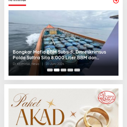
Bongkar Mafia BBM Subsidi, Ditreskrimsus
J
Polda Sultra Sita 8.000 Liter BBM dan
G
Ringkus 3 Tersangka
3
Di Kriminal, News
|
20 Juni 2026
Di