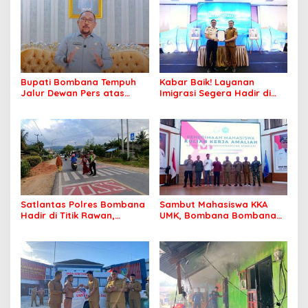
Bupati Bombana Tempuh
Kabar Baik! Layanan
Jalur Dewan Pers atas
Imigrasi Segera Hadir di
Pemberitaan Dugaan
MPP Bombana, Warga Tak
Korupsi Jembatan Cirauci II
Perlu Lagi ke Kendari
Satlantas Polres Bombana
Sambut Mahasiswa KKA
Hadir di Titik Rawan,
UMK, Bombana Bombana
Pastikan Pelajar Berangkat
Minta Program Kerja Tepat
Sekolah dengan Aman
Sasaran