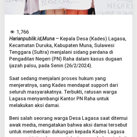
n
i
s
B
e
b
1,766
a
Harianpublik.id,Muna –
Kepala Desa (Kades) Lagasa,
s
Kecamatan Duruka, Kabupaten Muna, Sulawesi
,
R
Tenggara (Sultra) menjalani sidang perdana di
a
Pengadilan Negeri (PN) Raha dalam kasus dugaan
t
ijazah palsu, pada Senin (26/2/2024).
u
s
Saat sedang menjalani proses hukum yang
a
n
menjeratnya, sang Kades mendapat support dari
W
seluruh masyarakatnya. Terbukti, ratusan warga
a
Lagasa menyambangi Kantor PN Raha untuk
r
melakukan aksi damai.
g
a
L
Beni salah seorang warga Desa Lagasa saat ditemui
a
awak media, mengatakan bahwa aksi damai tersebut
g
untuk memberikan dukungan kepada Kades Lagasa
a