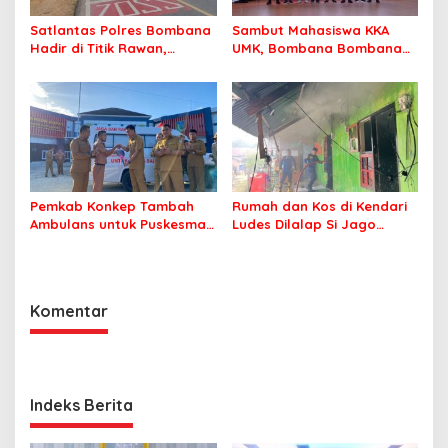
Satlantas Polres Bombana
Sambut Mahasiswa KKA
Hadir di Titik Rawan,
UMK, Bombana Bombana
Pastikan Pelajar Berangkat
Minta Program Kerja Tepat
Sekolah dengan Aman
Sasaran
Pemkab Konkep Tambah
Rumah dan Kos di Kendari
Ambulans untuk Puskesmas
Ludes Dilalap Si Jago
Roko-Roko
Merah
Komentar
Indeks Berita