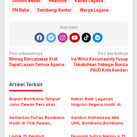
Divonis Bebas
Headline
Kades Lagasa
PN Raha
Sambangi Kantor
Warga Lagasa
Ikuti Kami
N
Pos sebelumnya
Pos berikutnya
Menag Rencanakan KUA
Ira Willis Kesumadoty Yusup
a
Dapat Layani Semua Agama
Dikukuhkan Sebagai Bunda
v
PAUD Kota Kendari
i
Artikel Terkait
g
a
Bupati Bombana Tempuh
Kabar Baik! Layanan
s
Jalur Dewan Pers atas
Imigrasi Segera Hadir di
Pemberitaan Dugaan
MPP Bombana, Warga Tak
i
Korupsi Jembatan Cirauci II
Perlu Lagi ke Kendari
Satlantas Polres Bombana
Sambut Mahasiswa KKA
p
Hadir di Titik Rawan,
UMK, Bombana Bombana
Pastikan Pelajar Berangkat
Minta Program Kerja Tepat
o
Sekolah dengan Aman
Sasaran
Lantik 25 Pejabat
Ekonomi Sultra Melaju 6,23