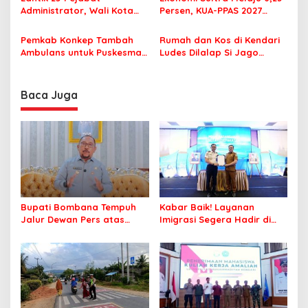
s
Administrator, Wali Kota
Persen, KUA-PPAS 2027
Tegaskan ASN Harus
Resmi Masuk DPRD
Berintegritas dan
Pemkab Konkep Tambah
Rumah dan Kos di Kendari
Profesional Layani
Ambulans untuk Puskesmas
Ludes Dilalap Si Jago
Masyarakat
Roko-Roko
Merah
Baca Juga
Bupati Bombana Tempuh
Kabar Baik! Layanan
Jalur Dewan Pers atas
Imigrasi Segera Hadir di
Pemberitaan Dugaan
MPP Bombana, Warga Tak
Korupsi Jembatan Cirauci II
Perlu Lagi ke Kendari