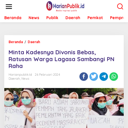
L
e
w
Beranda
News
Publik
Daerah
Pemkot
Pemprov
a
t
i
k
e
Beranda
/
Daerah
M
k
i
o
Minta Kadesnya Divonis Bebas,
n
n
t
Ratusan Warga Lagasa Sambangi PN
t
a
e
Raha
K
n
a
Harianpublik.id
26 Februari 2024
d
Daerah
,
News
e
s
n
y
a
D
i
v
o