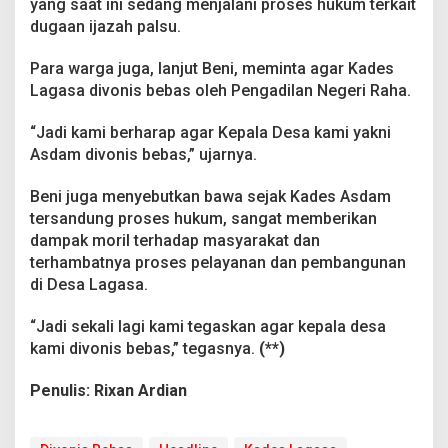
yang saat ini sedang menjalani proses hukum terkait
s
a
dugaan ijazah palsu.
S
a
Para warga juga, lanjut Beni, meminta agar Kades
m
Lagasa divonis bebas oleh Pengadilan Negeri Raha.
b
a
“Jadi kami berharap agar Kepala Desa kami yakni
n
g
Asdam divonis bebas,” ujarnya.
i
P
Beni juga menyebutkan bawa sejak Kades Asdam
N
tersandung proses hukum, sangat memberikan
R
dampak moril terhadap masyarakat dan
a
h
terhambatnya proses pelayanan dan pembangunan
a
di Desa Lagasa.
“Jadi sekali lagi kami tegaskan agar kepala desa
kami divonis bebas,” tegasnya.
(**)
Penulis: Rixan Ardian