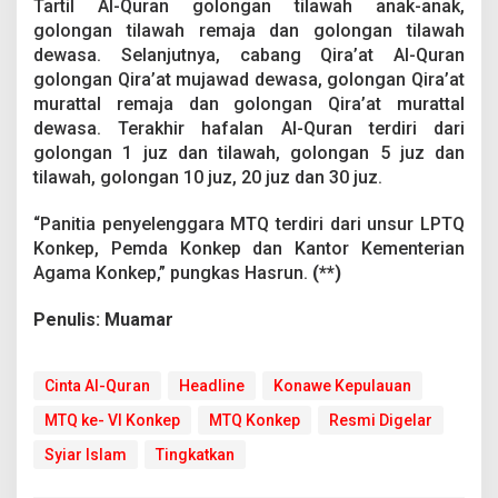
Tartil Al-Quran golongan tilawah anak-anak,
golongan tilawah remaja dan golongan tilawah
dewasa. Selanjutnya, cabang Qira’at Al-Quran
golongan Qira’at mujawad dewasa, golongan Qira’at
murattal remaja dan golongan Qira’at murattal
dewasa. Terakhir hafalan Al-Quran terdiri dari
golongan 1 juz dan tilawah, golongan 5 juz dan
tilawah, golongan 10 juz, 20 juz dan 30 juz.
“Panitia penyelenggara MTQ terdiri dari unsur LPTQ
Konkep, Pemda Konkep dan Kantor Kementerian
Agama Konkep,” pungkas Hasrun.
(**)
Penulis: Muamar
Cinta Al-Quran
Headline
Konawe Kepulauan
MTQ ke- VI Konkep
MTQ Konkep
Resmi Digelar
Syiar Islam
Tingkatkan