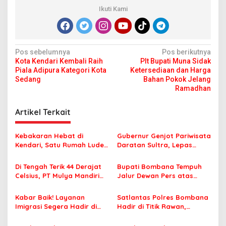
Ikuti Kami
N
Pos sebelumnya
Pos berikutnya
Kota Kendari Kembali Raih
Plt Bupati Muna Sidak
a
Piala Adipura Kategori Kota
Ketersediaan dan Harga
v
Sedang
Bahan Pokok Jelang
Ramadhan
i
g
Artikel Terkait
a
s
Kebakaran Hebat di
Gubernur Genjot Pariwisata
Kendari, Satu Rumah Ludes
Daratan Sultra, Lepas
i
Terbakar
Famtrip Overland Jelajahi
p
Tiga Kabupaten Unggulan
Di Tengah Terik 44 Derajat
Bupati Bombana Tempuh
Celsius, PT Mulya Mandiri
Jalur Dewan Pers atas
o
Travel Pastikan Seluruh
Pemberitaan Dugaan
s
Jamaah Tetap Sehat dan
Korupsi Jembatan Cirauci II
Kabar Baik! Layanan
Satlantas Polres Bombana
Nyaman Beribadah
Imigrasi Segera Hadir di
Hadir di Titik Rawan,
MPP Bombana, Warga Tak
Pastikan Pelajar Berangkat
Perlu Lagi ke Kendari
Sekolah dengan Aman