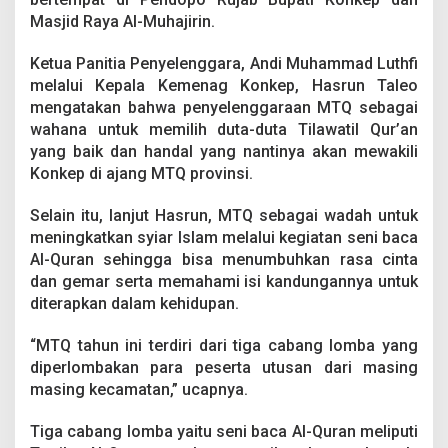
I
Masjid Raya Al-Muhajirin.
s
l
a
Ketua Panitia Penyelenggara, Andi Muhammad Luthfi
m
melalui Kepala Kemenag Konkep, Hasrun Taleo
d
mengatakan bahwa penyelenggaraan MTQ sebagai
a
wahana untuk memilih duta-duta Tilawatil Qur’an
n
yang baik dan handal yang nantinya akan mewakili
C
i
Konkep di ajang MTQ provinsi.
n
t
Selain itu, lanjut Hasrun, MTQ sebagai wadah untuk
a
meningkatkan syiar Islam melalui kegiatan seni baca
A
Al-Quran sehingga bisa menumbuhkan rasa cinta
l
-
dan gemar serta memahami isi kandungannya untuk
Q
diterapkan dalam kehidupan.
u
r
“MTQ tahun ini terdiri dari tiga cabang lomba yang
a
diperlombakan para peserta utusan dari masing
n
masing kecamatan,” ucapnya.
Tiga cabang lomba yaitu seni baca Al-Quran meliputi