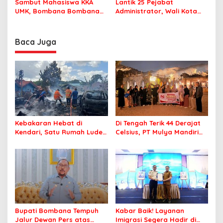
Sambut Mahasiswa KKA
Lantik 25 Pejabat
UMK, Bombana Bombana
Administrator, Wali Kota
Minta Program Kerja Tepat
Tegaskan ASN Harus
Sasaran
Berintegritas dan
Profesional Layani
Baca Juga
Masyarakat
Kebakaran Hebat di
Di Tengah Terik 44 Derajat
Kendari, Satu Rumah Ludes
Celsius, PT Mulya Mandiri
Terbakar
Travel Pastikan Seluruh
Jamaah Tetap Sehat dan
Nyaman Beribadah
Bupati Bombana Tempuh
Kabar Baik! Layanan
Jalur Dewan Pers atas
Imigrasi Segera Hadir di