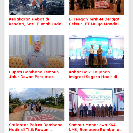
Kebakaran Hebat di
Di Tengah Terik 44 Derajat
Kendari, Satu Rumah Ludes
Celsius, PT Mulya Mandiri
Terbakar
Travel Pastikan Seluruh
Jamaah Tetap Sehat dan
Nyaman Beribadah
Bupati Bombana Tempuh
Kabar Baik! Layanan
Jalur Dewan Pers atas
Imigrasi Segera Hadir di
Pemberitaan Dugaan
MPP Bombana, Warga Tak
Korupsi Jembatan Cirauci II
Perlu Lagi ke Kendari
Satlantas Polres Bombana
Sambut Mahasiswa KKA
Hadir di Titik Rawan,
UMK, Bombana Bombana