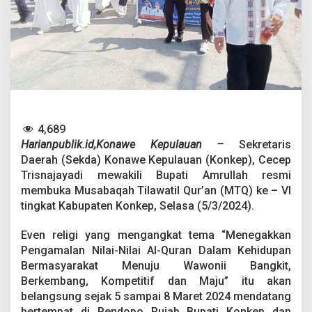
m
i
D
i
g
e
l
a
r
,
4,689
T
i
Harianpublik.id,Konawe Kepulauan –
Sekretaris
n
Daerah (Sekda) Konawe Kepulauan (Konkep), Cecep
g
Trisnajayadi mewakili Bupati Amrullah resmi
k
membuka Musabaqah Tilawatil Qur’an (MTQ) ke – VI
a
t
tingkat Kabupaten Konkep, Selasa (5/3/2024).
k
a
Even religi yang mengangkat tema “Menegakkan
n
Pengamalan Nilai-Nilai Al-Quran Dalam Kehidupan
S
Bermasyarakat Menuju Wawonii Bangkit,
y
i
Berkembang, Kompetitif dan Maju” itu akan
a
belangsung sejak 5 sampai 8 Maret 2024 mendatang
r
bertempat di Pendopo Rujab Bupati Konkep dan