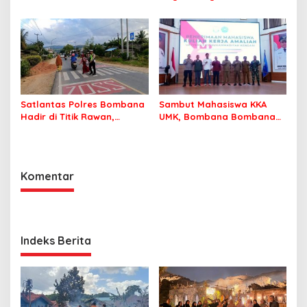
Pemberitaan Dugaan
MPP Bombana, Warga Tak
Korupsi Jembatan Cirauci II
Perlu Lagi ke Kendari
Satlantas Polres Bombana
Sambut Mahasiswa KKA
Hadir di Titik Rawan,
UMK, Bombana Bombana
Pastikan Pelajar Berangkat
Minta Program Kerja Tepat
Sekolah dengan Aman
Sasaran
Komentar
Indeks Berita