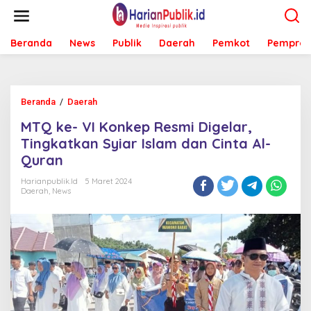
L
e
w
Beranda
News
Publik
Daerah
Pemkot
Pemprov
a
t
i
k
e
Beranda
/
Daerah
M
k
T
o
MTQ ke- VI Konkep Resmi Digelar,
Q
n
k
Tingkatkan Syiar Islam dan Cinta Al-
t
e
e
Quran
-
n
V
Harianpublik.id
5 Maret 2024
I
Daerah
,
News
K
o
n
k
e
p
R
e
s