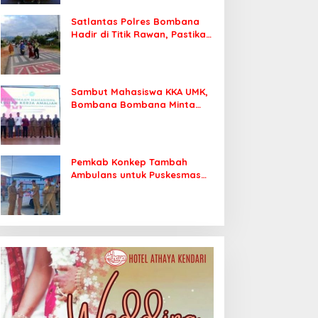
Satlantas Polres Bombana
Hadir di Titik Rawan, Pastikan
Pelajar Berangkat Sekolah
dengan Aman
Sambut Mahasiswa KKA UMK,
Bombana Bombana Minta
Program Kerja Tepat Sasaran
Pemkab Konkep Tambah
Ambulans untuk Puskesmas
Roko-Roko