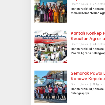
Daerah
,
News
|
27 Septe
HarianPublik.id,Konawe 
melalui Kementerian Agr
Kantah Konkep P
Keadilan Agraria
Daerah
,
News
|
24 Septe
HarianPublik.id,Konawe
Pokok Agraria
Selengka
Semarak Pawai D
Konawe Kepulau
Daerah
,
News
|
11 Agustu
HarianPublik.id,Konawe
Selengkapnya