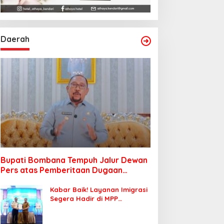
Daerah
Bupati Bombana Tempuh Jalur Dewan
Pers atas Pemberitaan Dugaan
Korupsi Jembatan Cirauci II
Kabar Baik! Layanan Imigrasi
Segera Hadir di MPP
Bombana, Warga Tak Perlu
Lagi ke Kendari