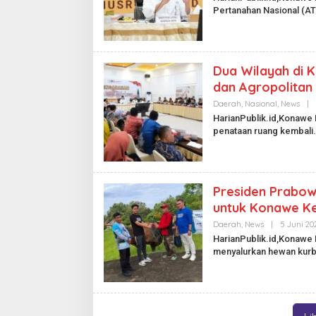
Pertanahan Nasional (A
Dua Wilayah di 
dan Agropolitan
Daerah
,
Nasional
,
News
|
HarianPublik.id,Konawe
penataan ruang kembali.
Presiden Prabow
untuk Konawe K
Daerah
,
News
|
5 Juni 20
HarianPublik.id,Konawe 
menyalurkan hewan kur