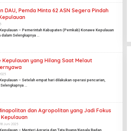
I
A
n DAU, Pemda Minta 62 ASN Segera Pindah
N
P
Kepulauan
U
B
5
O
L
L
 Kepulauan – Pemerintah Kabupaten (Pemkab) Konawe Kepulauan
I
E
a dalam
K
Selengkapnya
H
.
H
I
A
D
R
I
A
 Kepulauan yang Hilang Saat Melaut
N
P
Bernyawa
U
B
2025
O
L
L
Kepulauan – Setelah empat hari dilakukan operasi pencarian,
I
E
a
Selengkapnya
K
H
.
H
I
A
D
R
I
A
inapolitan dan Agropolitan yang Jadi Fokus
N
P
 Kepulauan
U
B
18 Juni 2025
O
L
L
Kepulauan – Menteri Agraria dan Tata Ruang/Kepala Badan