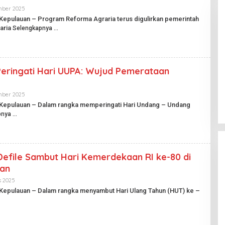
U
B
mber 2025
O
L
L
Kepulauan – Program Reforma Agraria terus digulirkan pemerintah
I
E
aria
K
Selengkapnya
H
.
H
I
A
D
R
I
A
eringati Hari UUPA: Wujud Pemerataan
N
Pesta Pernikahan Berakhir
P
Mencekam, Mahasiswa Ditikam
U
Badik Usai Cekcok saat Pesta
B
mber 2025
O
Di Kriminal
|
29 Juni 2026
L
L
Miras
 Kepulauan – Dalam rangka memperingati Hari Undang – Undang
I
E
pnya
K
H
.
H
I
A
D
R
I
A
efile Sambut Hari Kemerdekaan RI ke-80 di
N
P
an
U
B
s 2025
O
L
L
 Kepulauan – Dalam rangka menyambut Hari Ulang Tahun (HUT) ke –
I
E
K
H
.
H
I
A
D
R