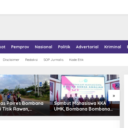
kot
Pemprov
Nasional
Politik
Advertorial
Kriminal
Disclaimer
Redaksi
SOP Jurnalis
Kode Etik
»
tas Polres Bombana
Sambut Mahasiswa KKA
P
i Titik Rawan,
UMK, Bombana Bombana
A
an Pelajar Berangkat
Minta Program Kerja Tepat
R
h dengan Aman
Sasaran