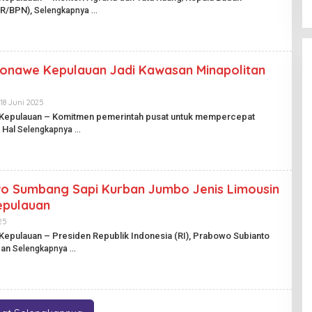
I
E
TR/BPN),
K
Selengkapnya
H
.
H
I
A
D
R
I
A
Konawe Kepulauan Jadi Kawasan Minapolitan
N
P
U
B
18 Juni 2025
O
L
L
 Kepulauan – Komitmen pemerintah pusat untuk mempercepat
I
E
 Hal
Selengkapnya
K
H
.
H
I
A
D
R
I
A
o Sumbang Sapi Kurban Jumbo Jenis Limousin
N
P
epulauan
U
B
25
O
L
L
Kepulauan – Presiden Republik Indonesia (RI), Prabowo Subianto
I
E
ban
Selengkapnya
K
H
.
H
I
A
D
R
I
A
N