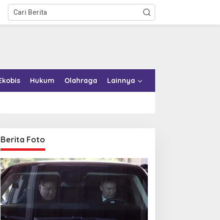
Ekobis
Hukum
Olahraga
Lainnya
Berita Foto
emkab Konkep Tambah
Bupati Bombana Tempuh
mbulans untuk Puskesmas
Jalur Dewan Pers atas
oko-Roko
Pemberitaan Dugaan
Korupsi Jembatan Cirauci II