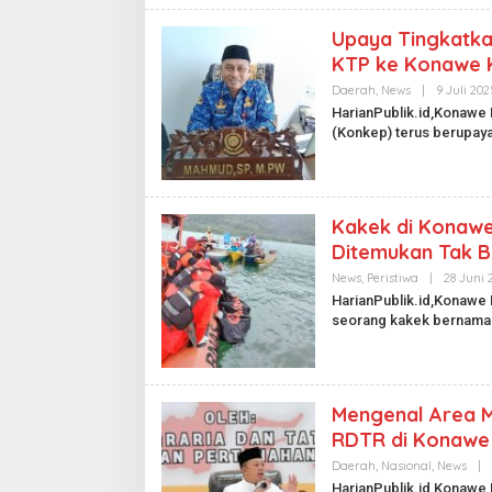
Upaya Tingkatka
KTP ke Konawe 
Daerah
,
News
|
9 Juli 202
HarianPublik.id,Konawe
(Konkep) terus berupay
Kakek di Konawe
Ditemukan Tak 
News
,
Peristiwa
|
28 Juni 
HarianPublik.id,Konawe 
seorang kakek bernam
Mengenal Area M
RDTR di Konawe
Daerah
,
Nasional
,
News
|
HarianPublik.id,Konawe 