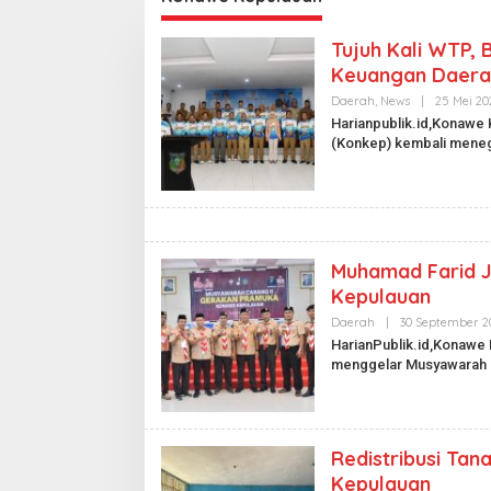
Tujuh Kali WTP,
Keuangan Daera
Daerah
,
News
|
25 Mei 20
Harianpublik.id,Konawe
(Konkep) kembali mene
Muhamad Farid 
Kepulauan
Daerah
|
30 September 2
HarianPublik.id,Konawe
menggelar Musyawarah
Redistribusi Ta
Kepulauan