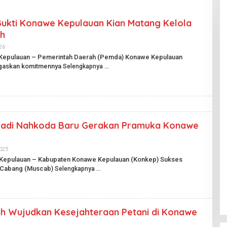
 Bukti Konawe Kepulauan Kian Matang Kelola
h
26
O
L
 Kepulauan – Pemerintah Daerah (Pemda) Konawe Kepulauan
E
gaskan komitmennya
Selengkapnya
H
H
A
R
I
A
N
P
Jadi Nahkoda Baru Gerakan Pramuka Konawe
U
B
L
I
025
O
K
L
 Kepulauan – Kabupaten Konawe Kepulauan (Konkep) Sukses
.
E
I
 Cabang (Muscab)
Selengkapnya
H
D
H
A
R
I
A
nah Wujudkan Kesejahteraan Petani di Konawe
N
P