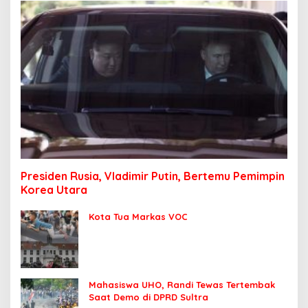
Presiden Rusia, Vladimir Putin, Bertemu Pemimpin
Korea Utara
Kota Tua Markas VOC
Mahasiswa UHO, Randi Tewas Tertembak
Saat Demo di DPRD Sultra