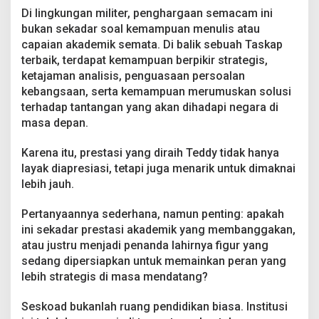
a
Di lingkungan militer, penghargaan semacam ini
d
bukan sekadar soal kemampuan menulis atau
,
capaian akademik semata. Di balik sebuah Taskap
S
e
terbaik, terdapat kemampuan berpikir strategis,
k
ketajaman analisis, penguasaan persoalan
a
kebangsaan, serta kemampuan merumuskan solusi
d
terhadap tantangan yang akan dihadapi negara di
a
r
masa depan.
P
r
Karena itu, prestasi yang diraih Teddy tidak hanya
e
layak diapresiasi, tetapi juga menarik untuk dimaknai
s
lebih jauh.
t
a
s
Pertanyaannya sederhana, namun penting: apakah
i
ini sekadar prestasi akademik yang membanggakan,
A
atau justru menjadi penanda lahirnya figur yang
k
sedang dipersiapkan untuk memainkan peran yang
a
d
lebih strategis di masa mendatang?
e
m
Seskoad bukanlah ruang pendidikan biasa. Institusi
i