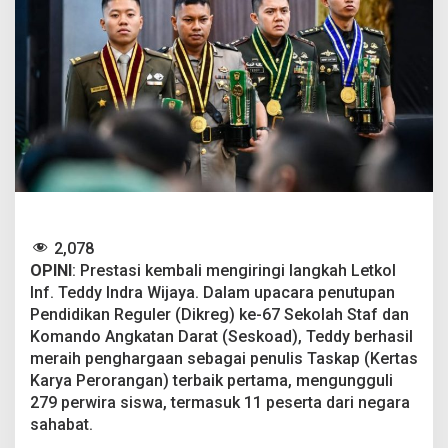
a
i
h
P
r
e
d
i
k
a
t
T
e
r
2,078
b
OPINI
: Prestasi kembali mengiringi langkah Letkol
a
Inf. Teddy Indra Wijaya. Dalam upacara penutupan
i
k
Pendidikan Reguler (Dikreg) ke-67 Sekolah Staf dan
d
Komando Angkatan Darat (Seskoad), Teddy berhasil
i
meraih penghargaan sebagai penulis Taskap (Kertas
S
Karya Perorangan) terbaik pertama, mengungguli
e
279 perwira siswa, termasuk 11 peserta dari negara
s
k
sahabat.
o