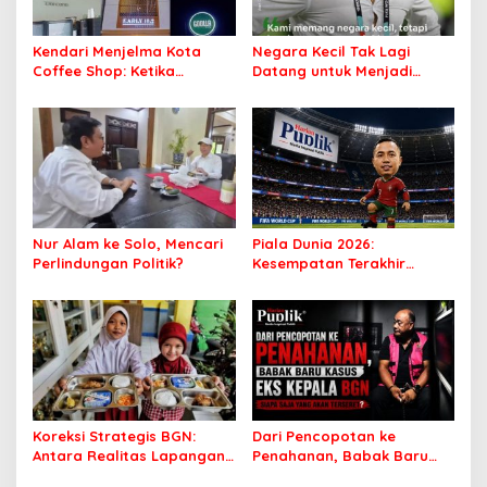
Kendari Menjelma Kota
Negara Kecil Tak Lagi
Coffee Shop: Ketika
Datang untuk Menjadi
Secangkir Kopi Mengubah
Pelengkap
Wajah Sebuah Kota
Nur Alam ke Solo, Mencari
Piala Dunia 2026:
Perlindungan Politik?
Kesempatan Terakhir
Ronaldo atau Awal
Kejatuhan Portugal?
Koreksi Strategis BGN:
Dari Pencopotan ke
Antara Realitas Lapangan
Penahanan, Babak Baru
dan Ambisi Kebijakan
Kasus Eks Kepala BGN,