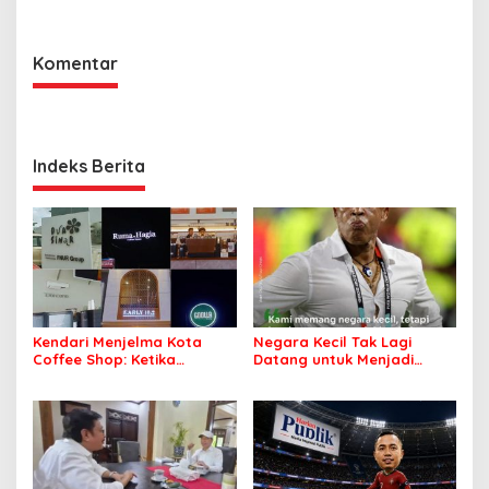
Siapa Saja yang Akan
Terseret?
Komentar
Indeks Berita
Kendari Menjelma Kota
Negara Kecil Tak Lagi
Coffee Shop: Ketika
Datang untuk Menjadi
Secangkir Kopi Mengubah
Pelengkap
Wajah Sebuah Kota