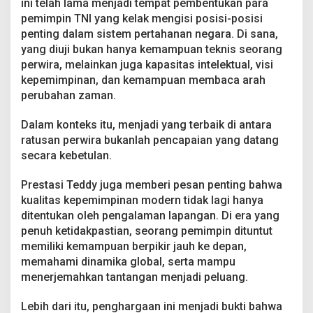
ini telah lama menjadi tempat pembentukan para
k
pemimpin TNI yang kelak mengisi posisi-posisi
a
t
penting dalam sistem pertahanan negara. Di sana,
a
yang diuji bukan hanya kemampuan teknis seorang
u
perwira, melainkan juga kapasitas intelektual, visi
P
kepemimpinan, dan kemampuan membaca arah
e
perubahan zaman.
n
a
n
Dalam konteks itu, menjadi yang terbaik di antara
d
ratusan perwira bukanlah pencapaian yang datang
a
secara kebetulan.
K
a
r
Prestasi Teddy juga memberi pesan penting bahwa
i
kualitas kepemimpinan modern tidak lagi hanya
e
ditentukan oleh pengalaman lapangan. Di era yang
r
penuh ketidakpastian, seorang pemimpin dituntut
S
memiliki kemampuan berpikir jauh ke depan,
t
r
memahami dinamika global, serta mampu
a
menerjemahkan tantangan menjadi peluang.
t
e
Lebih dari itu, penghargaan ini menjadi bukti bahwa
g