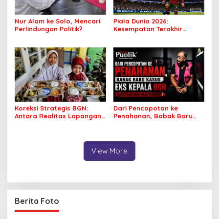
Nur Alam ke Solo, Mencari
Piala Dunia 2026:
Perlindungan Politik?
Kesempatan Terakhir
Ronaldo atau Awal
Kejatuhan Portugal?
Koreksi Strategis BGN:
Dari Pencopotan ke
Antara Realitas Lapangan
Penahanan, Babak Baru
dan Ambisi Kebijakan
Kasus Eks Kepala BGN,
Siapa Saja yang Akan
Terseret?
View More
Berita Foto