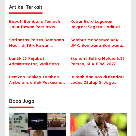
g
Artikel Terkait
a
s
Bupati Bombana Tempuh
Kabar Baik! Layanan
i
Jalur Dewan Pers atas
Imigrasi Segera Hadir di
p
Pemberitaan Dugaan
MPP Bombana, Warga Tak
Korupsi Jembatan Cirauci II
Perlu Lagi ke Kendari
Satlantas Polres Bombana
Sambut Mahasiswa KKA
o
Hadir di Titik Rawan,
UMK, Bombana Bombana
s
Pastikan Pelajar Berangkat
Minta Program Kerja Tepat
Sekolah dengan Aman
Sasaran
Lantik 25 Pejabat
Ekonomi Sultra Melaju 6,23
Administrator, Wali Kota
Persen, KUA-PPAS 2027
Tegaskan ASN Harus
Resmi Masuk DPRD
Berintegritas dan
Pemkab Konkep Tambah
Rumah dan Kos di Kendari
Profesional Layani
Ambulans untuk Puskesmas
Ludes Dilalap Si Jago
Masyarakat
Roko-Roko
Merah
Baca Juga