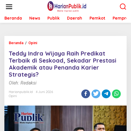
L
e
w
Beranda
News
Publik
Daerah
Pemkot
Pemprov
a
t
i
k
e
Beranda
/
Opini
T
k
e
o
Teddy Indra Wijaya Raih Predikat
d
n
d
Terbaik di Seskoad, Sekadar Prestasi
t
y
e
Akademik atau Penanda Karier
I
n
Strategis?
n
d
Oleh: Redaksi
r
a
Harianpublik.id
4 Juni 2026
W
Opini
i
j
a
y
a
R