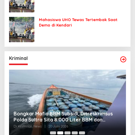
Mahasiswa UHO Tewas Tertembak Saat
Demo di Kendari
Kriminal
Bongkar Mafia BBM Subsidi, Ditreskrimsus
J
Polda Sultra Sita 8.000 Liter BBM dan
G
Ringkus 3 Tersangka
3
Di Kriminal, News
|
20 Juni 2026
Di