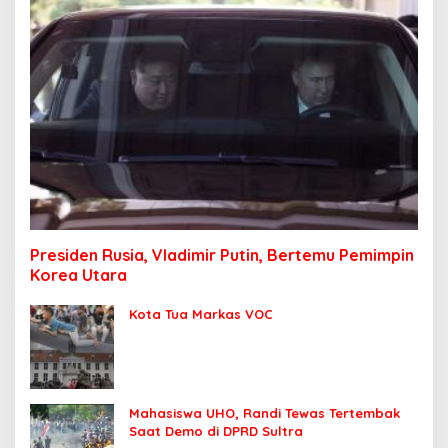
Presiden Rusia, Vladimir Putin, Bertemu Pemimpin
Korea Utara
Kota Tua Markas VOC
Mahasiswa UHO, Randi Tewas Tertembak
Saat Demo di DPRD Sultra