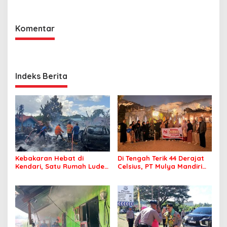
Komentar
Indeks Berita
Kebakaran Hebat di
Di Tengah Terik 44 Derajat
Kendari, Satu Rumah Ludes
Celsius, PT Mulya Mandiri
Terbakar
Travel Pastikan Seluruh
Jamaah Tetap Sehat dan
Nyaman Beribadah