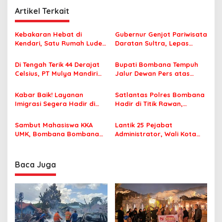
g
Artikel Terkait
a
s
Kebakaran Hebat di
Gubernur Genjot Pariwisata
Kendari, Satu Rumah Ludes
Daratan Sultra, Lepas
i
Terbakar
Famtrip Overland Jelajahi
p
Tiga Kabupaten Unggulan
Di Tengah Terik 44 Derajat
Bupati Bombana Tempuh
Celsius, PT Mulya Mandiri
Jalur Dewan Pers atas
o
Travel Pastikan Seluruh
Pemberitaan Dugaan
s
Jamaah Tetap Sehat dan
Korupsi Jembatan Cirauci II
Kabar Baik! Layanan
Satlantas Polres Bombana
Nyaman Beribadah
Imigrasi Segera Hadir di
Hadir di Titik Rawan,
MPP Bombana, Warga Tak
Pastikan Pelajar Berangkat
Perlu Lagi ke Kendari
Sekolah dengan Aman
Sambut Mahasiswa KKA
Lantik 25 Pejabat
UMK, Bombana Bombana
Administrator, Wali Kota
Minta Program Kerja Tepat
Tegaskan ASN Harus
Sasaran
Berintegritas dan
Profesional Layani
Baca Juga
Masyarakat