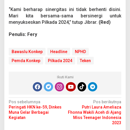
“Kami berharap sinergitas ini tidak berhenti disini.
Mari kita bersama-sama bersinergi untuk
menyukseskan Pilkada 2024,” tutup Jibrar.
(Red)
Penulis: Fery
Bawaslu Konkep
Headline
NPHD
Pemda Konkep
Pilkada 2024
Teken
Ikuti Kami
N
Pos sebelumnya
Pos berikutnya
Peringati HKN ke-59, Dinkes
Putri Laura Ameliaza
a
Muna Gelar Berbagai
Fhonna Wakili Aceh di Ajang
v
Kegiatan
Miss Teenager Indonesia
2023
i