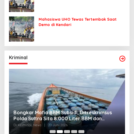
Mahasiswa UHO Tewas Tertembak Saat
Demo di Kendari
Kriminal
Bongkar Mafia BBM Subsidi, Ditreskrimsus
J
Polda Sultra Sita 8.000 Liter BBM dan
G
Ringkus 3 Tersangka
3
Di Kriminal, News
|
20 Juni 2026
Di