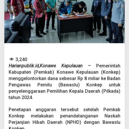
n
k
e
p
T
e
k
e
n
N
P
H
3,240
D
Harianpublik.id,Konawe Kepulauan –
Pemerintah
P
Kabupaten (Pemkab) Konawe Kepulauan (Konkep)
i
menggelontorkan dana sebesar Rp 8 miliar ke Badan
l
Pengawas Pemilu (Bawaslu) Konkep untuk
k
a
penyelenggaraan Pemilihan Kepala Daerah (Pilkada)
d
tahun 2024.
a
2
Penetapan anggaran tersebut setelah Pemkab
0
Konkep melakukan penandatanganan Naskah
2
4
Perjanjian Hibah Daerah (NPHD) dengan Bawaslu
Konkep.