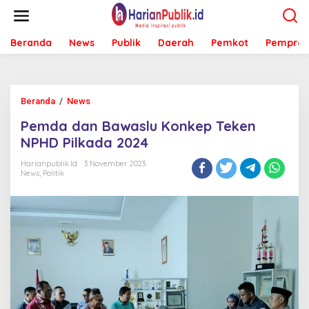
L
e
w
Beranda
News
Publik
Daerah
Pemkot
Pemprov
a
t
i
k
e
Beranda
/
News
P
k
e
o
Pemda dan Bawaslu Konkep Teken
m
n
d
NPHD Pilkada 2024
t
a
e
d
Harianpublik.id
3 November 2023
n
News
,
Politik
a
n
B
a
w
a
s
l
u
K
o