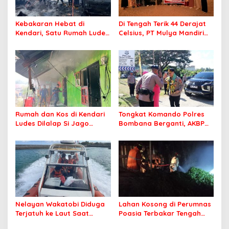
Kebakaran Hebat di
Di Tengah Terik 44 Derajat
Kendari, Satu Rumah Ludes
Celsius, PT Mulya Mandiri
Terbakar
Travel Pastikan Seluruh
Jamaah Tetap Sehat dan
Nyaman Beribadah
Rumah dan Kos di Kendari
Tongkat Komando Polres
Ludes Dilalap Si Jago
Bombana Berganti, AKBP
Merah
Irwandhy Idrus Nahkodai
Kepolisian Bombana
Nelayan Wakatobi Diduga
Lahan Kosong di Perumnas
Terjatuh ke Laut Saat
Poasia Terbakar Tengah
Memancing
Malam