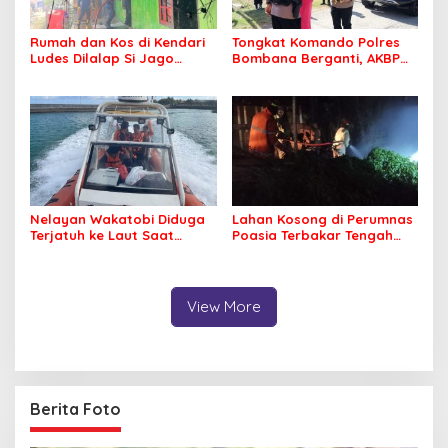
Rumah dan Kos di Kendari
Tongkat Komando Polres
Ludes Dilalap Si Jago
Bombana Berganti, AKBP
Merah
Irwandhy Idrus Nahkodai
Kepolisian Bombana
Nelayan Wakatobi Diduga
Lahan Kosong di Perumnas
Terjatuh ke Laut Saat
Poasia Terbakar Tengah
Memancing
Malam
View More
Berita Foto