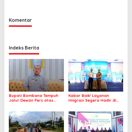
Kepolisian Bombana
Komentar
Indeks Berita
Bupati Bombana Tempuh
Kabar Baik! Layanan
Jalur Dewan Pers atas
Imigrasi Segera Hadir di
Pemberitaan Dugaan
MPP Bombana, Warga Tak
Korupsi Jembatan Cirauci II
Perlu Lagi ke Kendari