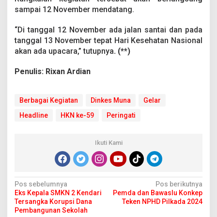
sampai 12 November mendatang.
“Di tanggal 12 November ada jalan santai dan pada
tanggal 13 November tepat Hari Kesehatan Nasional
akan ada upacara,” tutupnya
. (**)
Penulis: Rixan Ardian
Berbagai Kegiatan
Dinkes Muna
Gelar
Headline
HKN ke-59
Peringati
Ikuti Kami
N
Pos sebelumnya
Pos berikutnya
Eks Kepala SMKN 2 Kendari
Pemda dan Bawaslu Konkep
a
Tersangka Korupsi Dana
Teken NPHD Pilkada 2024
v
Pembangunan Sekolah