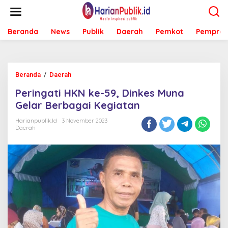
L
e
w
Beranda
News
Publik
Daerah
Pemkot
Pemprov
a
t
i
k
e
Beranda
/
Daerah
P
k
e
o
Peringati HKN ke-59, Dinkes Muna
r
n
i
Gelar Berbagai Kegiatan
t
n
e
g
Harianpublik.id
3 November 2023
n
Daerah
a
t
i
H
K
N
k
e
-
5
9