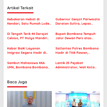
i
Artikel Terkait
g
a
Kebakaran Hebat di
Gubernur Genjot Pariwisata
s
Kendari, Satu Rumah Ludes
Daratan Sultra, Lepas
Terbakar
Famtrip Overland Jelajahi
i
Tiga Kabupaten Unggulan
Di Tengah Terik 44 Derajat
Bupati Bombana Tempuh
p
Celsius, PT Mulya Mandiri
Jalur Dewan Pers atas
Travel Pastikan Seluruh
Pemberitaan Dugaan
o
Jamaah Tetap Sehat dan
Korupsi Jembatan Cirauci II
Kabar Baik! Layanan
Satlantas Polres Bombana
s
Nyaman Beribadah
Imigrasi Segera Hadir di
Hadir di Titik Rawan,
MPP Bombana, Warga Tak
Pastikan Pelajar Berangkat
Perlu Lagi ke Kendari
Sekolah dengan Aman
Sambut Mahasiswa KKA
Lantik 25 Pejabat
UMK, Bombana Bombana
Administrator, Wali Kota
Minta Program Kerja Tepat
Tegaskan ASN Harus
Sasaran
Berintegritas dan
Profesional Layani
Baca Juga
Masyarakat