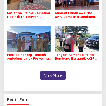
Satlantas Polres Bombana
Sambut Mahasiswa KKA
Hadir di Titik Rawan,
UMK, Bombana Bombana
Pastikan Pelajar Berangkat
Minta Program Kerja Tepat
Sekolah dengan Aman
Sasaran
Pemkab Konkep Tambah
Tongkat Komando Polres
Ambulans untuk Puskesmas
Bombana Berganti, AKBP
Roko-Roko
Irwandhy Idrus Nahkodai
Kepolisian Bombana
View More
Berita Foto