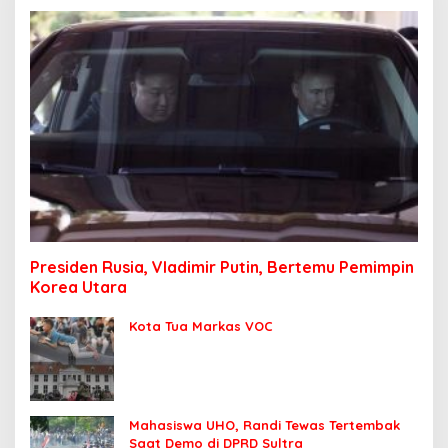
Presiden Rusia, Vladimir Putin, Bertemu Pemimpin
Korea Utara
Kota Tua Markas VOC
Mahasiswa UHO, Randi Tewas Tertembak
Saat Demo di DPRD Sultra