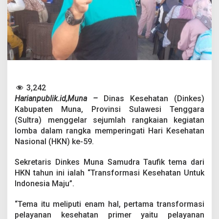
,
D
i
n
k
e
s
M
u
n
3,242
a
Harianpublik.id,Muna –
Dinas Kesehatan (Dinkes)
G
e
Kabupaten Muna, Provinsi Sulawesi Tenggara
l
(Sultra) menggelar sejumlah rangkaian kegiatan
a
lomba dalam rangka memperingati Hari Kesehatan
r
Nasional (HKN) ke-59.
B
e
r
Sekretaris Dinkes Muna Samudra Taufik tema dari
b
HKN tahun ini ialah “Transformasi Kesehatan Untuk
a
Indonesia Maju”.
g
a
“Tema itu meliputi enam hal, pertama transformasi
i
K
pelayanan kesehatan primer yaitu pelayanan