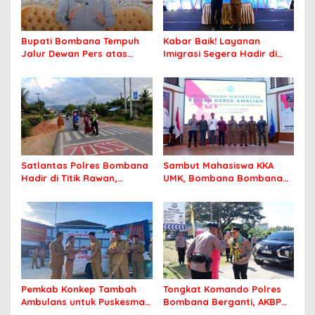
Bupati Bombana Tempuh
Kabar Baik! Layanan
Jalur Dewan Pers atas
Imigrasi Segera Hadir di
Pemberitaan Dugaan
MPP Bombana, Warga Tak
Korupsi Jembatan Cirauci II
Perlu Lagi ke Kendari
Satlantas Polres Bombana
Sambut Mahasiswa KKA
Hadir di Titik Rawan,
UMK, Bombana Bombana
Pastikan Pelajar Berangkat
Minta Program Kerja Tepat
Sekolah dengan Aman
Sasaran
Pemkab Konkep Tambah
Tongkat Komando Polres
Ambulans untuk Puskesmas
Bombana Berganti, AKBP
Roko-Roko
Irwandhy Idrus Nahkodai