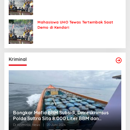
Mahasiswa UHO Tewas Tertembak Saat
Demo di Kendari
Kriminal
Bongkar Mafia BBM Subsidi, Ditreskrimsus
J
Polda Sultra Sita 8.000 Liter BBM dan
G
Ringkus 3 Tersangka
3
Di Kriminal, News
|
20 Juni 2026
Di