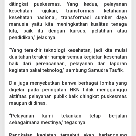
e
ditingkat puskesmas. Yang kedua, pelayanan
g
kesehatan rujukan, transformasi ketahanan
i
kesehatan nasional, transformasi sumber daya
a
manusia yaitu kita meningkatkan kualitas tenaga
t
a
kita, baik itu dengan kursus, pelatihan atau
n
pendidikan,” jelasnya.
“Yang terakhir teknologi kesehatan, jadi kita mulai
dua tahun terakhir hampir semua kegiatan kesehatan
baik dari perencanaan, pelayanan dan laporan
kegiatan pakai teknolog,” sambung Samudra Taufik.
Dia juga menyebutkan bahwa berbagai lomba yang
digelar pada peringatan HKN tidak mengganggu
aktifitas pelayanan publik baik ditingkat puskesmas
maupun di dinas.
“Pelayanan kami tekankan tetap berjalan
sebagaimana mestinya,” tegasnya.
Rangkaian kegiatan tersebut akan berlangsung