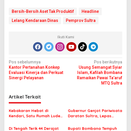
Bersih-Bersih Aset Tak Produktif
Headline
Lelang Kendaraan Dinas
Pemprov Sultra
Ikuti Kami
N
Pos sebelumnya
Pos berikutnya
Kantor Pertanahan Konkep
Usung Semangat Syiar
a
Evaluasi Kinerja dan Perkuat
Islam, Kafilah Bombana
v
Sinergi Pelayanan
Ramaikan Pawai Ta’aruf
MTQ Sultra
i
g
Artikel Terkait
a
s
Kebakaran Hebat di
Gubernur Genjot Pariwisata
Kendari, Satu Rumah Ludes
Daratan Sultra, Lepas
i
Terbakar
Famtrip Overland Jelajahi
p
Tiga Kabupaten Unggulan
Di Tengah Terik 44 Derajat
Bupati Bombana Tempuh