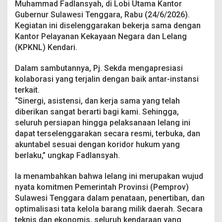
Muhammad Fadlansyah, di Lobi Utama Kantor
-
B
Gubernur Sulawesi Tenggara, Rabu (24/6/2026).
e
Kegiatan ini diselenggarakan bekerja sama dengan
r
Kantor Pelayanan Kekayaan Negara dan Lelang
s
(KPKNL) Kendari.
i
h
A
Dalam sambutannya, Pj. Sekda mengapresiasi
s
kolaborasi yang terjalin dengan baik antar-instansi
e
terkait.
t
“Sinergi, asistensi, dan kerja sama yang telah
T
a
diberikan sangat berarti bagi kami. Sehingga,
k
seluruh persiapan hingga pelaksanaan lelang ini
P
dapat terselenggarakan secara resmi, terbuka, dan
r
akuntabel sesuai dengan koridor hukum yang
o
berlaku,” ungkap Fadlansyah.
d
u
k
Ia menambahkan bahwa lelang ini merupakan wujud
t
nyata komitmen Pemerintah Provinsi (Pemprov)
i
Sulawesi Tenggara dalam penataan, penertiban, dan
f
optimalisasi tata kelola barang milik daerah. Secara
teknis dan ekonomis, seluruh kendaraan yang