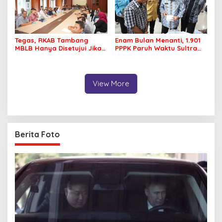
Tegas, RKAB Tambang
Enam Bulan Menanti, 1.901
MBLB Hanya Disetujui Jika
PPPK Paruh Waktu Sultra
Pengusaha Patuh Aturan
Akhirnya Terima Rapel Gaji
Reklamasi
View More
Berita Foto