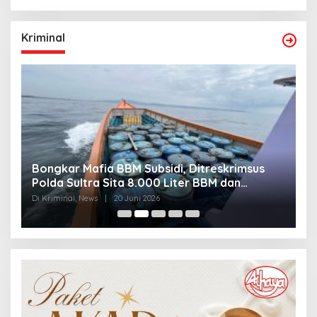
Kriminal
Bongkar Mafia BBM Subsidi, Ditreskrimsus
J
Polda Sultra Sita 8.000 Liter BBM dan
G
Ringkus 3 Tersangka
3
Di Kriminal, News
|
20 Juni 2026
Di