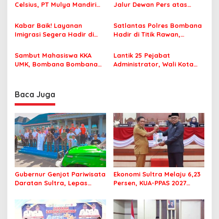
Celsius, PT Mulya Mandiri
Jalur Dewan Pers atas
o
Travel Pastikan Seluruh
Pemberitaan Dugaan
s
Jamaah Tetap Sehat dan
Korupsi Jembatan Cirauci II
Kabar Baik! Layanan
Satlantas Polres Bombana
Nyaman Beribadah
Imigrasi Segera Hadir di
Hadir di Titik Rawan,
MPP Bombana, Warga Tak
Pastikan Pelajar Berangkat
Perlu Lagi ke Kendari
Sekolah dengan Aman
Sambut Mahasiswa KKA
Lantik 25 Pejabat
UMK, Bombana Bombana
Administrator, Wali Kota
Minta Program Kerja Tepat
Tegaskan ASN Harus
Sasaran
Berintegritas dan
Profesional Layani
Baca Juga
Masyarakat
Gubernur Genjot Pariwisata
Ekonomi Sultra Melaju 6,23
Daratan Sultra, Lepas
Persen, KUA-PPAS 2027
Famtrip Overland Jelajahi
Resmi Masuk DPRD
Tiga Kabupaten Unggulan