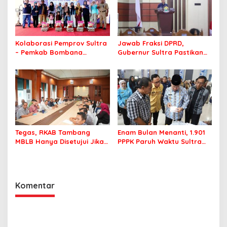
Kolaborasi Pemprov Sultra
Jawab Fraksi DPRD,
– Pemkab Bombana
Gubernur Sultra Pastikan
Hadirkan Aksi Bergizi di
Penertiban Aset Daerah
SMAN 7 Bombana
Jadi Prioritas
Tegas, RKAB Tambang
Enam Bulan Menanti, 1.901
MBLB Hanya Disetujui Jika
PPPK Paruh Waktu Sultra
Pengusaha Patuh Aturan
Akhirnya Terima Rapel Gaji
Reklamasi
Komentar