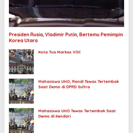
Presiden Rusia, Vladimir Putin, Bertemu Pemimpin
Korea Utara
Kota Tua Markas VOC
Mahasiswa UHO, Randi Tewas Tertembak
Saat Demo di DPRD Sultra
Mahasiswa UHO Tewas Tertembak Saat
Demo di Kendari