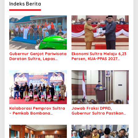
Indeks Berita
Gubernur Genjot Pariwisata
Ekonomi Sultra Melaju 6,23
Daratan Sultra, Lepas
Persen, KUA-PPAS 2027
Famtrip Overland Jelajahi
Resmi Masuk DPRD
Tiga Kabupaten Unggulan
Kolaborasi Pemprov Sultra
Jawab Fraksi DPRD,
– Pemkab Bombana
Gubernur Sultra Pastikan
Hadirkan Aksi Bergizi di
Penertiban Aset Daerah
SMAN 7 Bombana
Jadi Prioritas