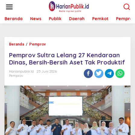
L
e
w
Beranda
News
Publik
Daerah
Pemkot
Pemprov
a
t
i
k
e
Beranda
/
Pemprov
P
k
e
o
Pemprov Sultra Lelang 27 Kendaraan
m
n
p
Dinas, Bersih-Bersih Aset Tak Produktif
t
r
e
o
Harianpublik.id
25 Juni 2026
n
Pemprov
v
S
u
l
t
r
a
L
e
l
a