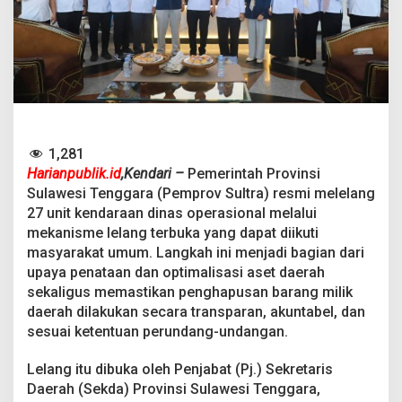
n
g
2
7
K
e
n
d
a
r
1,281
a
Harianpublik.id
,Kendari –
Pemerintah Provinsi
a
Sulawesi Tenggara (Pemprov Sultra) resmi melelang
n
27 unit kendaraan dinas operasional melalui
D
i
mekanisme lelang terbuka yang dapat diikuti
n
masyarakat umum. Langkah ini menjadi bagian dari
a
upaya penataan dan optimalisasi aset daerah
s
sekaligus memastikan penghapusan barang milik
,
daerah dilakukan secara transparan, akuntabel, dan
B
e
sesuai ketentuan perundang-undangan.
r
s
Lelang itu dibuka oleh Penjabat (Pj.) Sekretaris
i
Daerah (Sekda) Provinsi Sulawesi Tenggara,
h