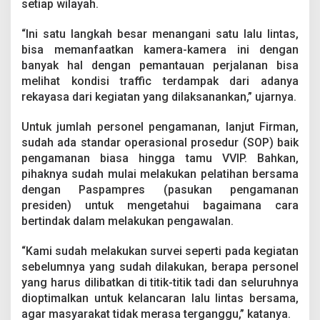
setiap wilayah.
y
a
r
“Ini satu langkah besar menangani satu lalu lintas,
a
bisa memanfaatkan kamera-kamera ini dengan
k
banyak hal dengan pemantauan perjalanan bisa
a
melihat kondisi traffic terdampak dari adanya
t
rekayasa dari kegiatan yang dilaksanankan,” ujarnya.
Untuk jumlah personel pengamanan, lanjut Firman,
sudah ada standar operasional prosedur (SOP) baik
pengamanan biasa hingga tamu VVIP. Bahkan,
pihaknya sudah mulai melakukan pelatihan bersama
dengan Paspampres (pasukan pengamanan
presiden) untuk mengetahui bagaimana cara
bertindak dalam melakukan pengawalan.
“Kami sudah melakukan survei seperti pada kegiatan
sebelumnya yang sudah dilakukan, berapa personel
yang harus dilibatkan di titik-titik tadi dan seluruhnya
dioptimalkan untuk kelancaran lalu lintas bersama,
agar masyarakat tidak merasa terganggu,” katanya.