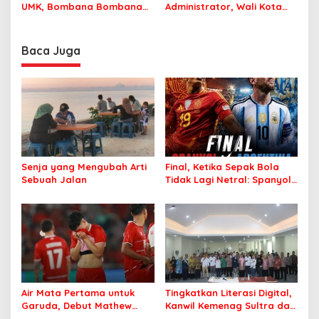
UMK, Bombana Bombana
Administrator, Wali Kota
Minta Program Kerja Tepat
Tegaskan ASN Harus
Sasaran
Berintegritas dan
Profesional Layani
Baca Juga
Masyarakat
Senja yang Mengubah Arti
Final, Ketika Sepak Bola
Sebuah Jalan
Tidak Lagi Netral: Spanyol
vs Argentina
Air Mata Pertama untuk
Tingkatkan Literasi Digital,
Garuda, Debut Mathew
Kanwil Kemenag Sultra dan
Baker Sentuh Hati
Mafindo Kendari Gelar