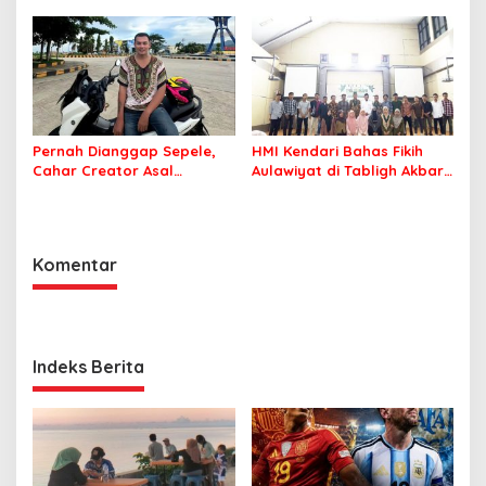
Indonesia
Pelatihan AI Ready ASEAN
Pernah Dianggap Sepele,
HMI Kendari Bahas Fikih
Cahar Creator Asal
Aulawiyat di Tabligh Akbar
Bombana Raup Puluhan
FISIP UHO
Juta dari Media Sosial
Komentar
Indeks Berita