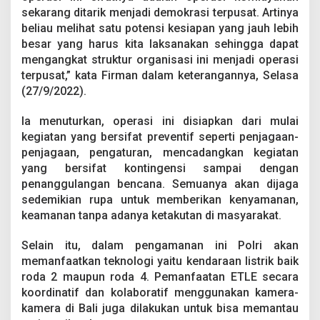
n
sekarang ditarik menjadi demokrasi terpusat. Artinya
K
beliau melihat satu potensi kesiapan yang jauh lebih
a
besar yang harus kita laksanakan sehingga dapat
k
o
mengangkat struktur organisasi ini menjadi operasi
r
terpusat,” kata Firman dalam keterangannya, Selasa
l
(27/9/2022).
a
n
Ia menuturkan, operasi ini disiapkan dari mulai
t
a
kegiatan yang bersifat preventif seperti penjagaan-
s
penjagaan, pengaturan, mencadangkan kegiatan
P
yang bersifat kontingensi sampai dengan
o
penanggulangan bencana. Semuanya akan dijaga
l
r
sedemikian rupa untuk memberikan kenyamanan,
i
keamanan tanpa adanya ketakutan di masyarakat.
u
n
Selain itu, dalam pengamanan ini Polri akan
t
memanfaatkan teknologi yaitu kendaraan listrik baik
u
k
roda 2 maupun roda 4. Pemanfaatan ETLE secara
M
koordinatif dan kolaboratif menggunakan kamera-
a
kamera di Bali juga dilakukan untuk bisa memantau
s