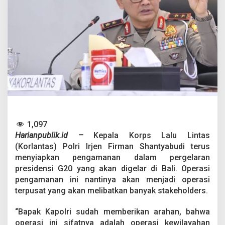
a
n
G
2
0
d
i
B
a
l
i
,
B
e
1,097
g
Harianpublik.id –
Kepala Korps Lalu Lintas
i
(Korlantas) Polri Irjen Firman Shantyabudi terus
n
i
menyiapkan pengamanan dalam pergelaran
H
presidensi G20 yang akan digelar di Bali. Operasi
i
pengamanan ini nantinya akan menjadi operasi
m
terpusat yang akan melibatkan banyak stakeholders.
b
a
u
“Bapak Kapolri sudah memberikan arahan, bahwa
a
operasi ini sifatnya adalah operasi kewilayahan