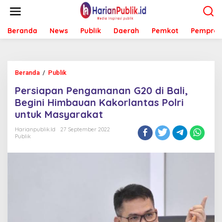
L
e
w
Beranda
News
Publik
Daerah
Pemkot
Pemprov
a
t
i
k
e
Beranda
/
Publik
P
k
e
o
Persiapan Pengamanan G20 di Bali,
r
n
s
Begini Himbauan Kakorlantas Polri
t
i
e
untuk Masyarakat
a
n
p
Harianpublik.id
27 September 2022
a
Publik
n
P
e
n
g
a
m
a
n