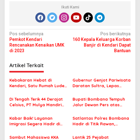
Ikuti Kami
N
Pos sebelumnya
Pos berikutnya
Pemkot Kendari
160 Kepala Keluarga Korban
a
Rencanakan Kenaikan UMK
Banjir di Kendari Dapat
v
di 2023
Bantuan
i
Artikel Terkait
g
a
Kebakaran Hebat di
Gubernur Genjot Pariwisata
s
Kendari, Satu Rumah Ludes
Daratan Sultra, Lepas
Terbakar
Famtrip Overland Jelajahi
i
Tiga Kabupaten Unggulan
Di Tengah Terik 44 Derajat
Bupati Bombana Tempuh
p
Celsius, PT Mulya Mandiri
Jalur Dewan Pers atas
Travel Pastikan Seluruh
Pemberitaan Dugaan
o
Jamaah Tetap Sehat dan
Korupsi Jembatan Cirauci II
Kabar Baik! Layanan
Satlantas Polres Bombana
s
Nyaman Beribadah
Imigrasi Segera Hadir di
Hadir di Titik Rawan,
MPP Bombana, Warga Tak
Pastikan Pelajar Berangkat
Perlu Lagi ke Kendari
Sekolah dengan Aman
Sambut Mahasiswa KKA
Lantik 25 Pejabat