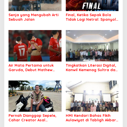
Senja yang Mengubah Arti
Final, Ketika Sepak Bola
Sebuah Jalan
Tidak Lagi Netral: Spanyol
vs Argentina
Air Mata Pertama untuk
Tingkatkan Literasi Digital,
Garuda, Debut Mathew
Kanwil Kemenag Sultra dan
Baker Sentuh Hati
Mafindo Kendari Gelar
Indonesia
Pelatihan AI Ready ASEAN
Pernah Dianggap Sepele,
HMI Kendari Bahas Fikih
Cahar Creator Asal
Aulawiyat di Tabligh Akbar
Bombana Raup Puluhan
FISIP UHO