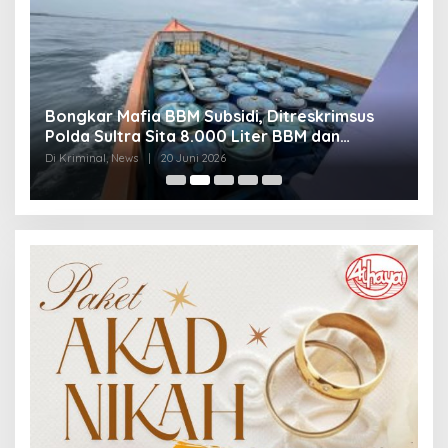
Bongkar Mafia BBM Subsidi, Ditreskrimsus
J
Polda Sultra Sita 8.000 Liter BBM dan
G
Ringkus 3 Tersangka
3
Di Kriminal, News
|
20 Juni 2026
Di