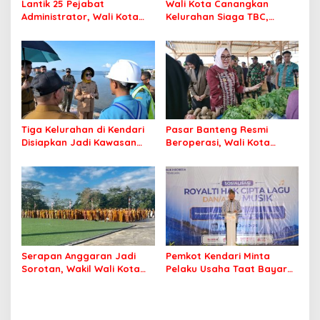
Lantik 25 Pejabat
Wali Kota Canangkan
Administrator, Wali Kota
Kelurahan Siaga TBC,
Tegaskan ASN Harus
Percepat Target Kendari
Berintegritas dan
Bebas Tuberkulosis
Profesional Layani
Masyarakat
Tiga Kelurahan di Kendari
Pasar Banteng Resmi
Disiapkan Jadi Kawasan
Beroperasi, Wali Kota
Pesisir Modern
Kendari Siapkan Pusat
Ekonomi Baru
Serapan Anggaran Jadi
Pemkot Kendari Minta
Sorotan, Wakil Wali Kota
Pelaku Usaha Taat Bayar
Kendari Ajak ASN Bergerak
Royalti Musik
Jaga Kebersihan Kota