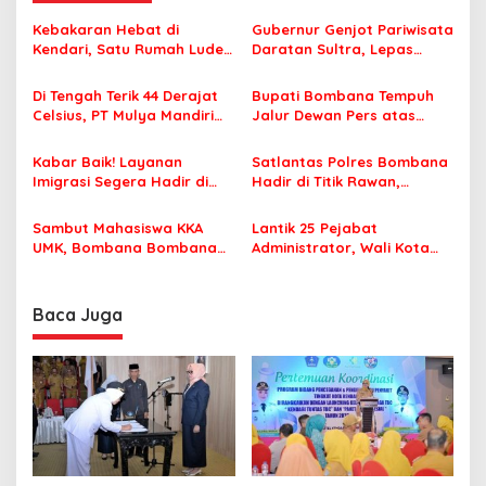
a
s
Kebakaran Hebat di
Gubernur Genjot Pariwisata
Kendari, Satu Rumah Ludes
Daratan Sultra, Lepas
i
Terbakar
Famtrip Overland Jelajahi
p
Tiga Kabupaten Unggulan
Di Tengah Terik 44 Derajat
Bupati Bombana Tempuh
Celsius, PT Mulya Mandiri
Jalur Dewan Pers atas
o
Travel Pastikan Seluruh
Pemberitaan Dugaan
s
Jamaah Tetap Sehat dan
Korupsi Jembatan Cirauci II
Kabar Baik! Layanan
Satlantas Polres Bombana
Nyaman Beribadah
Imigrasi Segera Hadir di
Hadir di Titik Rawan,
MPP Bombana, Warga Tak
Pastikan Pelajar Berangkat
Perlu Lagi ke Kendari
Sekolah dengan Aman
Sambut Mahasiswa KKA
Lantik 25 Pejabat
UMK, Bombana Bombana
Administrator, Wali Kota
Minta Program Kerja Tepat
Tegaskan ASN Harus
Sasaran
Berintegritas dan
Profesional Layani
Baca Juga
Masyarakat