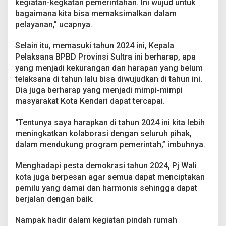
kegiatan-kegkatan pemerintahan. Ini wujud untuk
P
e
bagaimana kita bisa memaksimalkan dalam
r
pelayanan,” ucapnya.
t
a
Selain itu, memasuki tahun 2024 ini, Kepala
m
Pelaksana BPBD Provinsi Sultra ini berharap, apa
a
T
yang menjadi kekurangan dan harapan yang belum
a
telaksana di tahun lalu bisa diwujudkan di tahun ini.
h
Dia juga berharap yang menjadi mimpi-mimpi
u
masyarakat Kota Kendari dapat tercapai.
n
2
0
“Tentunya saya harapkan di tahun 2024 ini kita lebih
2
meningkatkan kolaborasi dengan seluruh pihak,
4
dalam mendukung program pemerintah,” imbuhnya.
Menghadapi pesta demokrasi tahun 2024, Pj Wali
kota juga berpesan agar semua dapat menciptakan
pemilu yang damai dan harmonis sehingga dapat
berjalan dengan baik.
Nampak hadir dalam kegiatan pindah rumah