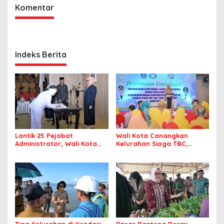
Komentar
Indeks Berita
Lantik 25 Pejabat
Wali Kota Canangkan
Administrator, Wali Kota
Kelurahan Siaga TBC,
Tegaskan ASN Harus
Percepat Target Kendari
Berintegritas dan
Bebas Tuberkulosis
Profesional Layani
Masyarakat