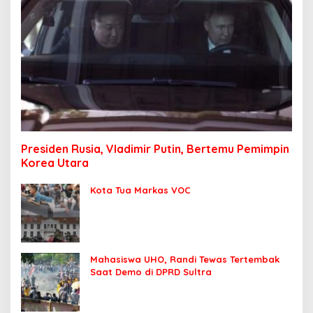
Presiden Rusia, Vladimir Putin, Bertemu Pemimpin
Korea Utara
Kota Tua Markas VOC
Mahasiswa UHO, Randi Tewas Tertembak
Saat Demo di DPRD Sultra