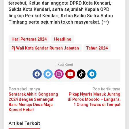
tersebut, Ketua dan anggota DPRD Kota Kendari,
Sekda Kota Kendari, serta sejumlah Kepala OPD
lingkup Pemkot Kendari, Ketua Kadin Sultra Anton
Timbang serta sejumlah tokoh masyarakat.
(**)
Hari Pertama 2024
Headline
Pj Wali Kota KendariRumah Jabatan
Tahun 2024
Ikuti Kami
N
Pos sebelumnya
Pos berikutnya
Semarak Akhir: Songsong
Pikap Nyaris Masuk Jurang
a
2024 dengan Semangat
di Poros Mosolo – Langara,
v
Baru Menuju Desa Maju
1 Orang Tewas di Tempat
Konsel Hebat
i
g
Artikel Terkait