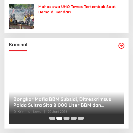
Mahasiswa UHO Tewas Tertembak Saat
Demo di Kendari
Kriminal
Bongkar Mafia BBM Subsidi, Ditreskrimsus
J
Polda Sultra Sita 8.000 Liter BBM dan
G
Ringkus 3 Tersangka
3
Di Kriminal, News
|
20 Juni 2026
Di