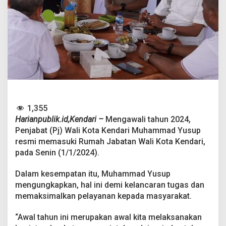
T
e
m
p
a
t
i
R
u
m
a
h
1,355
J
Harianpublik.id,Kendari –
Mengawali tahun 2024,
a
b
Penjabat (Pj) Wali Kota Kendari Muhammad Yusup
a
resmi memasuki Rumah Jabatan Wali Kota Kendari,
t
pada Senin (1/1/2024).
a
n
Dalam kesempatan itu, Muhammad Yusup
d
i
mengungkapkan, hal ini demi kelancaran tugas dan
H
memaksimalkan pelayanan kepada masyarakat.
a
r
“Awal tahun ini merupakan awal kita melaksanakan
i