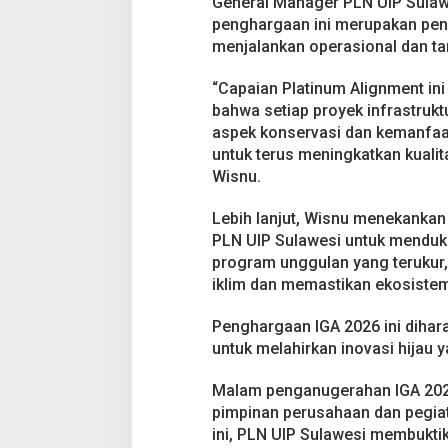
General Manager PLN UIP Sulaw
w
a
penghargaan ini merupakan peng
r
menjalankan operasional dan ta
d
s
“Capaian Platinum Alignment in
2
bahwa setiap proyek infrastrukt
0
2
aspek konservasi dan kemanfaata
6
untuk terus meningkatkan kuali
Wisnu.
Lebih lanjut, Wisnu menekankan
PLN UIP Sulawesi untuk menduku
program unggulan yang terukur
iklim dan memastikan ekosistem
Penghargaan IGA 2026 ini diha
untuk melahirkan inovasi hijau 
Malam penganugerahan IGA 2026 
pimpinan perusahaan dan pegiat
ini, PLN UIP Sulawesi membukti