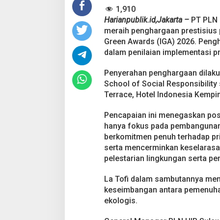
m
1,910
A
l
Harianpublik.id,Jakarta –
PT PLN 
i
meraih penghargaan prestisius 
g
Green Awards (IGA) 2026. Pengh
n
dalam penilaian implementasi p
m
e
n
Penyerahan penghargaan dilakuk
t
School of Social Responsibility
I
Terrace, Hotel Indonesia Kempin
n
d
Pencapaian ini menegaskan posis
o
n
hanya fokus pada pembangunan in
e
berkomitmen penuh terhadap pri
s
serta mencerminkan keselarasan
i
pelestarian lingkungan serta p
a
G
r
La Tofi dalam sambutannya me
e
keseimbangan antara pemenuha
e
ekologis.
n
A