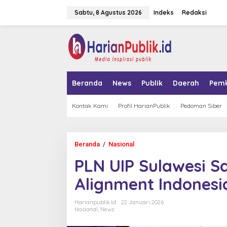
L
Sabtu, 8 Agustus 2026
Indeks
Redaksi
e
w
a
tutup
t
i
k
e
k
Beranda
News
Publik
Daerah
Pem
o
n
t
Kontak Kami
Profil HarianPublik
Pedoman Siber
e
n
Beranda
/
Nasional
P
L
PLN UIP Sulawesi S
N
U
Alignment Indonesi
I
P
S
Harianpublik.id
22 Januari 2026
u
Nasional
,
News
l
a