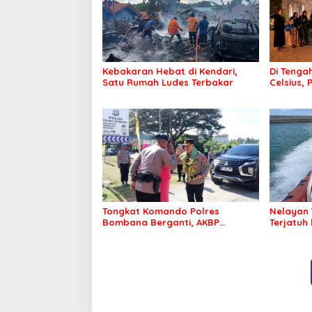
Kebakaran Hebat di Kendari,
Di Tengah
Satu Rumah Ludes Terbakar
Celsius, 
Pastikan
Sehat d
Tongkat Komando Polres
Nelayan 
Bombana Berganti, AKBP
Terjatuh
Irwandhy Idrus Nahkodai
Kepolisian Bombana