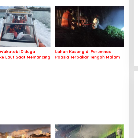
 Seluruh Jamaah Tetap
an Nyaman Beribadah
Wakatobi Diduga
Lahan Kosong di Perumnas
 ke Laut Saat Memancing
Poasia Terbakar Tengah Malam