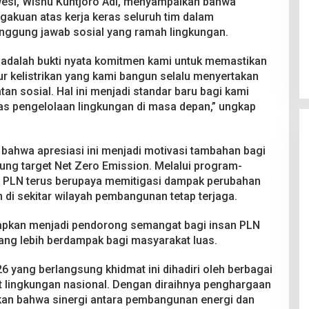
esi, Wisnu Kuntjoro Adi, menyampaikan bahwa
akuan atas kerja keras seluruh tim dalam
nggung jawab sosial yang ramah lingkungan.
i adalah bukti nyata komitmen kami untuk memastikan
ur kelistrikan yang kami bangun selalu menyertakan
n sosial. Hal ini menjadi standar baru bagi kami
tas pengelolaan lingkungan di masa depan,” ungkap
 bahwa apresiasi ini menjadi motivasi tambahan bagi
ng target Net Zero Emission. Melalui program-
, PLN terus berupaya memitigasi dampak perubahan
 di sekitar wilayah pembangunan tetap terjaga.
rapkan menjadi pendorong semangat bagi insan PLN
yang lebih berdampak bagi masyarakat luas.
yang berlangsung khidmat ini dihadiri oleh berbagai
 lingkungan nasional. Dengan diraihnya penghargaan
kan bahwa sinergi antara pembangunan energi dan