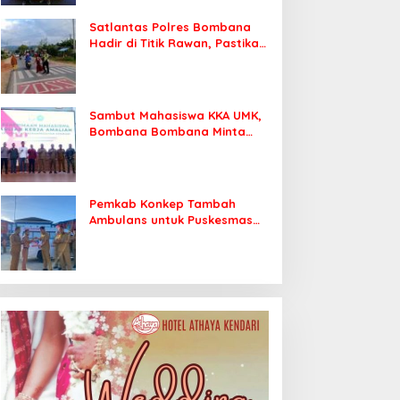
Satlantas Polres Bombana
Hadir di Titik Rawan, Pastikan
Pelajar Berangkat Sekolah
dengan Aman
Sambut Mahasiswa KKA UMK,
Bombana Bombana Minta
Program Kerja Tepat Sasaran
Pemkab Konkep Tambah
Ambulans untuk Puskesmas
Roko-Roko