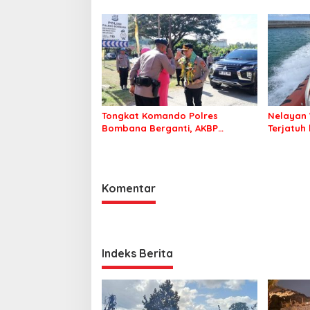
Pastikan
Sehat d
Tongkat Komando Polres
Nelayan 
Bombana Berganti, AKBP
Terjatuh
Irwandhy Idrus Nahkodai
Kepolisian Bombana
Komentar
Indeks Berita