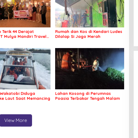
 Terik 44 Derajat
Rumah dan Kos di Kendari Ludes
PT Mulya Mandiri Travel
Dilalap Si Jago Merah
 Seluruh Jamaah Tetap
an Nyaman Beribadah
Wakatobi Diduga
Lahan Kosong di Perumnas
 ke Laut Saat Memancing
Poasia Terbakar Tengah Malam
View More