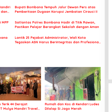
Unggulan
Mandiri
Bupati Bombana Tempuh Jalur Dewan Pers atas
t dan
Pemberitaan Dugaan Korupsi Jembatan Cirauci II
i MPP
Satlantas Polres Bombana Hadir di Titik Rawan,
Pastikan Pelajar Berangkat Sekolah dengan Aman
bana
Lantik 25 Pejabat Administrator, Wali Kota
Tegaskan ASN Harus Berintegritas dan Profesional
Layani Masyarakat
 Terik 44 Derajat
Rumah dan Kos di Kendari Ludes
PT Mulya Mandiri Travel
Dilalap Si Jago Merah