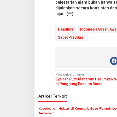
pelestarian alam bukan hanya s
dijalankan secara konsisten da
hijau. (**)
Headline
Indonesia Green Awa
Sabet Predikat
N
Pos sebelumnya
Syeirah Putri Maharani Harumkan 
a
di Panggung Fashion Dunia
v
i
Artikel Terkait
g
Kebakaran Hebat di Kendari, Satu Rumah Lu
a
Terbakar