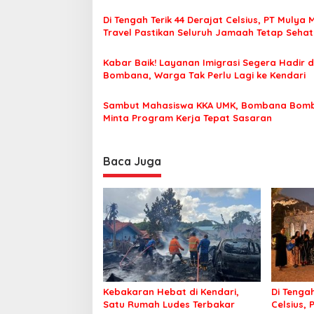
s
Di Tengah Terik 44 Derajat Celsius, PT Mulya 
i
Travel Pastikan Seluruh Jamaah Tetap Seha
p
Nyaman Beribadah
o
Kabar Baik! Layanan Imigrasi Segera Hadir d
Bombana, Warga Tak Perlu Lagi ke Kendari
s
Sambut Mahasiswa KKA UMK, Bombana Bom
Minta Program Kerja Tepat Sasaran
Baca Juga
Kebakaran Hebat di Kendari,
Di Tengah
Satu Rumah Ludes Terbakar
Celsius, 