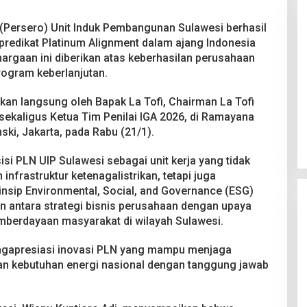
(Persero) Unit Induk Pembangunan Sulawesi berhasil
predikat Platinum Alignment dalam ajang Indonesia
argaan ini diberikan atas keberhasilan perusahaan
rogram keberlanjutan.
Pesta Pernikahan Berakhir
an langsung oleh Bapak La Tofi, Chairman La Tofi
Mencekam, Mahasiswa Ditikam
 sekaligus Ketua Tim Penilai IGA 2026, di Ramayana
Badik Usai Cekcok saat Pesta
Di Kriminal
|
29 Juni 2026
ski, Jakarta, pada Rabu (21/1).
Miras
i PLN UIP Sulawesi sebagai unit kerja yang tidak
frastruktur ketenagalistrikan, tetapi juga
nsip Environmental, Social, and Governance (ESG)
 antara strategi bisnis perusahaan dengan upaya
emberdayaan masyarakat di wilayah Sulawesi.
ngapresiasi inovasi PLN yang mampu menjaga
n kebutuhan energi nasional dengan tanggung jawab