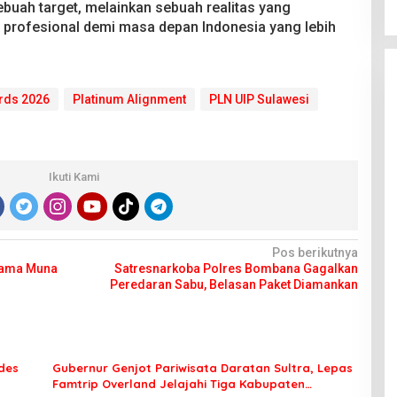
ebuah target, melainkan sebuah realitas yang
n profesional demi masa depan Indonesia yang lebih
rds 2026
Platinum Alignment
PLN UIP Sulawesi
Ikuti Kami
Pos berikutnya
Nama Muna
Satresnarkoba Polres Bombana Gagalkan
Peredaran Sabu, Belasan Paket Diamankan
des
Gubernur Genjot Pariwisata Daratan Sultra, Lepas
Famtrip Overland Jelajahi Tiga Kabupaten