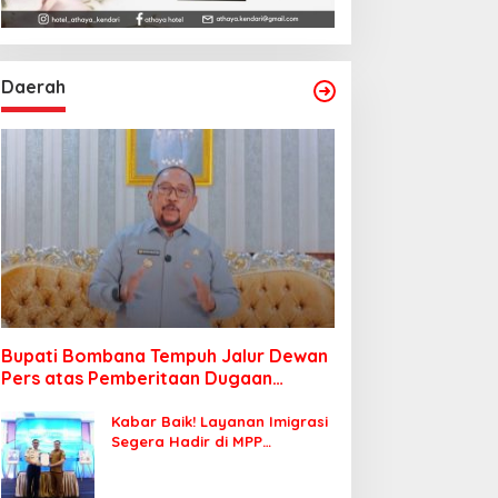
Daerah
Bupati Bombana Tempuh Jalur Dewan
Pers atas Pemberitaan Dugaan
Korupsi Jembatan Cirauci II
Kabar Baik! Layanan Imigrasi
Segera Hadir di MPP
Bombana, Warga Tak Perlu
Lagi ke Kendari