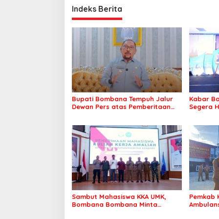
Indeks Berita
Bupati Bombana Tempuh Jalur
Kabar Ba
Dewan Pers atas Pemberitaan
Segera H
Dugaan Korupsi Jembatan
Warga Ta
Cirauci II
Sambut Mahasiswa KKA UMK,
Pemkab 
Bombana Bombana Minta
Ambulans
Program Kerja Tepat Sasaran
Roko-Ro