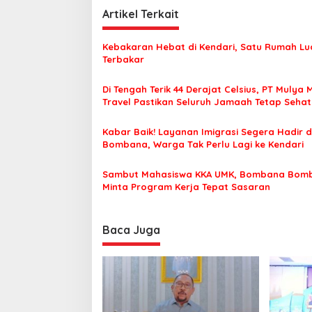
i
Artikel Terkait
g
Kebakaran Hebat di Kendari, Satu Rumah Lu
a
Terbakar
s
Di Tengah Terik 44 Derajat Celsius, PT Mulya 
i
Travel Pastikan Seluruh Jamaah Tetap Seha
p
Nyaman Beribadah
o
Kabar Baik! Layanan Imigrasi Segera Hadir d
Bombana, Warga Tak Perlu Lagi ke Kendari
s
Sambut Mahasiswa KKA UMK, Bombana Bom
Minta Program Kerja Tepat Sasaran
Baca Juga