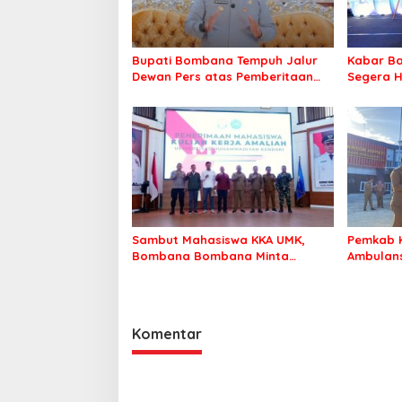
Bupati Bombana Tempuh Jalur
Kabar Ba
Dewan Pers atas Pemberitaan
Segera H
Dugaan Korupsi Jembatan
Warga Ta
Cirauci II
Sambut Mahasiswa KKA UMK,
Pemkab 
Bombana Bombana Minta
Ambulans
Program Kerja Tepat Sasaran
Roko-Ro
Komentar