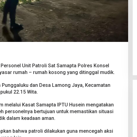
Pesta Pernikahan Berakhir
Mencekam, Mahasiswa Ditikam
Badik Usai Cekcok saat Pesta
Di Kriminal
|
29 Juni 2026
Miras
Personel Unit Patroli Sat Samapta Polres Konsel
yasar rumah – rumah kosong yang ditinggal mudik.
ahan Punggaluku dan Desa Lamong Jaya, Kecamatan
pukul 22.15 Wita.
m melalui Kasat Samapta IPTU Husein mengatakan
eh personelnya bertujuan untuk memastikan situasi
dik dalam keadaan aman.
kan bahwa patroli dilakukan guna mencegah aksi