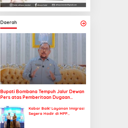
Daerah
Bupati Bombana Tempuh Jalur Dewan
Pers atas Pemberitaan Dugaan
Korupsi Jembatan Cirauci II
Kabar Baik! Layanan Imigrasi
Segera Hadir di MPP
Bombana, Warga Tak Perlu
Lagi ke Kendari