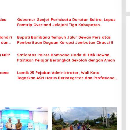
des
Gubernur Genjot Pariwisata Daratan Sultra, Lepas
Famtrip Overland Jelajahi Tiga Kabupaten
Unggulan
Mandiri
Bupati Bombana Tempuh Jalur Dewan Pers atas
t dan
Pemberitaan Dugaan Korupsi Jembatan Cirauci II
i MPP
Satlantas Polres Bombana Hadir di Titik Rawan,
Pastikan Pelajar Berangkat Sekolah dengan Aman
bana
Lantik 25 Pejabat Administrator, Wali Kota
Tegaskan ASN Harus Berintegritas dan Profesional
Layani Masyarakat