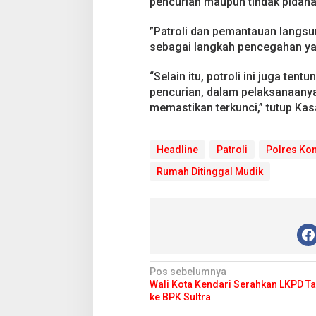
pencurian maupun tindak pidana 
n
t
u
”Patroli dan pemantauan langsu
d
sebagai langkah pencegahan ya
a
n
“Selain itu, potroli ini juga t
J
pencurian, dalam pelaksanaanya
e
n
memastikan terkunci,” tutup Ka
d
e
l
Headline
Patroli
Polres Ko
a
T
Rumah Ditinggal Mudik
e
r
k
u
n
c
i
N
Pos sebelumnya
Wali Kota Kendari Serahkan LKPD T
a
ke BPK Sultra
v