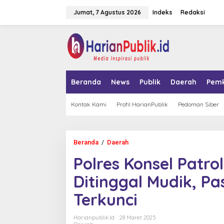
L
Jumat, 7 Agustus 2026
Indeks
Redaksi
e
w
a
tutup
t
i
k
e
k
Beranda
News
Publik
Daerah
Pem
o
n
t
Kontak Kami
Profil HarianPublik
Pedoman Siber
e
n
Beranda
/
Daerah
P
o
Polres Konsel Patr
l
r
Ditinggal Mudik, Pa
e
s
Terkunci
K
o
n
Harianpublik.id
28 Maret 2025
s