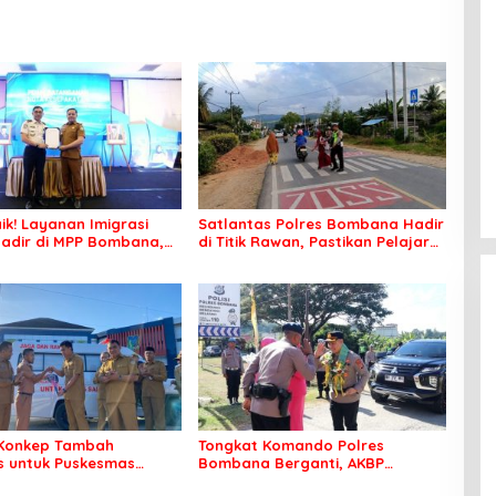
ik! Layanan Imigrasi
Satlantas Polres Bombana Hadir
adir di MPP Bombana,
di Titik Rawan, Pastikan Pelajar
k Perlu Lagi ke Kendari
Berangkat Sekolah dengan Aman
Konkep Tambah
Tongkat Komando Polres
 untuk Puskesmas
Bombana Berganti, AKBP
ko
Irwandhy Idrus Nahkodai