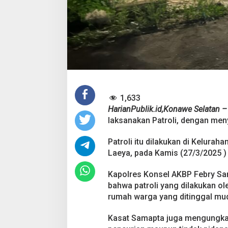
D
i
t
i
n
g
g
a
l
M
u
1,633
d
HarianPublik.id,Konawe Selatan –
i
laksanakan Patroli, dengan men
k
,
P
Patroli itu dilakukan di Kelur
a
Laeya, pada Kamis (27/3/2025 ) 
s
t
Kapolres Konsel AKBP Febry Sa
i
k
bahwa patroli yang dilakukan ol
a
rumah warga yang ditinggal mu
n
P
Kasat Samapta juga mengungkap
i