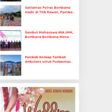
Satlantas Polres Bombana
Hadir di Titik Rawan, Pastikan
Pelajar Berangkat Sekolah
dengan Aman
Sambut Mahasiswa KKA UMK,
Bombana Bombana Minta
Program Kerja Tepat Sasaran
Pemkab Konkep Tambah
Ambulans untuk Puskesmas
Roko-Roko