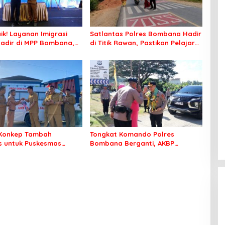
ik! Layanan Imigrasi
Satlantas Polres Bombana Hadir
adir di MPP Bombana,
di Titik Rawan, Pastikan Pelajar
k Perlu Lagi ke Kendari
Berangkat Sekolah dengan Aman
Konkep Tambah
Tongkat Komando Polres
 untuk Puskesmas
Bombana Berganti, AKBP
ko
Irwandhy Idrus Nahkodai
Kepolisian Bombana