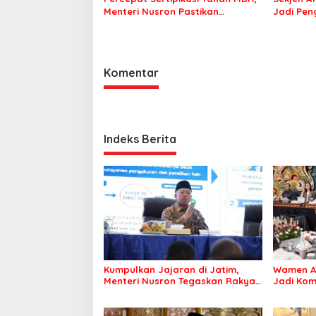
Menteri Nusron Pastikan
Jadi Pen
Manfaat Program Pemerintah
Berdamp
Dirasakan Utuh
Komentar
Indeks Berita
Kumpulkan Jajaran di Jatim,
Wamen A
Menteri Nusron Tegaskan Rakyat
Jadi Ko
Harus Jadi Prioritas