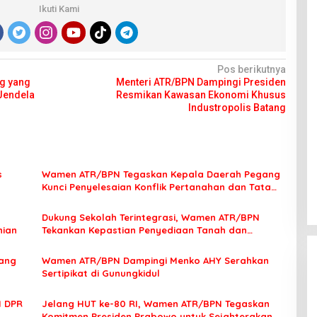
Ikuti Kami
Pos berikutnya
g yang
Menteri ATR/BPN Dampingi Presiden
 Jendela
Resmikan Kawasan Ekonomi Khusus
Industropolis Batang
s
Wamen ATR/BPN Tegaskan Kepala Daerah Pegang
Kunci Penyelesaian Konflik Pertanahan dan Tata
Ruang
Dukung Sekolah Terintegrasi, Wamen ATR/BPN
nian
Tekankan Kepastian Penyediaan Tanah dan
Penataan Ruang
yang
Wamen ATR/BPN Dampingi Menko AHY Serahkan
Sertipikat di Gunungkidul
I DPR
Jelang HUT ke-80 RI, Wamen ATR/BPN Tegaskan
Komitmen Presiden Prabowo untuk Sejahterakan