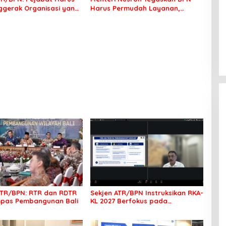
ggerak Organisasi yang
Harus Permudah Layanan,
ak bagi Masyarakat
Kepentingan Masyarakat Jadi
Prioritas
TR/BPN: RTR dan RDTR
Sekjen ATR/BPN Instruksikan RKA-
mpas Pembangunan Bali
KL 2027 Berfokus pada
Transformasi Layanan
Pertanahan