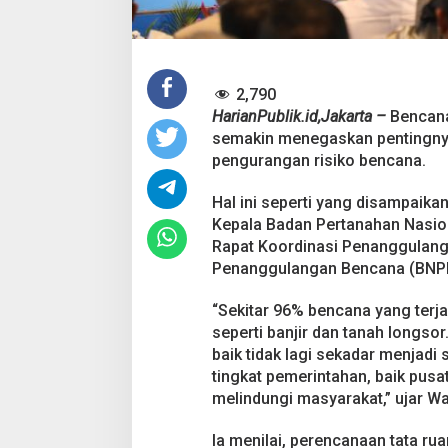
R
u
a
n
g
d
2,790
a
HarianPublik.id,Jakarta –
Bencana
l
semakin menegaskan pentingnya
a
pengurangan risiko bencana.
m
M
i
Hal ini seperti yang disampaika
t
Kepala Badan Pertanahan Nasi
i
Rapat Koordinasi Penanggulang
g
Penanggulangan Bencana (BNPB)
a
s
i
“Sekitar 96% bencana yang terja
R
seperti banjir dan tanah longso
i
baik tidak lagi sekadar menjadi 
s
tingkat pemerintahan, baik pus
i
k
melindungi masyarakat,” ujar 
o
B
Ia menilai, perencanaan tata r