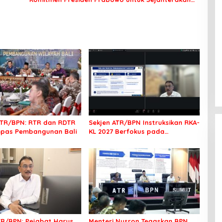
Rakyat
TR/BPN: RTR dan RDTR
Sekjen ATR/BPN Instruksikan RKA-
mpas Pembangunan Bali
KL 2027 Berfokus pada
Transformasi Layanan
Pertanahan
TR/BPN: Pejabat Harus
Menteri Nusron Tegaskan BPN