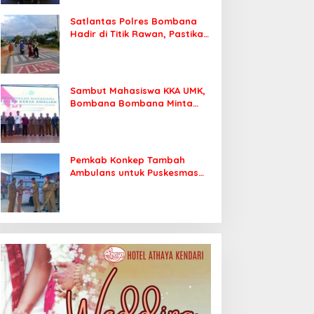
Satlantas Polres Bombana
Hadir di Titik Rawan, Pastikan
Pelajar Berangkat Sekolah
dengan Aman
Sambut Mahasiswa KKA UMK,
Bombana Bombana Minta
Program Kerja Tepat Sasaran
Pemkab Konkep Tambah
Ambulans untuk Puskesmas
Roko-Roko