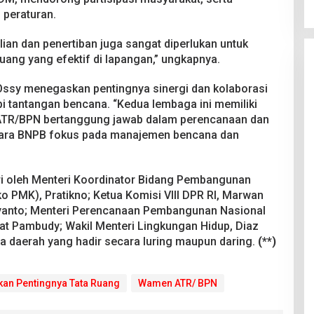
 peraturan.
lian dan penertiban juga sangat diperlukan untuk
uang yang efektif di lapangan,” ungkapnya.
ssy menegaskan pentingnya sinergi dan kolaborasi
pi tantangan bencana. “Kedua lembaga ini memiliki
 ATR/BPN bertanggung jawab dalam perencanaan dan
tara BNPB fokus pada manajemen bencana dan
diri oleh Menteri Koordinator Bidang Pembangunan
PMK), Pratikno; Ketua Komisi VIII DPR RI, Marwan
yanto; Menteri Perencanaan Pembangunan Nasional
t Pambudy; Wakil Menteri Lingkungan Hidup, Diaz
la daerah yang hadir secara luring maupun daring.
(**)
an Pentingnya Tata Ruang
Wamen ATR/ BPN