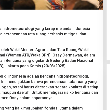
 hidrometeorologi yang kerap melanda Indonesia
 perencanaan tata ruang berbasis mitigasi dan
Pesta Pernikahan Berakhir
Mencekam, Mahasiswa Ditikam
Badik Usai Cekcok saat Pesta
Di Kriminal
|
29 Juni 2026
n oleh Wakil Menteri Agraria dan Tata Ruang/Wakil
Miras
onal (Wamen ATR/Waka BPN), Ossy Dermawan, dalam
an Bencana yang digelar di Gedung Badan Nasional
, Jakarta pada Kamis (20/03/2025).
di di Indonesia adalah bencana hidrometeorologi,
r. Ini menunjukkan bahwa perencanaan tata ruang yang
slogan, tetapi harus diterapkan secara konkret di setiap
at maupun daerah. Untuk memitigasi risiko bencana dan
Wamen Ossy dalam paparannya.
uang yang baik merupakan fondasi utama dalam