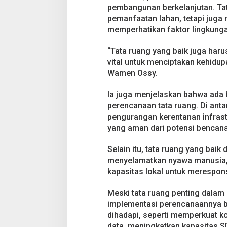
e
pembangunan berkelanjutan. Tat
n
pemanfaatan lahan, tetapi jug
c
a
memperhatikan faktor lingkunga
n
a
“Tata ruang yang baik juga har
vital untuk menciptakan kehidu
Wamen Ossy.
Ia juga menjelaskan bahwa ada 
perencanaan tata ruang. Di anta
pengurangan kerentanan infrastru
yang aman dari potensi bencana
Selain itu, tata ruang yang ba
menyelamatkan nyawa manusia,
kapasitas lokal untuk merespon
Meski tata ruang penting dala
implementasi perencanaannya b
dihadapi, seperti memperkuat k
data, meningkatkan kapasitas S