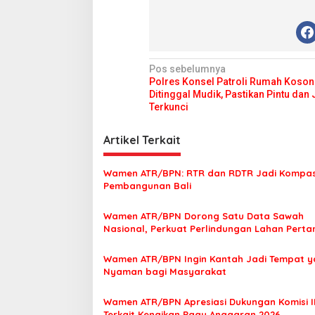
N
Pos sebelumnya
Polres Konsel Patroli Rumah Koson
a
Ditinggal Mudik, Pastikan Pintu dan
v
Terkunci
i
Artikel Terkait
g
a
Wamen ATR/BPN: RTR dan RDTR Jadi Kompa
s
Pembangunan Bali
i
Wamen ATR/BPN Dorong Satu Data Sawah
p
Nasional, Perkuat Perlindungan Lahan Perta
o
Wamen ATR/BPN Ingin Kantah Jadi Tempat 
s
Nyaman bagi Masyarakat
Wamen ATR/BPN Apresiasi Dukungan Komisi I
Terkait Kenaikan Pagu Anggaran 2026