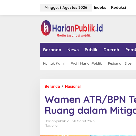
L
Minggu, 9 Agustus 2026
Indeks
Redaksi
e
w
a
tutup
t
i
k
e
k
Beranda
News
Publik
Daerah
Pem
o
n
t
Kontak Kami
Profil HarianPublik
Pedoman Siber
e
n
Beranda
/
Nasional
W
a
Wamen ATR/BPN Te
m
e
Ruang dalam Mitiga
n
A
T
Harianpublik.id
28 Maret 2025
R
Nasional
/
B