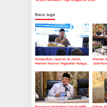
Baca Juga
Kumpulkan Jajaran di Jatim,
Wamen A
Menteri Nusron Tegaskan Rakyat
Jadi Ko
Harus Jadi Prioritas
Percepat Sertipikasi Tanah MBR,
Sekjen A