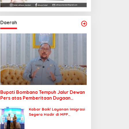
Daerah
Bupati Bombana Tempuh Jalur Dewan
Pers atas Pemberitaan Dugaan
Korupsi Jembatan Cirauci II
Kabar Baik! Layanan Imigrasi
Segera Hadir di MPP
Bombana, Warga Tak Perlu
Lagi ke Kendari