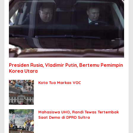
Presiden Rusia, Vladimir Putin, Bertemu Pemimpin
Korea Utara
Kota Tua Markas VOC
Mahasiswa UHO, Randi Tewas Tertembak
Saat Demo di DPRD Sultra