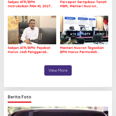
Sekjen ATR/BPN
Percepat Sertipikasi Tanah
Instruksikan RKA-KL 2027
MBR, Menteri Nusron
Berfokus pada
Pastikan Manfaat Program
Transformasi Layanan
Pemerintah Dirasakan Utuh
Pertanahan
Sekjen ATR/BPN: Pejabat
Menteri Nusron Tegaskan
Harus Jadi Penggerak
BPN Harus Permudah
Organisasi yang
Layanan, Kepentingan
Berdampak bagi
Masyarakat Jadi Prioritas
Masyarakat
View More
Berita Foto