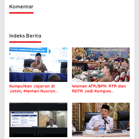
Komentar
Indeks Berita
Kumpulkan Jajaran di
Wamen ATR/BPN: RTR dan
Jatim, Menteri Nusron
RDTR Jadi Kompas
Tegaskan Rakyat Harus
Pembangunan Bali
Jadi Prioritas