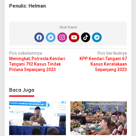
Penulis: Helman
Ikuti Kami
N
Pos sebelumnya
Pos berikutnya
Meningkat, Polresta Kendari
KPP Kendari Tangani 67
a
Tangani 792 Kasus Tindak
Kasus Kecelakaan
v
Pidana Sepanjang 2023
Sepanjang 2023
i
g
Baca Juga
a
s
i
p
o