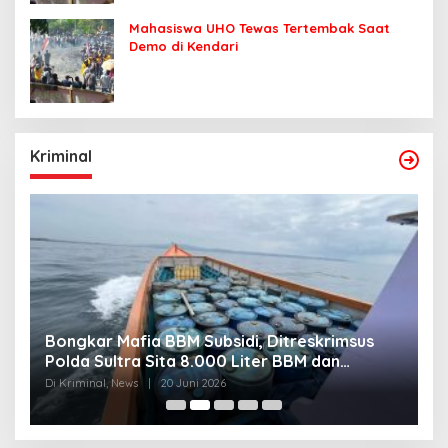
Mahasiswa UHO Tewas Tertembak Saat
Demo di Kendari
Kriminal
Jaringan Narkoba Digulung, Polda Sultra
S
Gagalkan Edaran 3 Kg Sabu yang Mengincar
P
30 Ribu Jiwa
Di Kriminal, News
|
20 Juni 2026
Di