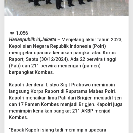
a
t
2
2
P
a
1,056
t
i
Harianpublik.id,Jakarta –
Menjelang akhir tahun 2023,
d
Kepolisian Negara Republik Indonesia (Polri)
a
menggelar upacara kenaikan pangkat atau Korps
n
Raport, Sabtu (30/12/2024). Ada 22 perwira tinggi
2
(Pati) dan 211 perwira menengah (pamen)
1
1
berpangkat Kombes.
K
o
Kapolri Jenderal Listyo Sigit Prabowo memimpin
m
langsung Korps Raport di Rupatama Mabes Polri.
b
Kapolri menaikan lima Pati dari Brigjen menjadi Irjen
e
s
dan 17 Pamen Kombes menjadi Brigjen. Kapolri juga
memimpin kenaikan pangkat 211 AKBP menjadi
Kombes.
“Bapak Kapolri siang tadi memimpin upacara