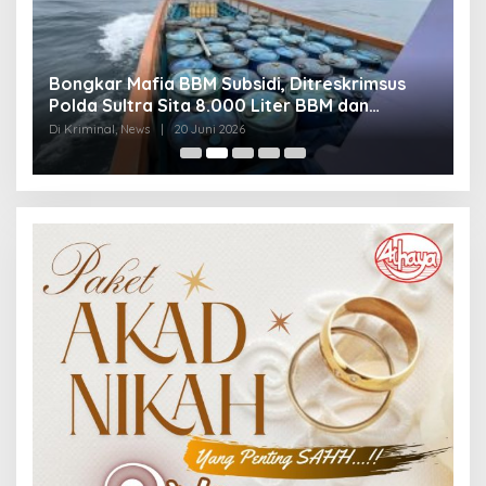
Bongkar Mafia BBM Subsidi, Ditreskrimsus
J
Polda Sultra Sita 8.000 Liter BBM dan
G
Ringkus 3 Tersangka
3
Di Kriminal, News
|
20 Juni 2026
Di