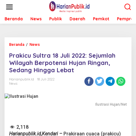
L
e
w
Beranda
News
Publik
Daerah
Pemkot
Pemprov
a
t
i
k
e
Beranda
/
News
P
k
r
o
Prakicu Sultra 18 Juli 2022: Sejumlah
a
n
k
Wilayah Berpotensi Hujan Ringan,
t
i
e
Sedang Hingga Lebat
c
n
u
Harianpublik.id
18 Juli 2022
S
News
u
l
t
r
Ilustrasi Hujan/Net
a
1
8
2,118
J
u
Harianpublik.id,Kendari –
Prakiraan cuaca (prakicu)