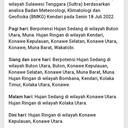
l
wilayah Sulawesi Tenggara (Sultra) berdasarkan
i
analisa Badan Meteorologi, Klimatologi dan
2
Geofisika (BMKG) Kendari pada Senin 18 Juli 2022.
0
2
2
Pagi hari:
Berpotensi Hujan Sedang di wilayah Buton
:
Utara, Muna. Hujan Ringan di wilayah Kendari,
S
Konawe Kepulauan, Konawe Selatan, Konawe Utara,
e
Konawe, Muna Barat, Wakatobi.
j
u
m
Siang dan sore hari:
Berpotensi Hujan Sedang di
l
wilayah Buton Utara, Buton, Konawe Kepulauan,
a
Konawe Selatan, Konawe Utara, Muna Barat, Muna.
h
Hujan Ringan di wilayah Bombana, Kendari, Kolaka
W
i
Timur, Kolaka Utara, Konawe.
l
a
Malam hari:
Hujan Sedang di wilayah Konawe Utara.
y
Hujan Ringan di wilayah Kolaka Utara.
a
h
Dini hari:
Hujan Ringan di wilayah Konawe
B
e
Kepulauan, Konawe Utara.
r