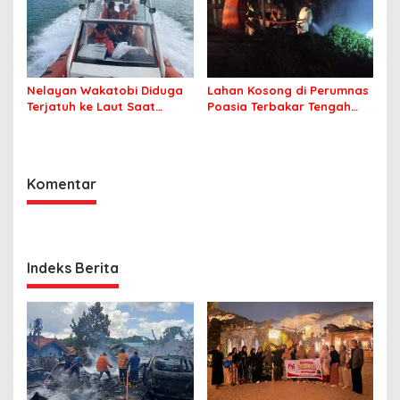
Nelayan Wakatobi Diduga
Lahan Kosong di Perumnas
Terjatuh ke Laut Saat
Poasia Terbakar Tengah
Memancing
Malam
Komentar
Indeks Berita