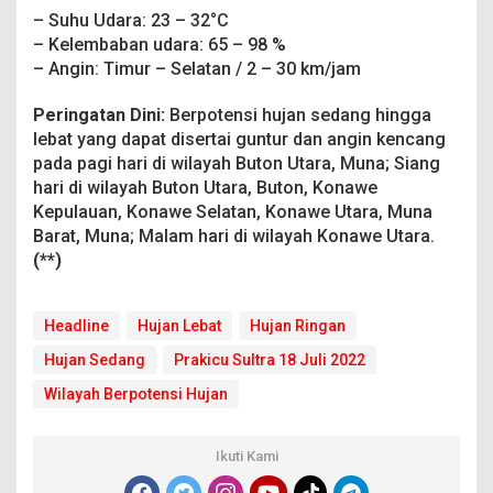
p
– Suhu Udara: 23 – 32°C
o
– Kelembaban udara: 65 – 98 %
t
– Angin: Timur – Selatan / 2 – 30 km/jam
e
n
s
Peringatan Dini:
Berpotensi hujan sedang hingga
i
lebat yang dapat disertai guntur dan angin kencang
H
pada pagi hari di wilayah Buton Utara, Muna; Siang
u
hari di wilayah Buton Utara, Buton, Konawe
j
a
Kepulauan, Konawe Selatan, Konawe Utara, Muna
n
Barat, Muna; Malam hari di wilayah Konawe Utara.
R
(**)
i
n
g
a
Headline
Hujan Lebat
Hujan Ringan
n
Hujan Sedang
Prakicu Sultra 18 Juli 2022
,
S
Wilayah Berpotensi Hujan
e
d
a
Ikuti Kami
n
g