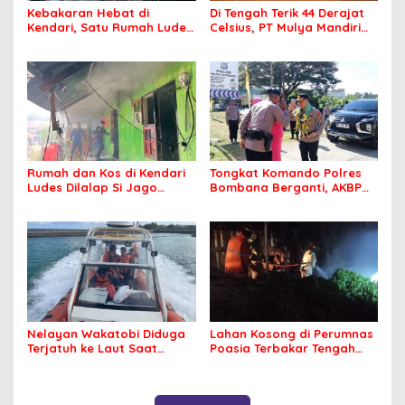
Kebakaran Hebat di
Di Tengah Terik 44 Derajat
Kendari, Satu Rumah Ludes
Celsius, PT Mulya Mandiri
Terbakar
Travel Pastikan Seluruh
Jamaah Tetap Sehat dan
Nyaman Beribadah
Rumah dan Kos di Kendari
Tongkat Komando Polres
Ludes Dilalap Si Jago
Bombana Berganti, AKBP
Merah
Irwandhy Idrus Nahkodai
Kepolisian Bombana
Nelayan Wakatobi Diduga
Lahan Kosong di Perumnas
Terjatuh ke Laut Saat
Poasia Terbakar Tengah
Memancing
Malam