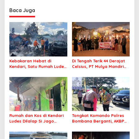
Sasaran
Berintegritas dan
Profesional Layani
Baca Juga
Masyarakat
Kebakaran Hebat di
Di Tengah Terik 44 Derajat
Kendari, Satu Rumah Ludes
Celsius, PT Mulya Mandiri
Terbakar
Travel Pastikan Seluruh
Jamaah Tetap Sehat dan
Nyaman Beribadah
Rumah dan Kos di Kendari
Tongkat Komando Polres
Ludes Dilalap Si Jago
Bombana Berganti, AKBP
Merah
Irwandhy Idrus Nahkodai
Kepolisian Bombana