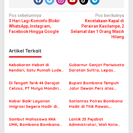
H
i
n
N
Pos sebelumnya
Pos berikutnya
g
3 Hari Lagi Kominfo Blokir
Kecelakaan Kapal di
a
g
WhatsApp, Instagram,
Perairan Kasilampe, 2
a
v
Facebook Hingga Google
Selamat dan 1 Orang Masih
L
Hilang
i
e
b
g
Artikel Terkait
a
a
t
s
Kebakaran Hebat di
Gubernur Genjot Pariwisata
Kendari, Satu Rumah Ludes
Daratan Sultra, Lepas
i
Terbakar
Famtrip Overland Jelajahi
p
Tiga Kabupaten Unggulan
Di Tengah Terik 44 Derajat
Bupati Bombana Tempuh
Celsius, PT Mulya Mandiri
Jalur Dewan Pers atas
o
Travel Pastikan Seluruh
Pemberitaan Dugaan
s
Jamaah Tetap Sehat dan
Korupsi Jembatan Cirauci II
Kabar Baik! Layanan
Satlantas Polres Bombana
Nyaman Beribadah
Imigrasi Segera Hadir di
Hadir di Titik Rawan,
MPP Bombana, Warga Tak
Pastikan Pelajar Berangkat
Perlu Lagi ke Kendari
Sekolah dengan Aman
Sambut Mahasiswa KKA
Lantik 25 Pejabat
UMK, Bombana Bombana
Administrator, Wali Kota
Minta Program Kerja Tepat
Tegaskan ASN Harus