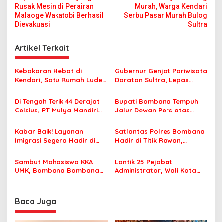
a
i
Rusak Mesin di Perairan
Murah, Warga Kendari
s
v
Malaoge Wakatobi Berhasil
Serbu Pasar Murah Bulog
e
Dievakuasi
Sultra
i
r
t
g
Artikel Terkait
a
a
i
A
s
Kebakaran Hebat di
Gubernur Genjot Pariwisata
n
Kendari, Satu Rumah Ludes
Daratan Sultra, Lepas
i
g
Terbakar
Famtrip Overland Jelajahi
i
p
Tiga Kabupaten Unggulan
Di Tengah Terik 44 Derajat
Bupati Bombana Tempuh
n
Celsius, PT Mulya Mandiri
Jalur Dewan Pers atas
o
K
Travel Pastikan Seluruh
Pemberitaan Dugaan
e
s
Jamaah Tetap Sehat dan
Korupsi Jembatan Cirauci II
n
Kabar Baik! Layanan
Satlantas Polres Bombana
Nyaman Beribadah
c
Imigrasi Segera Hadir di
Hadir di Titik Rawan,
a
MPP Bombana, Warga Tak
Pastikan Pelajar Berangkat
n
Perlu Lagi ke Kendari
Sekolah dengan Aman
Sambut Mahasiswa KKA
Lantik 25 Pejabat
g
UMK, Bombana Bombana
Administrator, Wali Kota
Minta Program Kerja Tepat
Tegaskan ASN Harus
Sasaran
Berintegritas dan
Profesional Layani
Baca Juga
Masyarakat