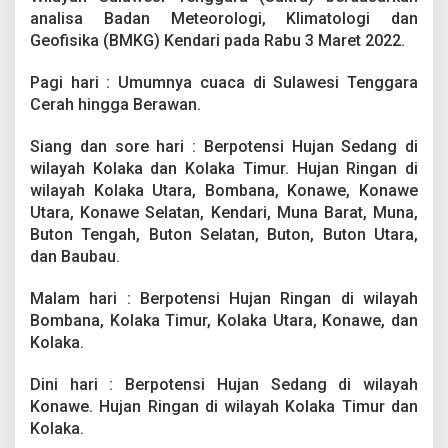
t
analisa Badan Meteorologi, Klimatologi dan
r
Geofisika (BMKG) Kendari pada Rabu 3 Maret 2022.
a
3
M
Pagi hari : Umumnya cuaca di Sulawesi Tenggara
a
Cerah hingga Berawan.
r
e
Siang dan sore hari : Berpotensi Hujan Sedang di
t
wilayah Kolaka dan Kolaka Timur. Hujan Ringan di
:
B
wilayah Kolaka Utara, Bombana, Konawe, Konawe
M
Utara, Konawe Selatan, Kendari, Muna Barat, Muna,
K
Buton Tengah, Buton Selatan, Buton, Buton Utara,
G
dan Baubau.
K
e
l
Malam hari : Berpotensi Hujan Ringan di wilayah
u
Bombana, Kolaka Timur, Kolaka Utara, Konawe, dan
a
Kolaka.
r
k
Dini hari : Berpotensi Hujan Sedang di wilayah
a
n
Konawe. Hujan Ringan di wilayah Kolaka Timur dan
P
Kolaka.
e