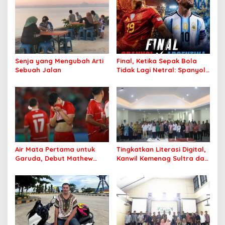
Senja yang Mengubah Arti
Final, Ketika Sepak Bola
Sebuah Jalan
Tidak Lagi Netral: Spanyol
vs Argentina
Air Mata Pertama untuk
Tingkatkan Literasi Digital,
Garuda, Debut Mathew
Kanwil Kemenag Sultra dan
Baker Sentuh Hati
Mafindo Kendari Gelar
Indonesia
Pelatihan AI Ready ASEAN