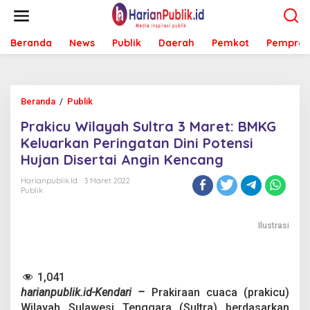
L
e
w
Beranda
News
Publik
Daerah
Pemkot
Pemprov
a
t
i
k
e
Beranda
/
Publik
P
k
r
o
Prakicu Wilayah Sultra 3 Maret: BMKG
a
n
k
Keluarkan Peringatan Dini Potensi
t
i
e
Hujan Disertai Angin Kencang
c
n
u
Harianpublik.id
3 Maret 2022
W
Publik
i
l
a
Ilustrasi
y
a
h
1,041
S
u
harianpublik.id-Kendari –
Prakiraan cuaca (prakicu)
l
Wilayah Sulawesi Tenggara (Sultra) berdasarkan