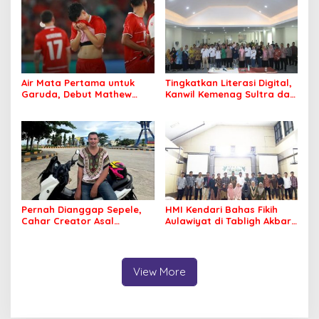
Air Mata Pertama untuk
Tingkatkan Literasi Digital,
Garuda, Debut Mathew
Kanwil Kemenag Sultra dan
Baker Sentuh Hati
Mafindo Kendari Gelar
Indonesia
Pelatihan AI Ready ASEAN
Pernah Dianggap Sepele,
HMI Kendari Bahas Fikih
Cahar Creator Asal
Aulawiyat di Tabligh Akbar
Bombana Raup Puluhan
FISIP UHO
Juta dari Media Sosial
View More