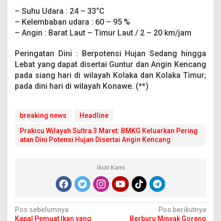
r
– Suhu Udara : 24 – 33°C
i
– Kelembaban udara : 60 – 95 %
n
g
– Angin : Barat Laut – Timur Laut / 2 – 20 km/jam
a
t
Peringatan Dini : Berpotensi Hujan Sedang hingga
a
Lebat yang dapat disertai Guntur dan Angin Kencang
n
pada siang hari di wilayah Kolaka dan Kolaka Timur;
D
i
pada dini hari di wilayah Konawe. (**)
n
i
P
breaking news
Headline
o
t
Prakicu Wilayah Sultra 3 Maret: BMKG Keluarkan Pering
e
atan Dini Potensi Hujan Disertai Angin Kencang
n
s
i
Ikuti Kami
H
u
j
a
N
n
Pos sebelumnya
Pos berikutnya
D
Kapal Pemuat Ikan yang
Berburu Minyak Goreng