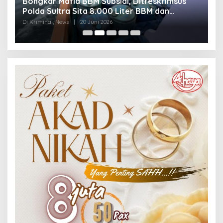
Bongkar Mafia BBM Subsidi, Ditreskrimsus
J
Polda Sultra Sita 8.000 Liter BBM dan
G
Ringkus 3 Tersangka
3
Di Kriminal, News
|
20 Juni 2026
Di