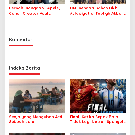
Pernah Dianggap Sepele,
HMI Kendari Bahas Fikih
Cahar Creator Asal
Aulawiyat di Tabligh Akbar
Bombana Raup Puluhan
FISIP UHO
Juta dari Media Sosial
Komentar
Indeks Berita
Senja yang Mengubah Arti
Final, Ketika Sepak Bola
Sebuah Jalan
Tidak Lagi Netral: Spanyol
vs Argentina