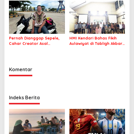
Indonesia
Pelatihan AI Ready ASEAN
Pernah Dianggap Sepele,
HMI Kendari Bahas Fikih
Cahar Creator Asal
Aulawiyat di Tabligh Akbar
Bombana Raup Puluhan
FISIP UHO
Juta dari Media Sosial
Komentar
Indeks Berita