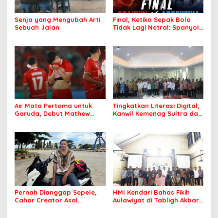
Senja yang Mengubah Arti
Final, Ketika Sepak Bola
Sebuah Jalan
Tidak Lagi Netral: Spanyol
vs Argentina
Air Mata Pertama untuk
Tingkatkan Literasi Digital,
Garuda, Debut Mathew
Kanwil Kemenag Sultra dan
Baker Sentuh Hati
Mafindo Kendari Gelar
Indonesia
Pelatihan AI Ready ASEAN
Pernah Dianggap Sepele,
HMI Kendari Bahas Fikih
Cahar Creator Asal
Aulawiyat di Tabligh Akbar
Bombana Raup Puluhan
FISIP UHO
Juta dari Media Sosial