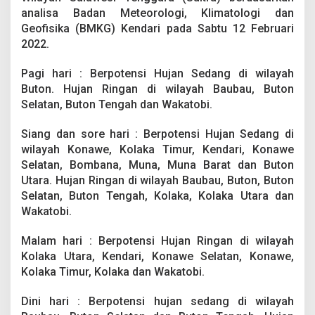
t
analisa Badan Meteorologi, Klimatologi dan
r
Geofisika (BMKG) Kendari pada Sabtu 12 Februari
a
H
2022.
a
r
Pagi hari : Berpotensi Hujan Sedang di wilayah
i
Buton. Hujan Ringan di wilayah Baubau, Buton
I
Selatan, Buton Tengah dan Wakatobi.
n
i
:
Siang dan sore hari : Berpotensi Hujan Sedang di
W
wilayah Konawe, Kolaka Timur, Kendari, Konawe
a
Selatan, Bombana, Muna, Muna Barat dan Buton
s
Utara. Hujan Ringan di wilayah Baubau, Buton, Buton
p
a
Selatan, Buton Tengah, Kolaka, Kolaka Utara dan
d
Wakatobi.
a
H
Malam hari : Berpotensi Hujan Ringan di wilayah
u
Kolaka Utara, Kendari, Konawe Selatan, Konawe,
j
a
Kolaka Timur, Kolaka dan Wakatobi.
n
L
Dini hari : Berpotensi hujan sedang di wilayah
e