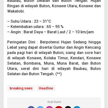
Baubau, Buton Selatan dan Buton Tengah. Hujan
b
Ringan di wilayah Buton, Konawe Utara, Konawe dan
a
t
Wakatobi.
D
i
– Suhu Udara : 23 – 31°C
s
– Kelembaban udara : 65 – 95 %
e
– Angin : Barat Daya – Barat Laut / 2 – 10 km/jam
r
t
a
Peringatan Dini : Berpotensi Hujan Sedang hingga
i
Lebat yang dapat disertai Guntur dan Angin Kencang
A
pada pagi hari di wilayah Buton; siang dan sore hari
n
di wilayah Konawe, Kolaka Timur, Kendari, Konawe
g
i
Selatan, Bombana, Muna, Muna Barat, dan Buton
n
Utara; serat dini hari di wilayah Baubau, Buton
K
Selatan dan Buton Tengah. (**)
e
n
c
breaking news
Headline
a
n
g
Ikuti Kami