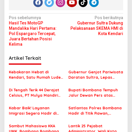
N
Pos sebelumnya
Pos berikutnya
Hasil Tes MotoGP
Gubernur Sultra Dukung
a
Mandalika Hari Pertama:
Pelaksanaan SKEMA HMI di
v
Pol Espargaro Tercepat,
Kota Kendari
Juara Bertahan Posisi
i
Kelima
g
Artikel Terkait
a
s
Kebakaran Hebat di
Gubernur Genjot Pariwisata
i
Kendari, Satu Rumah Ludes
Daratan Sultra, Lepas
p
Terbakar
Famtrip Overland Jelajahi
Tiga Kabupaten Unggulan
Di Tengah Terik 44 Derajat
Bupati Bombana Tempuh
o
Celsius, PT Mulya Mandiri
Jalur Dewan Pers atas
s
Travel Pastikan Seluruh
Pemberitaan Dugaan
Jamaah Tetap Sehat dan
Korupsi Jembatan Cirauci II
Kabar Baik! Layanan
Satlantas Polres Bombana
Nyaman Beribadah
Imigrasi Segera Hadir di
Hadir di Titik Rawan,
MPP Bombana, Warga Tak
Pastikan Pelajar Berangkat
Perlu Lagi ke Kendari
Sekolah dengan Aman
Sambut Mahasiswa KKA
Lantik 25 Pejabat
UMK, Bombana Bombana
Administrator, Wali Kota