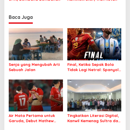
Minta Program Kerja Tepat
Tegaskan ASN Harus
Sasaran
Berintegritas dan
Profesional Layani
Baca Juga
Masyarakat
Senja yang Mengubah Arti
Final, Ketika Sepak Bola
Sebuah Jalan
Tidak Lagi Netral: Spanyol
vs Argentina
Air Mata Pertama untuk
Tingkatkan Literasi Digital,
Garuda, Debut Mathew
Kanwil Kemenag Sultra dan
Baker Sentuh Hati
Mafindo Kendari Gelar