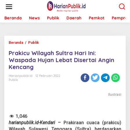
L
e
w
Beranda
News
Publik
Daerah
Pemkot
Pemprov
a
t
i
k
e
Beranda
/
Publik
P
k
r
o
Prakicu Wilayah Sultra Hari Ini:
a
n
k
Waspada Hujan Lebat Disertai Angin
t
i
e
Kencang
c
n
u
Harianpublik.id
12 Februari 2022
W
Publik
i
l
a
Ilustrasi
y
a
h
1,046
S
u
harianpublik.id-Kendari –
Prakiraan cuaca (prakicu)
l
Wilayah Sulawesi Tenggara (Sultra) berdasarkan