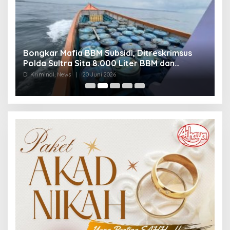
Bongkar Mafia BBM Subsidi, Ditreskrimsus
J
Polda Sultra Sita 8.000 Liter BBM dan
G
Ringkus 3 Tersangka
3
Di Kriminal, News
|
20 Juni 2026
Di